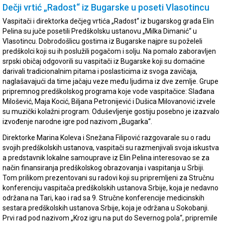
Dečji vrtić „Radost“ iz Bugarske u poseti Vlasotincu
Vaspitači i direktorka dečjeg vrtića „Radost“ iz bugarskog grada Elin
Pelina su juče posetili Predškolsku ustanovu „Milka Dimanić“ u
Vlasotincu. Dobrodošlicu gostima iz Bugarske najpre su poželeli
predškolci koji su ih poslužili pogačom i solju. Na pomalo zaboravljen
srpski običaj odgovorili su vaspitači iz Bugarske koji su domaćine
darivali tradicionalnim pitama i poslasticima iz svoga zavičaja,
naglašavajući da time jačaju veze među ljudima iz dve zemlje. Grupe
pripremnog predškolskog programa koje vode vaspitačice: Slađana
Milošević, Maja Kocić, Biljana Petronijević i Dušica Milovanović izvele
su muzički kolažni program. Oduševljenje gostiju posebno je izazvalo
izvođenje narodne igre pod nazivom „Bugarka“.
Direktorke Marina Koleva i Snežana Filipović razgovarale su o radu
svojih predškolskih ustanova, vaspitači su razmenjivali svoja iskustva
a predstavnik lokalne samouprave iz Elin Pelina interesovao se za
način finansiranja predškolskog obrazovanja i vaspitanja u Srbiji.
Tom prilikom prezentovani su radovi koji su pripremljeni za Stručnu
konferenciju vaspitača predškolskih ustanova Srbije, koja je nedavno
održana na Tari, kao i rad sa 9. Stručne konferencije medicinskih
sestara predškolskih ustanova Srbije, koja je održana u Sokobanji.
Prvi rad pod nazivom „Kroz igru na put do Severnog pola“, pripremile