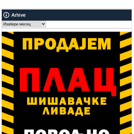
Arhive
Arhive