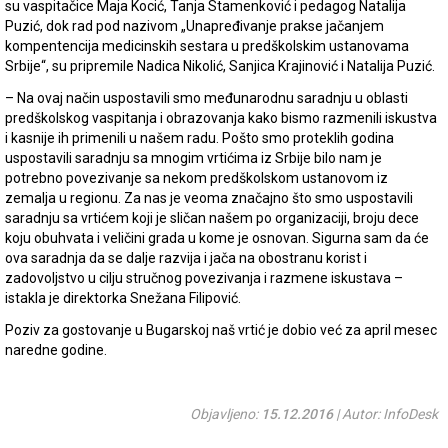
su vaspitačice Maja Kocić, Tanja Stamenković i pedagog Natalija
Puzić, dok rad pod nazivom „Unapređivanje prakse jačanjem
kompentencija medicinskih sestara u predškolskim ustanovama
Srbije“, su pripremile Nadica Nikolić, Sanjica Krajinović i Natalija Puzić.
– Na ovaj način uspostavili smo međunarodnu saradnju u oblasti
predškolskog vaspitanja i obrazovanja kako bismo razmenili iskustva
i kasnije ih primenili u našem radu. Pošto smo proteklih godina
uspostavili saradnju sa mnogim vrtićima iz Srbije bilo nam je
potrebno povezivanje sa nekom predškolskom ustanovom iz
zemalja u regionu. Za nas je veoma značajno što smo uspostavili
saradnju sa vrtićem koji je sličan našem po organizaciji, broju dece
koju obuhvata i veličini grada u kome je osnovan. Sigurna sam da će
ova saradnja da se dalje razvija i jača na obostranu korist i
zadovoljstvo u cilju stručnog povezivanja i razmene iskustava –
istakla je direktorka Snežana Filipović.
Poziv za gostovanje u Bugarskoj naš vrtić je dobio već za april mesec
naredne godine.
Objavljeno:
15.12.2016
| Autor: InfoDesk