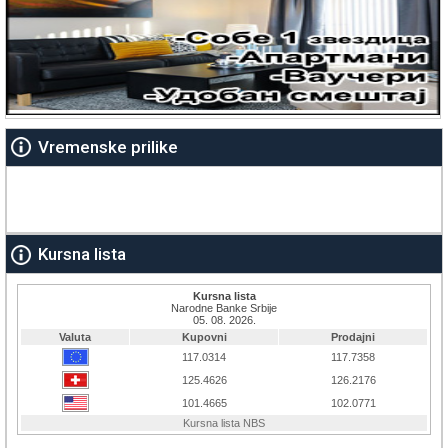
Vremenske prilike
Kursna lista