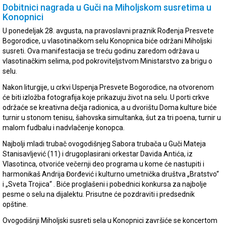
Dobitnici nagrada u Guči na Miholjskom susretima u
Konopnici
U ponedeljak 28. avgusta, na pravoslavni praznik Rođenja Presvete
Bogorodice, u vlasotinačkom selu Konopnica biće održani Miholjski
susreti. Ova manifestacija se treću godinu zaredom održava u
vlasotinačkim selima, pod pokroviteljstvom Ministarstvo za brigu o
selu.
Nakon liturgije, u crkvi Uspenja Presvete Bogorodice, na otvorenom
će biti izložba fotografija koje prikazuju život na selu. U porti crkve
održaće se kreativna dečja radionica, a u dvorištu Doma kulture biće
turnir u stonom tenisu, šahovska simultanka, šut za tri poena, turnir u
malom fudbalu i nadvlačenje konopca.
Najbolji mladi trubač ovogodišnjeg Sabora trubača u Guči Mateja
Stanisavljević (11) i drugoplasirani orkestar Davida Antića, iz
Vlasotinca, otvoriće večernji deo programa u kome će nastupiti i
harmonikaš Andrija Đorđević i kulturno umetnička društva „Bratstvo“
i „Sveta Trojica“ . Biće proglašeni i pobednici konkursa za najbolje
pesme o selu na dijalektu. Prisutne će pozdraviti i predsednik
opštine.
Ovogodišnji Miholjski susreti sela u Konopnici završiće se koncertom