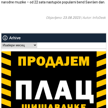
narodne muzike – od 22 sata nastupiće popularni bend Savršen dan.
Objavljeno:
23.08.2023
| Autor: InfoDesk
Arhive
Arhive