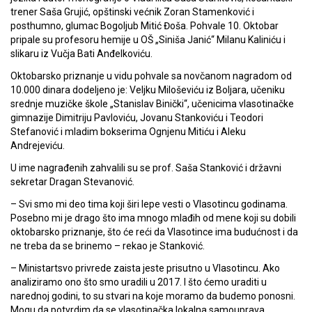
trener Saša Grujić, opštinski većnik Zoran Stamenković i
posthumno, glumac Bogoljub Mitić Đoša. Pohvale 10. Oktobar
pripale su profesoru hemije u OŠ „Siniša Janić“ Milanu Kaliniću i
slikaru iz Vučja Bati Anđelkoviću.
Oktobarsko priznanje u vidu pohvale sa novčanom nagradom od
10.000 dinara dodeljeno je: Veljku Miloševiću iz Boljara, učeniku
srednje muzičke škole „Stanislav Binički“, učenicima vlasotinačke
gimnazije Dimitriju Pavloviću, Jovanu Stankoviću i Teodori
Stefanović i mladim bokserima Ognjenu Mitiću i Aleku
Andrejeviću.
U ime nagrađenih zahvalili su se prof. Saša Stanković i državni
sekretar Dragan Stevanović.
– Svi smo mi deo tima koji širi lepe vesti o Vlasotincu godinama.
Posebno mi je drago što ima mnogo mlađih od mene koji su dobili
oktobarsko priznanje, što će reći da Vlasotince ima budućnost i da
ne treba da se brinemo – rekao je Stanković.
– Ministartsvo privrede zaista jeste prisutno u Vlasotincu. Ako
analiziramo ono što smo uradili u 2017. I što ćemo uraditi u
narednoj godini, to su stvari na koje moramo da budemo ponosni.
Mogu da potvrdim da se vlasotinačka lokalna samouprava