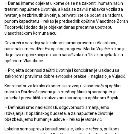
– Danas imamo objekat u kome će se na zakonit i human način
tretirati napuštene životinje, a kada se završi nabavka vozila za
hvatanje nezbrinutih životinja, prihvatilište će početi sa radom u
punom kapacitetu – rekao je predsednik opštine Vlasotince Zoran
Todorović i dodao da je objekat danas predat na upotrebu
vlasotinačkom Komunalacu.
Govoreći o saradnji sa lokalnom samoupravom u Vlasotincu,
nacionalni menadžer Evropskog progresa Marko Vujačić rekao je
da je ova organizacija do sada sarađivala na 15-ak projekata sa
opštinom Vlasotince.
– Projekta doprinosi zaštiti životinja I koncipiran je u skladu sa
zakonom I pravilima dobre evropske prakse – naglasio je Vujačić.
Koordinator za lokalni ekonomski razvoj u vlasotinačkoj opštini
marinko Đorđević govorio je o međuopštinskoj saradnji jer je
projekat prihvatilišta realizovanu saradnji sa opštinom Bojnik.
– Definisali smo nadležnosti, odgovornosti, smanjujemo
izdvajanja iz opštinskog budžeta, a za napuštene životinje
obezbeđujemo humanije uslove – rekao je Đorđević.
Lokalna samouprava konsultovala je, kako je rečeno, prilikom