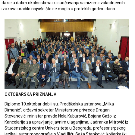
da se u datim okolnostima i u suočavanju sa nizom svakodnevnih
izazova uradilo najviše što se moglo u proteklih godinu dana.
OKTOBARSKA PRIZNANJA
Diplome 10.oktobar dobili su: Predškolska ustanova „Milka
Dimanić“, državni sekretar Ministarstva privrede Dragan
Stevanović, ministar pravde Nela Kuburović, Bojana Gažo iz
Kancelarije za upravljanje javnim ulaganjima, Jadranka Mitrović iz
Studenstskog centra Univerziteta u Beogradu, profesor srpskog
jezika i autor monografije o Vladi Iliću Saša Stanković, košarkaški