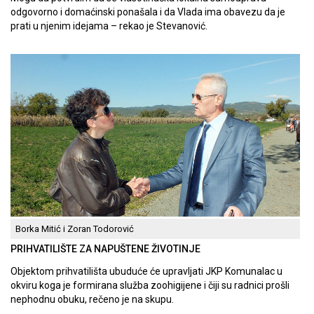
odgovorno i domaćinski ponašala i da Vlada ima obavezu da je
prati u njenim idejama – rekao je Stevanović.
Borka Mitić i Zoran Todorović
PRIHVATILIŠTE ZA NAPUŠTENE ŽIVOTINJE
Objektom prihvatilišta ubuduće će upravljati JKP Komunalac u
okviru koga je formirana služba zoohigijene i čiji su radnici prošli
nephodnu obuku, rečeno je na skupu.