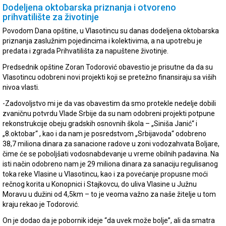
Dodeljena oktobarska priznanja i otvoreno
prihvatilište za životinje
Povodom Dana opštine, u Vlasotincu su danas dodeljena oktobarska
priznanja zaslužnim pojedincima i kolektivima, a na upotrebu je
predata i zgrada Prihvatilišta za napuštene životinje.
Predsednik opštine Zoran Todorović obavestio je prisutne da da su
Vlasotincu odobreni novi projekti koji se pretežno finansiraju sa viših
nivoa vlasti.
-Zadovoljstvo mi je da vas obavestim da smo protekle nedelje dobili
zvaničnu potvrdu Vlade Srbije da su nam odobreni projekti potpune
rekonstrukcije obeju gradskih osnovnih škola – „Siniša Janić“ i
„8.oktobar“ , kao i da nam je posredstvom „Srbijavoda“ odobreno
38,7 miliona dinara za sanacione radove u zoni vodozahvata Boljare,
čime će se poboljšati vodosnabdevanje u vreme obilnih padavina. Na
isti način odobreno nam je 29 miliona dinara za sanaciju regulisanog
toka reke Vlasine u Vlasotincu, kao i za povećanje propusne moći
rečnog korita u Konopnici i Stajkovcu, do uliva Vlasine u Južnu
Moravu u dužini od 4,5km – to je veoma važno za naše žitelje u tom
kraju rekao je Todorović.
On je dodao da je pobornik ideje “da uvek može bolje”, ali da smatra