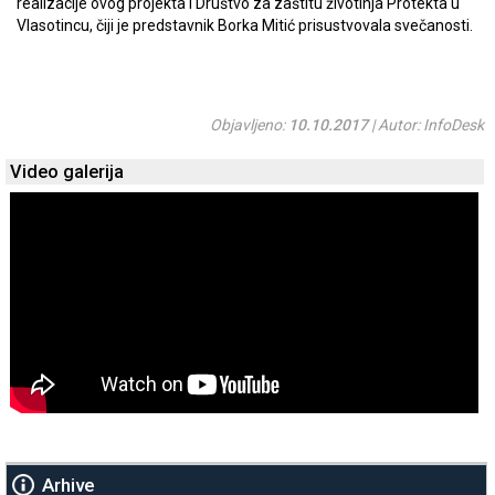
realizacije ovog projekta I Društvo za zaštitu životinja Protekta u
Vlasotincu, čiji je predstavnik Borka Mitić prisustvovala svečanosti.
Objavljeno:
10.10.2017
| Autor: InfoDesk
Video galerija
Arhive