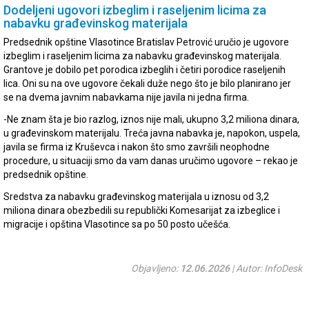
Dodeljeni ugovori izbeglim i raseljenim licima za
nabavku građevinskog materijala
Predsednik opštine Vlasotince Bratislav Petrović uručio je ugovore
izbeglim i raseljenim licima za nabavku građevinskog materijala.
Grantove je dobilo pet porodica izbeglih i četiri porodice raseljenih
lica. Oni su na ove ugovore čekali duže nego što je bilo planirano jer
se na dvema javnim nabavkama nije javila ni jedna firma.
-Ne znam šta je bio razlog, iznos nije mali, ukupno 3,2 miliona dinara,
u građevinskom materijalu. Treća javna nabavka je, napokon, uspela,
javila se firma iz Kruševca i nakon što smo završili neophodne
procedure, u situaciji smo da vam danas uručimo ugovore – rekao je
predsednik opštine.
Sredstva za nabavku građevinskog materijala u iznosu od 3,2
miliona dinara obezbedili su republički Komesarijat za izbeglice i
migracije i opština Vlasotince sa po 50 posto učešća.
Objavljeno:
12.06.2026
| Autor: InfoDesk