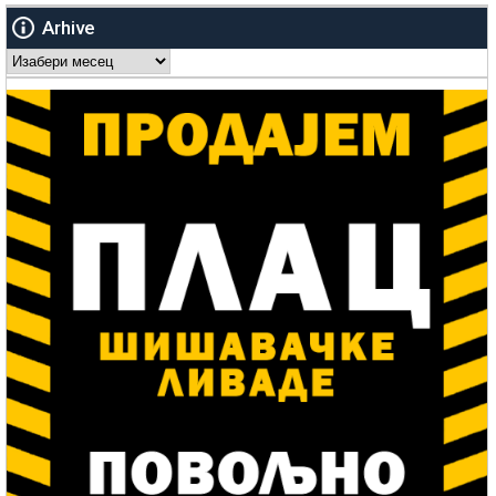
Arhive
Arhive