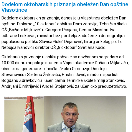
Dodelom oktobarskih priznanja obeležen Dan opštine
Vlasotince
Dodelom oktobarskih priznanja, danas je u Vlasotincu obeležen Dan
opštine. Diplome „10.oktobar“ dobili su Dom zdravlja, Tehnička škola,
OŠ „Božidar Miljković“ u Gornjem Prisjanu, Centar Ministarstva
odbrane Leskovac, ministar bez portfelja zadužen za demografiju i
populacionu politiku Slavica Đukić Dejanović, hirurg onkolog prof.dr
Nebojša Ivanović i direktor OŠ „8.oktobar“ Svetlana Kocić.
Oktobarsko priznanje u obliku pohvale sa novčanom nagradom od
10.000 dinara pripalo je studentu Vojne akademije Dušanu Miljkoviću,
učenicima generacije Tehničke škole i Gimnazije Dimitriju
Stevanoviću i Sretenu Živkoviću, Hristini Jović, mladom sportisti
Bogdanu Zdravkoviću i učenicama Tehničke škole Emiliji Stanković,
Andrijani Dimitrijević i Anđeli Stojanović za učeničko preduzetništvo.