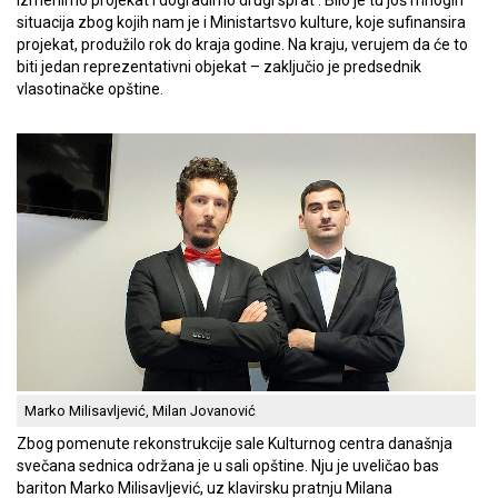
izmenimo projekat i dogradimo drugi sprat . Bilo je tu još mnogih
situacija zbog kojih nam je i Ministartsvo kulture, koje sufinansira
projekat, produžilo rok do kraja godine. Na kraju, verujem da će to
biti jedan reprezentativni objekat – zaključio je predsednik
vlasotinačke opštine.
Marko Milisavljević, Milan Jovanović
Zbog pomenute rekonstrukcije sale Kulturnog centra današnja
svečana sednica održana je u sali opštine. Nju je uveličao bas
bariton Marko Milisavljević, uz klavirsku pratnju Milana