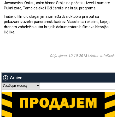
Jovanovića. Oni su, osim himne Srbije na početku, izveli i numere
Pukni zoro, Tamo daleko i Oči čarnije, na kraju programa.
Inače, u filmu o ulaganjima između dva oktobra prvi put su
prikazani izuzetni panoramski kadrovi Vlasotinca i okoline, koje je
dronom zabeležio autor brojnih dokumentarnih filmova Nebojša
Ilić Ilke.
Objavljeno:
10.10.2018
| Autor: InfoDesk
Arhive
Arhive