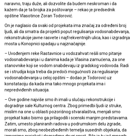
naravno, traju duže, ali dozvolite da budem neskroman i da
kažem da je ta brojka za poštovanje – rekao je predsednik
opštine Vlasotince Zoran Todorović.
On je naglasio da svaki od projekata ima značaj za određeni broj
ljudi, ali da smatra da projekti poput regulisanja vodosnabdevanja,
rekonstrukcije javne rasvete i najfrekventnijih ulica, kao i izgradnja
mosta u Konopnici spadaju u najznačajnije.
– Uvođenjem reke Rastavnice u vodozahvat rešili smo pitanje
vodosnabdevanja i u danima kada je Vlasina zamućena, za one
stanovnike koji se vodom snabdevaju iz gradskog vodovoda. Radi
se i strudija koja treba da predoči mogućnosti za regulisanje
vodosnabdevanja u celoj opštini – dodao je Todorović uz
konstataciju da kada ima tako mnogo projekata ima i
nepredviđenih situacija.
– Ove godine najviše smo ih imali u slučaju rekonstrukcije i
dogradnje sale Kulturnog centra. Zbog primedbi ljudi iz struke,
mislim na one u oblasti pozorišnog stvaralaštva, menjali smo
projekat kako bismo ga prilagodili i scenski manjim predstavama.
Zatim, umesto planiranih radova u podrumskom delu zgrade,
morali smo, zbog neobezbeđenih temelja susednih objekata, da