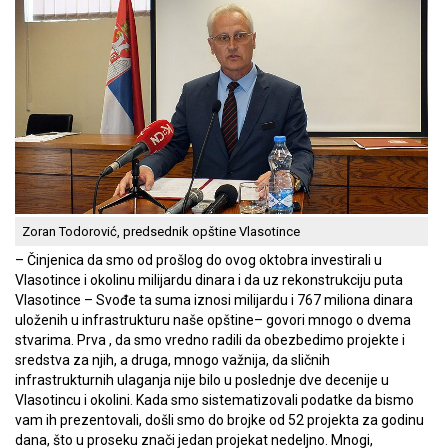
Zoran Todorović, predsednik opštine Vlasotince
– Činjenica da smo od prošlog do ovog oktobra investirali u
Vlasotince i okolinu milijardu dinara i da uz rekonstrukciju puta
Vlasotince – Svođe ta suma iznosi milijardu i 767 miliona dinara
uloženih u infrastrukturu naše opštine– govori mnogo o dvema
stvarima. Prva , da smo vredno radili da obezbedimo projekte i
sredstva za njih, a druga, mnogo važnija, da sličnih
infrastrukturnih ulaganja nije bilo u poslednje dve decenije u
Vlasotincu i okolini. Kada smo sistematizovali podatke da bismo
vam ih prezentovali, došli smo do brojke od 52 projekta za godinu
dana, što u proseku znači jedan projekat nedeljno. Mnogi,