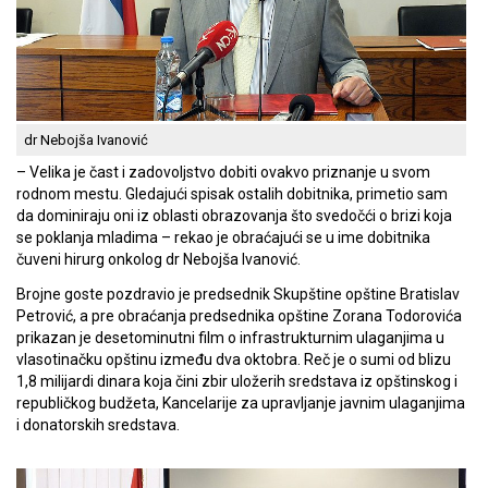
dr Nebojša Ivanović
– Velika je čast i zadovoljstvo dobiti ovakvo priznanje u svom
rodnom mestu. Gledajući spisak ostalih dobitnika, primetio sam
da dominiraju oni iz oblasti obrazovanja što svedočći o brizi koja
se poklanja mladima – rekao je obraćajući se u ime dobitnika
čuveni hirurg onkolog dr Nebojša Ivanović.
Brojne goste pozdravio je predsednik Skupštine opštine Bratislav
Petrović, a pre obraćanja predsednika opštine Zorana Todorovića
prikazan je desetominutni film o infrastrukturnim ulaganjima u
vlasotinačku opštinu između dva oktobra. Reč je o sumi od blizu
1,8 milijardi dinara koja čini zbir uložerih sredstava iz opštinskog i
republičkog budžeta, Kancelarije za upravljanje javnim ulaganjima
i donatorskih sredstava.