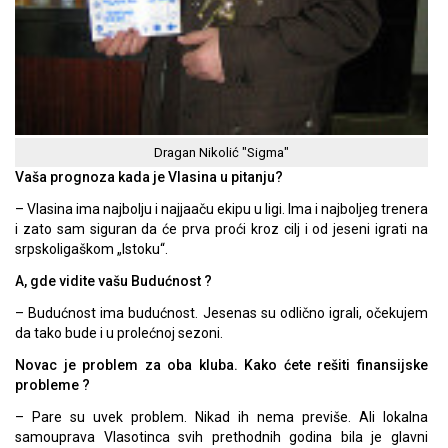
Dragan Nikolić "Sigma"
Vaša prognoza kada je Vlasina u pitanju?
– Vlasina ima najbolju i najjaaču ekipu u ligi. Ima i najboljeg trenera
i zato sam siguran da će prva proći kroz cilj i od jeseni igrati na
srpskoligaškom „Istoku“.
A, gde vidite vašu Budućnost ?
– Budućnost ima budućnost. Jesenas su odlično igrali, očekujem
da tako bude i u prolećnoj sezoni.
Novac je problem za oba kluba. Kako ćete rešiti finansijske
probleme ?
– Pare su uvek problem. Nikad ih nema previše. Ali lokalna
samouprava Vlasotinca svih prethodnih godina bila je glavni