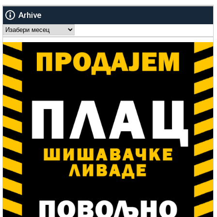
Arhive
Arhive