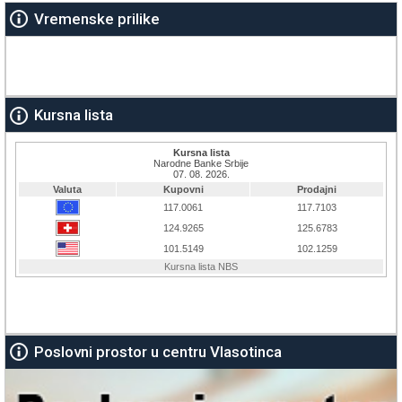
Vremenske prilike
Kursna lista
Poslovni prostor u centru Vlasotinca