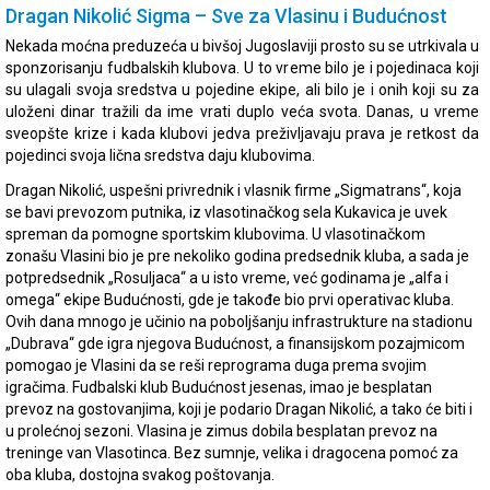
Dragan Nikolić Sigma – Sve za Vlasinu i Budućnost
Nekada moćna preduzeća u bivšoj Jugoslaviji prosto su se utrkivala u
sponzorisanju fudbalskih klubova. U to vreme bilo je i pojedinaca koji
su ulagali svoja sredstva u pojedine ekipe, ali bilo je i onih koji su za
uloženi dinar tražili da ime vrati duplo veća svota. Danas, u vreme
sveopšte krize i kada klubovi jedva preživljavaju prava je retkost da
pojedinci svoja lična sredstva daju klubovima.
Dragan Nikolić, uspešni privrednik i vlasnik firme „Sigmatrans“, koja
se bavi prevozom putnika, iz vlasotinačkog sela Kukavica je uvek
spreman da pomogne sportskim klubovima. U vlasotinačkom
zonašu Vlasini bio je pre nekoliko godina predsednik kluba, a sada je
potpredsednik „Rosuljaca“ a u isto vreme, već godinama je „alfa i
omega“ ekipe Budućnosti, gde je takođe bio prvi operativac kluba.
Ovih dana mnogo je učinio na poboljšanju infrastrukture na stadionu
„Dubrava“ gde igra njegova Budućnost, a finansijskom pozajmicom
pomogao je Vlasini da se reši reprograma duga prema svojim
igračima. Fudbalski klub Budućnost jesenas, imao je besplatan
prevoz na gostovanjima, koji je podario Dragan Nikolić, a tako će biti i
u prolećnoj sezoni. Vlasina je zimus dobila besplatan prevoz na
treninge van Vlasotinca. Bez sumnje, velika i dragocena pomoć za
oba kluba, dostojna svakog poštovanja.