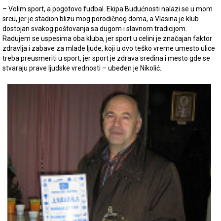
– Volim sport, a pogotovo fudbal. Ekipa Budućnosti nalazi se u mom
srcu, jer je stadion blizu mog porodičnog doma, a Vlasina je klub
dostojan svakog poštovanja sa dugom i slavnom tradicijom.
Radujem se uspesima oba kluba, jer sport u celini je značajan faktor
zdravlja i zabave za mlade ljude, koji u ovo teško vreme umesto ulice
treba preusmeriti u sport, jer sport je zdrava sredina i mesto gde se
stvaraju prave ljudske vrednosti – ubeđen je Nikolić.