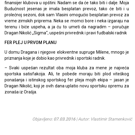
finansijer klubova u opštini. Nadam se da će tako biti i dalje. Moja
Budućnost jesenas je imala besplatan prevoz, tako će biti i u
prolećnoj sezoni, dok sam Vlasini omogućio besplatan prevoz za
vreme zimskih priprema. Neka se momci bore i neka izgaraju na
terenu i biće uspeha, a ja ću to umeti da nagradim – poručuje
Dragan Nikolić „Sigma“, uspešni privrednik i pravi fudbalski radnik
FER PLEJ U PRVOM PLANU
U domu Dragana i njegove elokventne supruge Milene, mnogo je
priznanja koje je dobio kao privrednik i sportski radnik.
– Svaki uspešan rezultat oba moja kluba za mene je najveća
sportska satisfakcija. Ali, te pobede moraju biti plod viteškog
ponašanja i istinskog sportskog fer pleja mojih ekipa – jasan je
Dragan Nikolić, koji je ovih dana uplatio novu sportsku opremu za
zonaša iz Orašja.
Objavljeno:
07.03.2016
| Autor: Vlastimir Stamenković