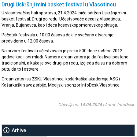
Drugi Uskršnji mini basket festival u Vlasotincu
U vlasotinačkoj hali sportova, 21.4.2024. biće održan Uskršnji mini
basket festival. Drugi po redu. Učestvovaće deca iz Vlasotinca,
Vranja, Bujanovca, kao i deca kosovskopomoravskog okruga.
Početak festivala u 10.00 časova dok je svečano otvaranje
predviđeno u 12.00 časova.
Na prvom festivalu učestvovalo je preko 500 dece rođene 2012.
godine kao i oni mlađi. Namera organizatora je da festival postane
tradicionalni, a kako je ovo drugi po redu, izgleda da su na dobrom
putu da to i ostvare.
Organizatori su ŽSKU Vlasotince, košarkaška akademija ASG i
Košarkaški savez srbije. Medijski sponzor InfoDesk Vlasotince.
Objavljeno:
14.04.2024
| Autor: InfoDesk
Arhive