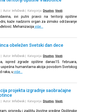
| Autor:
InfoDesk
| Kategorija:
Drustvo
,
Vesti
avina, svi putni pravci na teritoriji opštine
odni, kaže nadzorni organ za zimsko održavanje
đelović. Mehanizacija
više…
tinca obeležen Svetski dan dece
| Autor:
InfoDesk
| Kategorija:
Drustvo
,
Vesti
ca, ispred zgrade opštine danas15. februara,
o uspešna humanitarna akcija povodom Svetskog
d raka, u
više…
ija projekta izgradnje saobraćajne
otince
| Autor:
InfoDesk
| Kategorija:
Drustvo
,
Vesti
,
zam, privredu i zaštitu životne sredine Opštinske