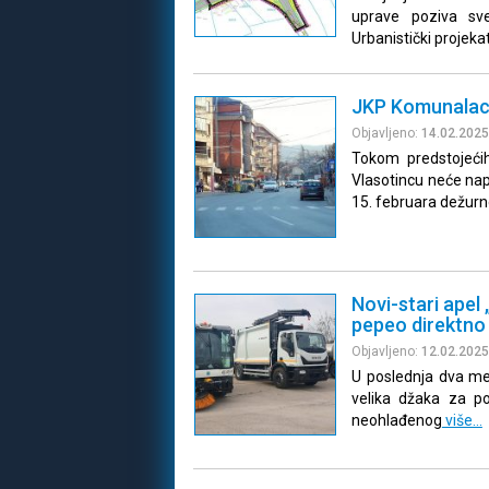
uprave poziva sv
Urbanistički projeka
JKP Komunalac:
Objavljeno:
14.02.2025
Tokom predstojećih
Vlasotincu neće nap
15. februara dežur
Novi-stari apel
pepeo direktno
Objavljeno:
12.02.2025
U poslednja dva me
velika džaka za p
neohlađenog
više…