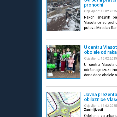
prohodni
Objavljeno:
18.02.2025
Nakon snežnih pad
Vlasotince su proh
puteva Miroslav Ran
U centru Vlaso
obolele od raka
Objavljeno:
15.02.2025
U centru Vlasotin
održana je izuzetn
dana dece obolele o
Javna prezentac
obilaznice Vlas
Objavljeno:
14.02.2025
Zanimljivosti
Odeljenje za urbani