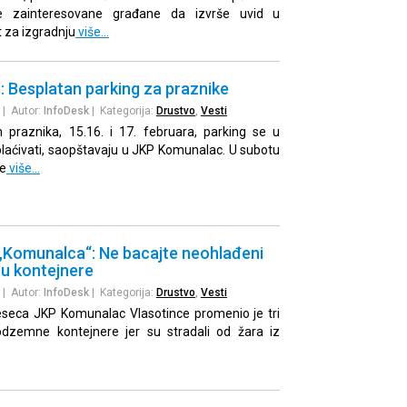
e zainteresovane građane da izvrše uvid u
t za izgradnju
više…
 Besplatan parking za praznike
| Autor:
InfoDesk
| Kategorija:
Drustvo
,
Vesti
 praznika, 15.16. i 17. februara, parking se u
laćivati, saopštavaju u JKP Komunalac. U subotu
ne
više…
 „Komunalca“: Ne bacajte neohlađeni
 u kontejnere
| Autor:
InfoDesk
| Kategorija:
Drustvo
,
Vesti
seca JKP Komunalac Vlasotince promenio je tri
odzemne kontejnere jer su stradali od žara iz