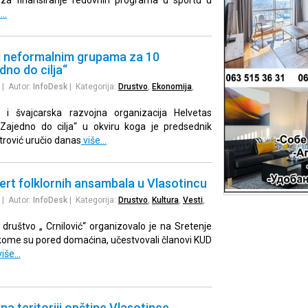
e…
i neformalnim grupama za 10
dno do cilja“
| Autor:
InfoDesk
| Kategorija:
Drustvo
,
Ekonomija
,
e i švajcarska razvojna organizacija Helvetas
 „Zajedno do cilja“ u okviru koga je predsednik
trović uručio danas
više…
ert folklornih ansambala u Vlasotincu
| Autor:
InfoDesk
| Kategorija:
Drustvo
,
Kultura
,
Vesti
,
društvo „ Crnilović“ organizovalo je na Sretenje
 kome su pored domaćina, učestvovali članovi KUD
više…
 na teritoriji opštine Vlasotince