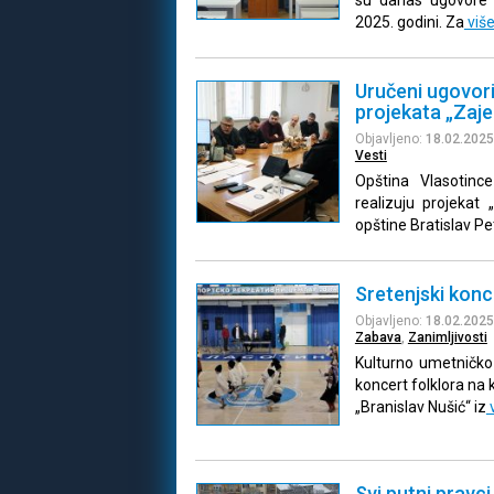
2025. godini. Za
viš
Uručeni ugovor
projekata „Zaje
Objavljeno:
18.02.2025
Vesti
Opština Vlasotinc
realizuju projekat
opštine Bratislav Pe
Sretenjski konc
Objavljeno:
18.02.2025
Zabava
,
Zanimljivosti
Kulturno umetničko 
koncert folklora na
„Branislav Nušić“ iz
Svi putni pravci