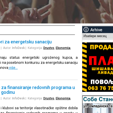
Arhive
Arhive
ri za energetsku sanaciju
| Autor:
InfoDesk
| Kategorija:
Drustvo
,
Ekonomija
,
imaju status energetski ugroženog kupca, a
ošli na posebnom konkursu za energetsku sanaciju
tanova
više…
 za finansiranje redovnih programa u
. godinu
| Autor:
InfoDesk
| Kategorija:
Drustvo
,
Ekonomija
,
 klubovi sa teritorije vlasotinačke opštine dobila
za finansiranje redovnih programa u sportu u