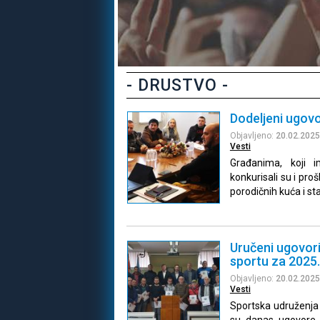
- DRUSTVO -
Dodeljeni ugovo
Objavljeno:
20.02.2025
Vesti
Građanima, koji 
konkurisali su i pr
porodičnih kuća i s
Uručeni ugovori
sportu za 2025
Objavljeno:
20.02.2025
Vesti
Sportska udruženja i
su danas ugovore 