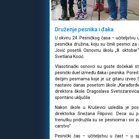
Druženje pesnika i đaka
U okviru 24. Pesničkog časa – učiteljstvu 
pesnička družina, koju su činili pesnici za
Jović posetili Osnovnu školu „8. oktobar“
Svetlana Kocić.
Vlasotinački osnovci su goste dočekali sti
pesnički duel između đaka i pesnika. Pored p
dečjim pesmama koje je uz gitaru izveo Sr
nastavio danas posetom škole „Karađorđe 
direktora škole Dragoslava Svetozarevića
spontano uključila.
Nakon škole u Kruševici usledila je pos
direktorka Snežana Filipović. Deca su
trenutku pridružila su se pesnicima i svi 
carstvo“.
Pesnički čas – učiteljstvu u čast – u 