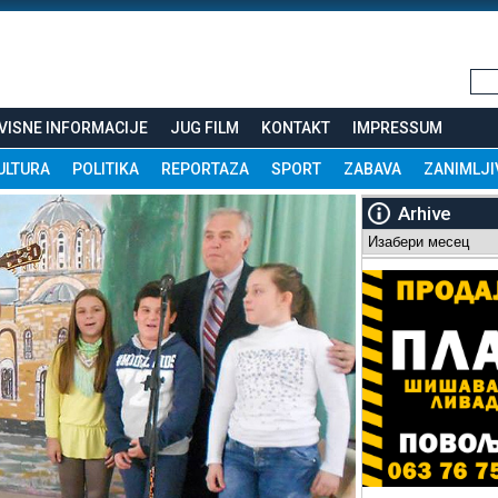
VISNE INFORMACIJE
JUG FILM
KONTAKT
IMPRESSUM
ULTURA
POLITIKA
REPORTAZA
SPORT
ZABAVA
ZANIMLJI
Arhive
Arhive