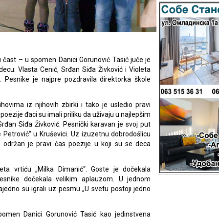
u čast – u spomen Danici Gorunović Tasić juče je
 decu: Vlasta Cenić, Srđan Siđa Živković i Violeta
. Pesnike je najpre pozdravila direktorka škole
hovima iz njihovih zbirki i tako je usledio pravi
oezije đaci su imali priliku da uživaju u najlepšim
đan Siđa Živković. Pesnički karavan je svoj put
Petrović“ u Kruševici. Uz izuzetnu dobrodošlicu
 održan je pravi čas poezije u koji su se deca
eta vrtiću „Milka Dimanić“. Goste je dočekala
 pesnike dočekala velikim aplauzom. U jednom
zajedno su igrali uz pesmu „U svetu postoji jedno
spomen Danici Gorunović Tasić kao jedinstvena