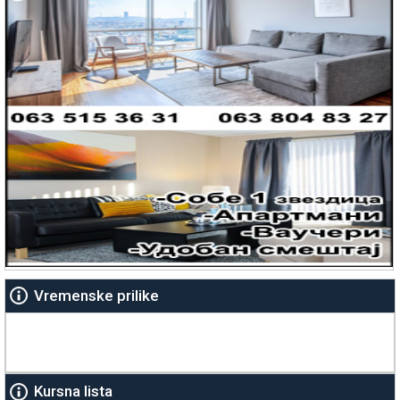
Vremenske prilike
Kursna lista