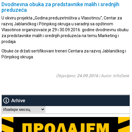
Dvodnevna obuka za predstavnike malih i srednjih
preduzeća
U okviru projekta „Godina preduzetništva u Vlasotincu“, Centar za
razvoj Jablaničkog i Pčinjskog okruga u saradnji sa opštinom
Vlasotince organizovaće je 29 i 30.09.2016. godine dvodnevnu obuku
za predstavnike malih i srednjih preduzeća na temu Marketing i
prodaja.
Obuke će držati sertifikovani treneri Centara za razvoj Jablaničkog i
Pčinjskog okruga.
Objavljeno:
24.09.2016
| Autor: InfoDesk
Arhive
Arhive