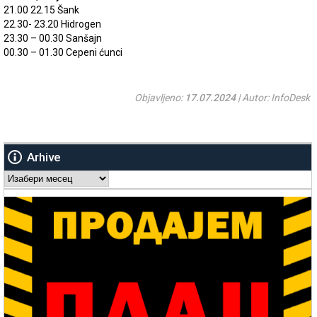
21.00 22.15 Šank
22.30- 23.20 Hidrogen
23.30 – 00.30 Sanšajn
00.30 – 01.30 Cepeni ćunci
Objavljeno:
17.07.2024
| Autor: InfoDesk
Arhive
Arhive