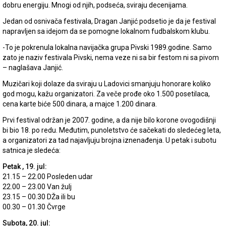
dobru energiju. Mnogi od njih, podseća, sviraju decenijama.
Jedan od osnivača festivala, Dragan Janjić podsetio je da je festival
napravljen sa idejom da se pomogne lokalnom fudbalskom klubu.
-To je pokrenula lokalna navijačka grupa Pivski 1989.godine. Samo
zato je naziv festivala Pivski, nema veze ni sa bir festom ni sa pivom
– naglašava Janjić.
Muzičari koji dolaze da sviraju u Ladovici smanjuju honorare koliko
god mogu, kažu organizatori. Za veče prođe oko 1.500 posetilaca,
cena karte biće 500 dinara, a majce 1.200 dinara.
Prvi festival održan je 2007. godine, a da nije bilo korone ovogodišnji
bi bio 18. po redu. Međutim, punoletstvo će sačekati do sledećeg leta,
a organizatori za tad najavljuju brojna iznenađenja. U petak i subotu
satnica je sledeća:
Petak , 19. jul:
21.15 – 22.00 Posleden udar
22.00 – 23.00 Van žulj
23.15 – 00.30 DŽa ili bu
00.30 – 01.30 Čvrge
Subota, 20. jul: