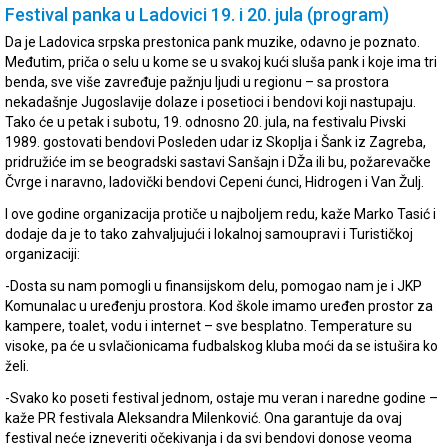
Festival panka u Ladovici 19. i 20. jula (program)
Da je Ladovica srpska prestonica pank muzike, odavno je poznato.
Međutim, priča o selu u kome se u svakoj kući sluša pank i koje ima tri
benda, sve više zavređuje pažnju ljudi u regionu – sa prostora
nekadašnje Jugoslavije dolaze i posetioci i bendovi koji nastupaju.
Tako će u petak i subotu, 19. odnosno 20. jula, na festivalu Pivski
1989. gostovati bendovi Posleden udar iz Skoplja i Šank iz Zagreba,
pridružiće im se beogradski sastavi Sanšajn i DŽa ili bu, požarevačke
Čvrge i naravno, ladovički bendovi Cepeni ćunci, Hidrogen i Van Žulj.
I ove godine organizacija protiče u najboljem redu, kaže Marko Tasić i
dodaje da je to tako zahvaljujući i lokalnoj samoupravi i Turističkoj
organizaciji:
-Dosta su nam pomogli u finansijskom delu, pomogao nam je i JKP
Komunalac u uređenju prostora. Kod škole imamo uređen prostor za
kampere, toalet, vodu i internet – sve besplatno. Temperature su
visoke, pa će u svlačionicama fudbalskog kluba moći da se istušira ko
želi.
-Svako ko poseti festival jednom, ostaje mu veran i naredne godine –
kaže PR festivala Aleksandra Milenković. Ona garantuje da ovaj
festival neće izneveriti očekivanja i da svi bendovi donose veoma