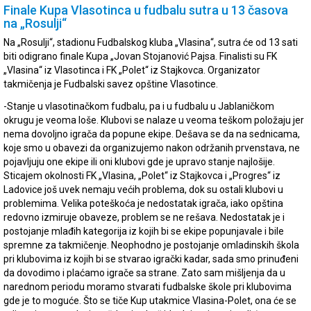
Finale Kupa Vlasotinca u fudbalu sutra u 13 časova
na „Rosulji“
Na „Rosulji“, stadionu Fudbalskog kluba „Vlasina“, sutra će od 13 sati
biti odigrano finale Kupa „Jovan Stojanović Pajsa. Finalisti su FK
„Vlasina“ iz Vlasotinca i FK „Polet“ iz Stajkovca. Organizator
takmičenja je Fudbalski savez opštine Vlasotince.
-Stanje u vlasotinačkom fudbalu, pa i u fudbalu u Jablaničkom
okrugu je veoma loše. Klubovi se nalaze u veoma teškom položaju jer
nema dovoljno igrača da popune ekipe. Dešava se da na sednicama,
koje smo u obavezi da organizujemo nakon održanih prvenstava, ne
pojavljuju one ekipe ili oni klubovi gde je upravo stanje najlošije.
Sticajem okolnosti FK „Vlasina, „Polet“ iz Stajkovca i „Progres“ iz
Ladovice još uvek nemaju većih problema, dok su ostali klubovi u
problemima. Velika poteškoća je nedostatak igrača, iako opština
redovno izmiruje obaveze, problem se ne rešava. Nedostatak je i
postojanje mlađih kategorija iz kojih bi se ekipe popunjavale i bile
spremne za takmičenje. Neophodno je postojanje omladinskih škola
pri klubovima iz kojih bi se stvarao igrački kadar, sada smo prinuđeni
da dovodimo i plaćamo igrače sa strane. Zato sam mišljenja da u
narednom periodu moramo stvarati fudbalske škole pri klubovima
gde je to moguće. Što se tiče Kup utakmice Vlasina-Polet, ona će se