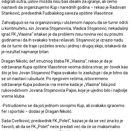
odigrati sutra, uslovi možda nisu baš idealni za igranje, ali ćemo
nastaviti da organizujemo Kup i narednih godina – rekao je Radovan
Stanković, predsednik Fudbalskog saveza opštine Vlasotince.
Zahvaljujući se na organizovanju i uloženom naporu da se turnir održi
u kontinuitetu, sin Jovana Stojanovića, Vladica Stojanović, nekadašnji
igrač FK „Vlasina“ istakao je da problemi nisu novina već su prisutni
godinama i da ih svakako treba rešavati. Stojanović je izrazio nadu
da će turnir da traje i poželeo sreću i jednoj i drugoj ekipi, istakavši da
je rezultat najmanje bitan.
Dragan Nikolić, šef stručnog štaba FK „Vlasina“, rekao je da je
održavanje Kupa opštine Vlasotince veoma dobra stvar, jer čovek kao
što je bio Jovan Stojanović Pajsa svakako to zaslužuje i da je bitno da
se on nastavi i ubuduće. Po njegovim rečima, istovremeno
održavanje Kupa podseća i na vreme kada je „Vlasina“ bila pod
rukovodstvom Jovana Stojanovića Pajse, koje je ujedno bilo i najbolje
vreme kluba.
-Potrudićemo se da još jednom osvojimo Kup, ali svakako igraćemo
fer i sportski – dodao je Dragan Nikolić.
Saša Cvetković, predsednik FK „Polet“, kazao je da se već zna ko je
favorit, ali da se FK „Polet“ neće predati već da će se maksimalno