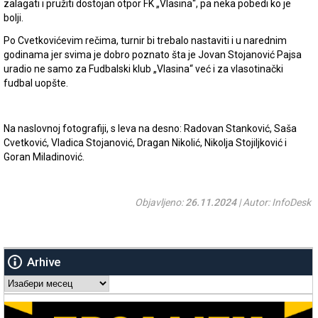
zalagati i pružiti dostojan otpor FK „Vlasina“, pa neka pobedi ko je
bolji.
Po Cvetkovićevim rečima, turnir bi trebalo nastaviti i u narednim
godinama jer svima je dobro poznato šta je Jovan Stojanović Pajsa
uradio ne samo za Fudbalski klub „Vlasina“ već i za vlasotinački
fudbal uopšte.
Na naslovnoj fotografiji, s leva na desno: Radovan Stanković, Saša
Cvetković, Vladica Stojanović, Dragan Nikolić, Nikolja Stojiljković i
Goran Miladinović.
Objavljeno:
26.11.2024
| Autor: InfoDesk
Arhive
Arhive