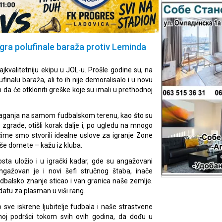
igra polufinale baraža protiv Leminda
kvalitetniju ekipu u JOL-u. Prošle godine su, na
finalu baraža, ali to ih nije demoralisalo i u novu
 da će otkloniti greške koje su imali u prethodnoj
ulaganja na samom fudbalskom terenu, kao što su
 zgrade, otišli korak dalje i, po ugledu na mnogo
čime smo stvorili idealne uslove za igranje Zone
še domete – kažu iz kluba.
osta uložio i u igrački kadar, gde su angažovani
angažovan je i novi šefi stručnog štaba, inače
 fudbalsko znanje sticao i van granica naše zemlje.
datu za plasman u viši rang.
 sve iskrene ljubitelje fudbala i naše strastvene
noj podršci tokom svih ovih godina, da dođu u