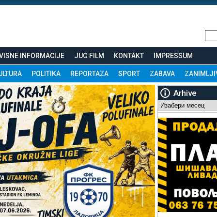
VISNE INFORMACIJE
JUG FILM
KONTAKT
IMPRESSUM
ULTURA
POLITIKA
REPORTAZA
SPORT
ZABAVA
ZANIMLJI
Arhive
Arhive