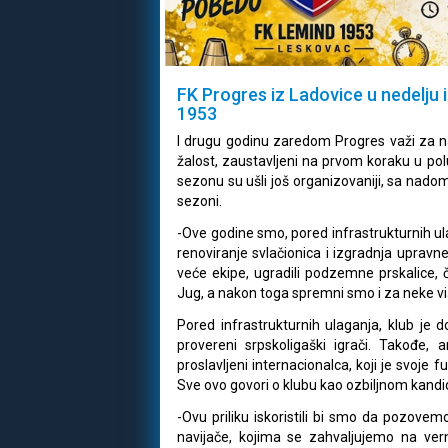
FK Progres iz Ladovice u nedelju 
1953
I drugu godinu zaredom Progres važi za naj
žalost, zaustavljeni na prvom koraku u polu
sezonu su ušli još organizovaniji, sa nadom
sezoni.
-Ove godine smo, pored infrastrukturnih 
renoviranje svlačionica i izgradnja upravne
veće ekipe, ugradili podzemne prskalice, 
Jug, a nakon toga spremni smo i za neke vi
Pored infrastrukturnih ulaganja, klub je d
provereni srpskoligaški igrači. Takođe, 
proslavljeni internacionalca, koji je svoje
Sve ovo govori o klubu kao ozbiljnom kandi
-Ovu priliku iskoristili bi smo da pozovemo
navijače, kojima se zahvaljujemo na ver