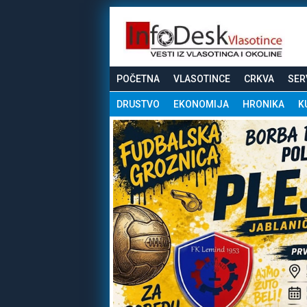
POČETNA
VLASOTINCE
CRKVA
SER
DRUSTVO
EKONOMIJA
HRONIKA
K