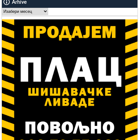
Arhive
Arhive