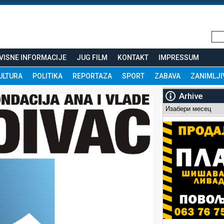
VISNE INFORMACIJE
JUG FILM
KONTAKT
IMPRESSUM
ULTURA
POLITIKA
REPORTAZA
SPORT
ZABAVA
ZANIMLJI
Arhive
Arhive