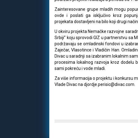
Zainteresovane grupe mladih mogu popuni
ovde i poslati ga isključivo kroz popun
projekata dostavljeni na bilo koji drugi nači
U okviru projekta Nemačke razvojne saradn
Srbiji” koju sprovodi GIZ u partnerstvu sa 
podržavaju se omladinski fondovi u izabra
Zaječar, Vlasotince i Vladičin Han. Omlad
Divac u saradnji sa izabranim lokalnim sa
procesima lokalnog razvoja kroz dodelu b
sami pokreću i vode mladi.
Za više informacija o projektu i konkursu m
Vlade Divac na djordje.perisic@divac.com.