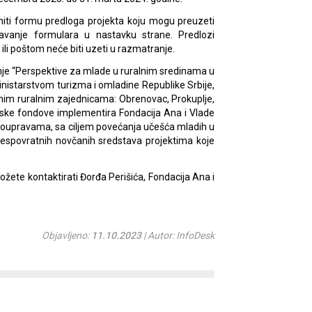
ti formu predloga projekta koju mogu preuzeti
javanje formulara u nastavku strane. Predlozi
n ili poštom neće biti uzeti u razmatranje.
je “Perspektive za mlade u ruralnim sredinama u
Ministarstvom turizma i omladine Republike Srbije,
nim ruralnim zajednicama: Obrenovac, Prokuplje,
inske fondove implementira Fondacija Ana i Vlade
moupravama, sa ciljem povećanja učešća mladih u
espovratnih novčanih sredstava projektima koje
ožete kontaktirati Đorđa Perišića, Fondacija Ana i
Objavljeno:
11.10.2023
| Autor: InfoDesk