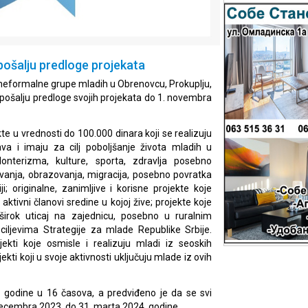
pošalju predloge projekata
 neformalne grupe mladih u Obrenovcu, Prokuplju,
 pošalju predloge svojih projekata do 1. novembra
e u vrednosti do 100.000 dinara koji se realizuju
ava i imaju za cilj poboljšanje života mladih u
olonterizma, kulture, sporta, zdravlja posebno
vanja, obrazovanja, migracija, posebno povratka
 originalne, zanimljive i korisne projekte koje
ktivni članovi sredine u kojoj žive; projekte koje
širok uticaj na zajednicu, posebno u ruralnim
ciljevima Strategije za mlade Republike Srbije.
jekti koje osmisle i realizuju mladi iz seoskih
jekti koji u svoje aktivnosti uključuju mlade iz ovih
 godine u 16 časova, a predviđeno je da se svi
 decembra 2023. do 31. marta 2024. godine.