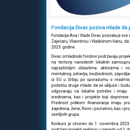
Fondacija Divac poziva mlade da 
Fondacija Ana i Vlade Divac pozvala je sve
Zaječaru, Vlasotincu i Vladičinom Hanu, da
2023. godine.
Divac omladinski fondovi podržavaju projekt
na teritoriji navedenih lokalnih samoupr
najrazličitijim oblastima: aktivizma i v
mentalnog zdravlja, bezbednosti, zapošlja
iz EU u Srbiju po sporazumu o readmisiji;
podstiču druge mlade da se uključe i budu a
odgovaraju na lokalne potrebe i imaju 
sredinama, kao i projekte koji doprinose 
Prednost prilikom finansiranja imaju pro
zajednica, žene, Romi i povratnici, kao i pro
osetljivih grupa.
Konkurs je otvoren do 1. novembra 2023.
podržani projekti realizuju u periodu od 1.