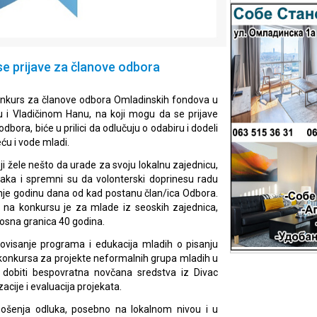
se prijave za članove odbora
konkurs za članove odbora Omladinskih fondova u
u i Vladičinom Hanu, na koji mogu da se prijave
dbora, biće u prilici da odlučuju o odabiru i dodeli
ću i vode mladi.
i žele nešto da urade za svoju lokalnu zajednicu,
aka i spremni su da volonterski doprinesu radu
nje godinu dana od kad postanu član/ica Odbora.
 na konkursu je za mlade iz seoskih zajednica,
rosna granica 40 godina.
visanje programa i edukacija mladih o pisanju
 konkursa za projekte neformalnih grupa mladih u
 će dobiti bespovratna novčana sredstva iz Divac
cije i evaluacija projekata.
onošenja odluka, posebno na lokalnom nivou i u