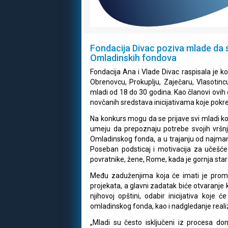
Fondacija Divac poziva mlade da 
Omladinskih fondova
Fondacija Ana i Vlade Divac raspisala je 
Obrenovcu, Prokuplju, Zaječaru, Vlasotinc
mladi od 18 do 30 godina. Kao članovi ovih o
novčanih sredstava inicijativama koje pokre
Na konkurs mogu da se prijave svi mladi koj
umeju da prepoznaju potrebe svojih vršnj
Omladinskog fonda, a u trajanju od najma
Poseban podsticaj i motivacija za učešće
povratnike, žene, Rome, kada je gornja sta
Među zaduženjima koja će imati je promo
projekata, a glavni zadatak biće otvaranje
njihovoj opštini, odabir inicijativa koje
omladinskog fonda, kao i nadgledanje realiza
„Mladi su često isključeni iz procesa d