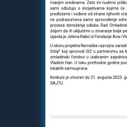
manjim sredinama. Zato im nudimo prilik
sami odlučuju o inicijativama kojima će 
predložene i vođene od strane njihovih vrš
ne podrazumeva samo sprovođenje određe
procesa donošenja odluka. Rad Omladinsk
željom da ih uključimo u stvaranje bolje p
izjavila je Jelena Rakić iz Fondacije Ana i V
U okviru projekta Nemačke razvojne saradn
Srbiji” koji sprovodi GIZ u partnerstvu sa
omladinski fondovi u izabranim zajednica
Vladičin Han. U toku prethodne godine pod
lokalnih samouprava.
Konkurs je otvoren do 21. avgusta 2023. g
SAJTU.