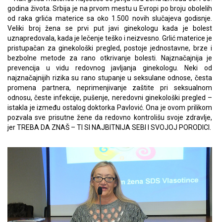
godina života. Srbija je na prvom mestu u Evropi po broju obolelih
od raka grlića materice sa oko 1.500 novih slučajeva godisnje.
Veliki broj žena se prvi put javi ginekologu kada je bolest
uznapredovala, kada je lečenje teško i neizvesno. Grlić materice je
pristupačan za ginekološki pregled, postoje jednostavne, brze i
bezbolne metode za rano otkrivanje bolesti. Najznačajnija je
prevencija u vidu redovnog javljanja ginekologu. Neki od
najznačajnijih rizika su rano stupanje u seksulane odnose, česta
promena partnera, neprimenjivanje zaštite pri seksualnom
odnosu, česte infekcije, pušenje, neredovni ginekološki pregled –
istakla je između ostalog doktorka Pavlović. Ona je ovom prilikom
pozvala sve prisutne žene da redovno kontrolišu svoje zdravlje,
jer TREBA DA ZNAŠ – TI SI NAJBITNIJA SEBI I SVOJOJ PORODICI.