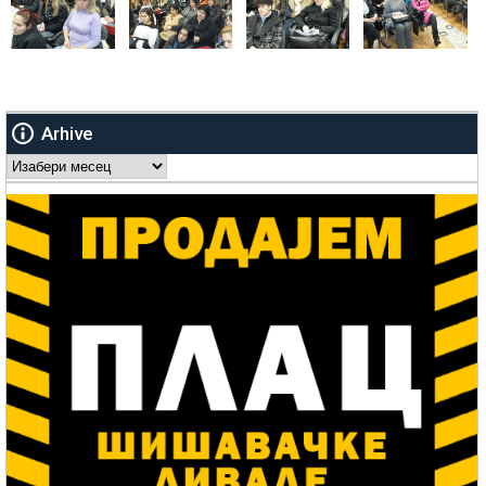
Arhive
Arhive