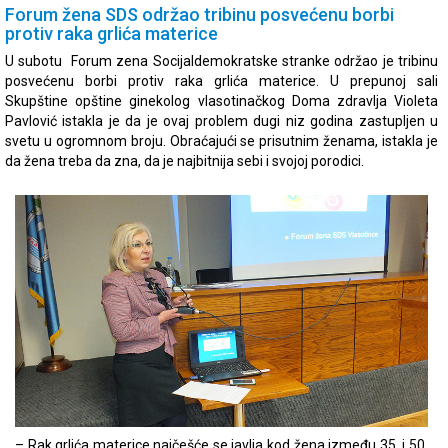
Forum žena SDS održao tribinu posvećenu borbi
protiv raka grlića materice
U subotu Forum zena Socijaldemokratske stranke održao je tribinu
posvećenu borbi protiv raka grlića materice. U prepunoj sali
Skupštine opštine ginekolog vlasotinačkog Doma zdravlja Violeta
Pavlović istakla je da je ovaj problem dugi niz godina zastupljen u
svetu u ogromnom broju. Obraćajući se prisutnim ženama, istakla je
da žena treba da zna, da je najbitnija sebi i svojoj porodici.
– Rak grlića materice najčešće se javlja kod žena između 35. i 50.