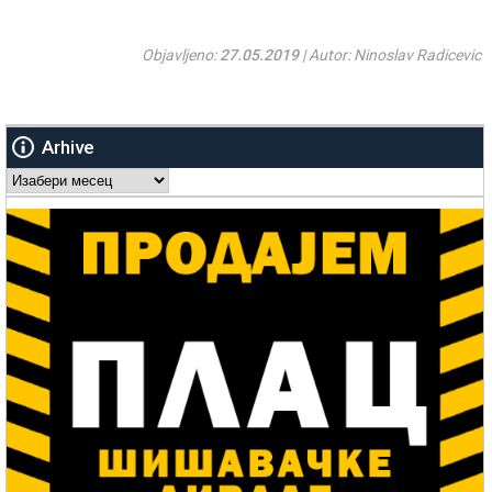
Objavljeno:
27.05.2019
| Autor: Ninoslav Radicevic
Arhive
Arhive