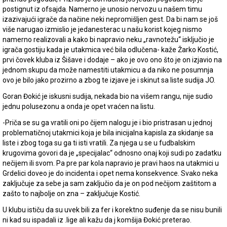
postignut iz ofsajda. Namerno je unosio nervozu u našem timu
izazivajući igrače da načine neki nepromišljen gest. Da bi nam se još
više narugao izmislio je jedanesterac u našu korist kojeg nismo
namerno realizovali a kako bi napravio neku „ravnotežu“ isključio je
igrača gostiju kada je utakmica već bila odlučena- kaže Žarko Kostić,
prvi čovek kluba iz Šišave i dodaje – ako je ovo ono što je on izjavio na
jednom skupu da može namestiti utakmicu a da niko ne posumnja
ovo je bilo jako prozirno a zbog te izjave je i skinut sa liste sudija JO.
Goran Đokić je iskusni sudija, nekada bio na višem rangu, nije sudio
jednu polusezonu a onda je opet vraćen na listu.
-Priča se su ga vratili oni po čijem nalogu je i bio pristrasan u jednoj
problematičnoj utakmici koja je bila inicijalna kapisla za skidanje sa
liste i zbog toga su ga ti isti vratili. Za njega u se u fudbalskim
krugovima govori da je „specijalac“ odnosno onaj koji sudi po zadatku
nečijem ili svom. Pa pre par kola napravio je pravi haos na utakmici u
Grdelici doveo je do incidenta i opet nema konsekvence. Svako neka
zaključuje za sebe ja sam zaključio da je on pod nečijom zaštitom a
zašto to najbolje on zna – zaključuje Kostić.
U klubu ističu da su uvek bili za fer i korektno suđenje da se nisu bunili
ni kad su ispadali iz .lige ali kažu da j komšija Đokić preterao.