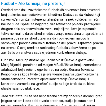
Fudbal – Alo komšija, ne preteruj !
Svedoci smo da u završnicama fudbalskih prvenstva ima povećani
broj utakmica sa neočekivanim ishodima. Dešava se da klubovi koji
su već viđeni u nižem stepenu takmičenja na neki volšebam mačin
načine čuda i spasu se najgoreg. Nije retkost da pojedini prežaljeni u
drugom delu prvenstva budu među najboljima. I sve je to postalo
toliko normalno da se ishodi mečeva znaju mesecima unapred. Ima i
primera gde se za ishod utakmice da li po nečijem nalogu ili
samovoljno pobrine onaj ko bi trebao da deli pravdu i sprovodi pravila
na terenu. O ovoj temi rak rani našeg fudbala zabavićemo se po
završetlu prvenstva a sada o jednom konkretnom slučaju.
U 27. kolu Međuopštinske lige Jedinstvo iz Šišave je gostovalo u
Maloj Biljanici i poraženo od Marjan MB ali Šišavci imaju zamerke na
arbitražu ili bolje rečeno ogorčeni su na sudiju Gorana Đokića iz
Konopnice za koga tvrde da je sve vreme trajanja utakmice bio na
strani domaćina. Pored te opšte konstatacije Šišavci imaju i
konkretne zamerke na „greške“ sudije za koje tvrde da su bitno
uticale na ishod utakmice.
-Kod rezultata 1:0 za nas neposredno pre izjednačenja domaći igrač
je igrao rukom i tako sebi stvorio prednost, sudija je ostao nem i
priznao pogodak, Priznao je domaćinu još jedan pogodak koji je