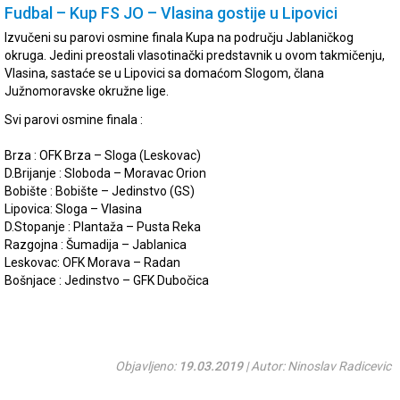
Fudbal – Kup FS JO – Vlasina gostije u Lipovici
Izvučeni su parovi osmine finala Kupa na području Jablaničkog
okruga. Jedini preostali vlasotinački predstavnik u ovom takmičenju,
Vlasina, sastaće se u Lipovici sa domaćom Slogom, člana
Južnomoravske okružne lige.
Svi parovi osmine finala :
Brza : OFK Brza – Sloga (Leskovac)
D.Brijanje : Sloboda – Moravac Orion
Bobište : Bobište – Jedinstvo (GS)
Lipovica: Sloga – Vlasina
D.Stopanje : Plantaža – Pusta Reka
Razgojna : Šumadija – Jablanica
Leskovac: OFK Morava – Radan
Bošnjace : Jedinstvo – GFK Dubočica
Objavljeno:
19.03.2019
| Autor: Ninoslav Radicevic