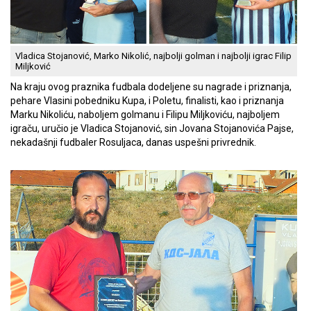
Vladica Stojanović, Marko Nikolić, najbolji golman i najbolji igrac Filip
Miljković
Na kraju ovog praznika fudbala dodeljene su nagrade i priznanja,
pehare Vlasini pobedniku Kupa, i Poletu, finalisti, kao i priznanja
Marku Nikoliću, naboljem golmanu i Filipu Miljkoviću, najboljem
igraču, uručio je Vladica Stojanović, sin Jovana Stojanovića Pajse,
nekadašnji fudbaler Rosuljaca, danas uspešni privrednik.