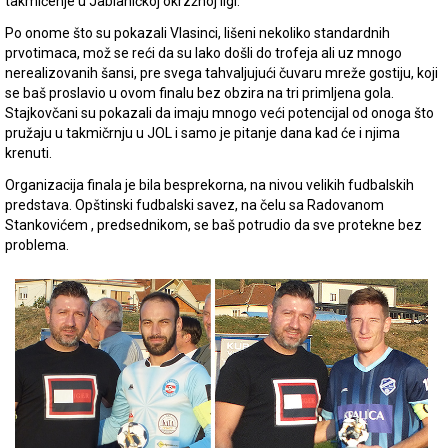
takmičenje u Jablaničkoj okrzžnoj ligi.
Po onome što su pokazali Vlasinci, lišeni nekoliko standardnih
prvotimaca, mož se reći da su lako došli do trofeja ali uz mnogo
nerealizovanih šansi, pre svega tahvaljujući čuvaru mreže gostiju, koji
se baš proslavio u ovom finalu bez obzira na tri primljena gola.
Stajkovčani su pokazali da imaju mnogo veći potencijal od onoga što
pružaju u takmičrnju u JOL i samo je pitanje dana kad će i njima
krenuti.
Organizacija finala je bila besprekorna, na nivou velikih fudbalskih
predstava. Opštinski fudbalski savez, na čelu sa Radovanom
Stankovićem , predsednikom, se baš potrudio da sve protekne bez
problema.