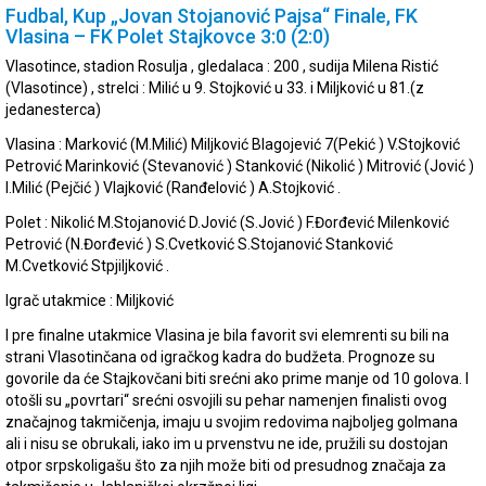
Fudbal, Kup „Jovan Stojanović Pajsa“ Finale, FK
Vlasina – FK Polet Stajkovce 3:0 (2:0)
Vlasotince, stadion Rosulja , gledalaca : 200 , sudija Milena Ristić
(Vlasotince) , strelci : Milić u 9. Stojković u 33. i Miljković u 81.(z
jedanesterca)
Vlasina : Marković (M.Milić) Miljković Blagojević 7(Pekić ) V.Stojković
Petrović Marinković (Stevanović ) Stanković (Nikolić ) Mitrović (Jović )
I.Milić (Pejčić ) Vlajković (Ranđelović ) A.Stojković .
Polet : Nikolić M.Stojanović D.Jović (S.Jović ) F.Đorđević Milenković
Petrović (N.Đorđević ) S.Cvetković S.Stojanović Stanković
M.Cvetković Stpjiljković .
Igrač utakmice : Miljković
I pre finalne utakmice Vlasina je bila favorit svi elemrenti su bili na
strani Vlasotinčana od igračkog kadra do budžeta. Prognoze su
govorile da će Stajkovčani biti srećni ako prime manje od 10 golova. I
otošli su „povrtari“ srećni osvojili su pehar namenjen finalisti ovog
značajnog takmičenja, imaju u svojim redovima najboljeg golmana
ali i nisu se obrukali, iako im u prvenstvu ne ide, pružili su dostojan
otpor srpskoligašu što za njih može biti od presudnog značaja za