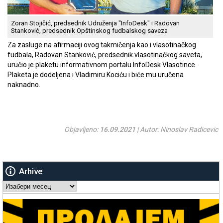
Zoran Stojičić, predsednik Udruženja "InfoDesk" i Radovan
Stanković, predsednik Opštinskog fudbalskog saveza
Za zasluge na afirmaciji ovog takmičenja kao i vlasotinačkog
fudbala, Radovan Stanković, predsednik vlasotinačkog saveta,
uručio je plaketu informativnom portalu InfoDesk Vlasotince.
Plaketa je dodeljena i Vladimiru Kociću i biće mu uručena
naknadno.
Objavljeno:
16.09.2021
| Autor: Ninoslav Radicevic
Arhive
Arhive