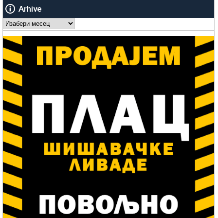
Arhive
Arhive