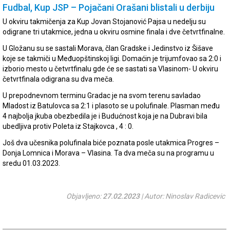
Fudbal, Kup JSP – Pojačani Orašani blistali u derbiju
U okviru takmičenja za Kup Jovan Stojanović Pajsa u nedelju su
odigrane tri utakmice, jedna u okviru osmine finala i dve četvrtfinalne.
U Gložanu su se sastali Morava, član Gradske i Jedinstvo iz Šišave
koje se takmiči u Međuopštinskoj ligi. Domaćin je trijumfovao sa 2:0 i
izborio mesto u četvrtfinalu gde će se sastati sa Vlasinom- U okviru
četvrtfinala odigrana su dva meča.
U prepodnevnom terminu Gradac je na svom terenu savladao
Mladost iz Batulovca sa 2:1 i plasoto se u polufinale. Plasman među
4 najbolja jkuba obezbedila je i Budućnost koja je na Dubravi bila
ubedljiva protiv Poleta iz Stajkovca , 4 : 0.
Još dva učesnika polufinala biće poznata posle utakmica Progres –
Donja Lomnica i Morava – Vlasina. Ta dva meča su na programu u
sredu 01.03.2023.
Objavljeno:
27.02.2023
| Autor: Ninoslav Radicevic