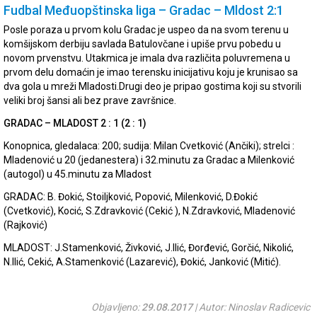
Fudbal Međuopštinska liga – Gradac – Mldost 2:1
Posle poraza u prvom kolu Gradac je uspeo da na svom terenu u
komšijskom derbiju savlada Batulovčane i upiše prvu pobedu u
novom prvenstvu. Utakmica je imala dva različita poluvremena u
prvom delu domaćin je imao terensku inicijativu koju je krunisao sa
dva gola u mreži Mladosti.Drugi deo je pripao gostima koji su stvorili
veliki broj šansi ali bez prave završnice.
GRADAC – MLADOST 2 : 1 (2 : 1)
Konopnica, gledalaca: 200; sudija: Milan Cvetković (Ančiki); strelci :
Mladenović u 20 (jedanestera) i 32.minutu za Gradac a Milenković
(autogol) u 45.minutu za Mladost
GRADAC: B. Đokić, Stoiljković, Popović, Milenković, D.Đokić
(Cvetković), Kocić, S.Zdravković (Cekić ), N.Zdravković, Mladenović
(Rajković)
MLADOST: J.Stamenković, Živković, J.Ilić, Đorđević, Gorčić, Nikolić,
N.Ilić, Cekić, A.Stamenković (Lazarević), Đokić, Janković (Mitić).
Objavljeno:
29.08.2017
| Autor: Ninoslav Radicevic