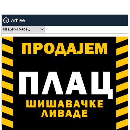
Arhive
Arhive