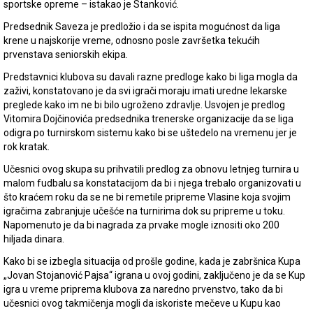
sportske opreme – istakao je Stanković.
Predsednik Saveza je predložio i da se ispita mogućnost da liga
krene u najskorije vreme, odnosno posle završetka tekućih
prvenstava seniorskih ekipa.
Predstavnici klubova su davali razne predloge kako bi liga mogla da
zaživi, konstatovano je da svi igrači moraju imati uredne lekarske
preglede kako im ne bi bilo ugroženo zdravlje. Usvojen je predlog
Vitomira Dojčinovića predsednika trenerske organizacije da se liga
odigra po turnirskom sistemu kako bi se uštedelo na vremenu jer je
rok kratak.
Učesnici ovog skupa su prihvatili predlog za obnovu letnjeg turnira u
malom fudbalu sa konstatacijom da bi i njega trebalo organizovati u
što kraćem roku da se ne bi remetile pripreme Vlasine koja svojim
igračima zabranjuje učešće na turnirima dok su pripreme u toku.
Napomenuto je da bi nagrada za prvake mogle iznositi oko 200
hiljada dinara.
Kako bi se izbegla situacija od prošle godine, kada je zabršnica Kupa
„Jovan Stojanović Pajsa“ igrana u ovoj godini, zaključeno je da se Kup
igra u vreme priprema klubova za naredno prvenstvo, tako da bi
učesnici ovog takmičenja mogli da iskoriste mečeve u Kupu kao