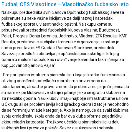
Fudbal, OFS Vlasotince – Vlasotinačko fudbalsko leto
Na skupu predsednika svih članova Opštinskog fudbalskog saveza
pokrenute su neke važne inicijative za dalji razvoj i napredak
fudbalskog sporta u vlasotinačkoj opštini. Na skupu kome su
prisustvovali predsednici fudbalskih klubova Vlasina, Budućnost,
Polet, Progres, Donja Lomnica, Jedinstvo, Mladost, ŽFK Rosulja i KMF
Rosulja, predstavnici sudijske i trenerske organizacije, izostao je
samo predstavnik FS Gradac. Radovan Stanković, predsednik
Saveza je predložio obnavljanje opštinske pionirske lige i letnjeg
turnira u malom fudbalu kao i utvrđivanje kalendara takmičenja za
Kup „Jovan Stojanović Pajsa“.
-Pre par godina imali smo pionirsku ligu koja je kratko funkcionisala
ali zbog određenih poteškoća morali smo privremeno da
odustanemo, ali sad je pravo vreme da je obnovimo jer je činjenica da
su nam ekipe klubova sve starije i pitanje je ko će igrati u klubovima
za nekoliko godina. Naši klubovi imaju najbolje infrastrukturne uslove
u Okrugu ali se problem javlja kod igračkog kadra i zato je neophodno
da se formiraju mlađe kategorije. Ako je nemoguće da svaki klub ima
svoju omladinsku školu onda da bar dva kluba oforme zajedničku
ekipu mlađih kategorija. Troškove učešća u pionirskohj ligi u delu
službenih lica i prevoza pokriće Savez a sukcesivno i nabavku