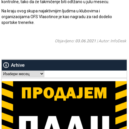
kontrolne, tako da će takmičenje biti odtžano u julu mesecu.
Na kraju ovog skupa najaktivnijim ljudima u klubovima i
organizacijama OFS Vlasotince je kao nagradu za rad dodelio
sportske trenerke.
Objavljeno:
03.06.2021
| Autor: InfoDesk
Arhive
Arhive