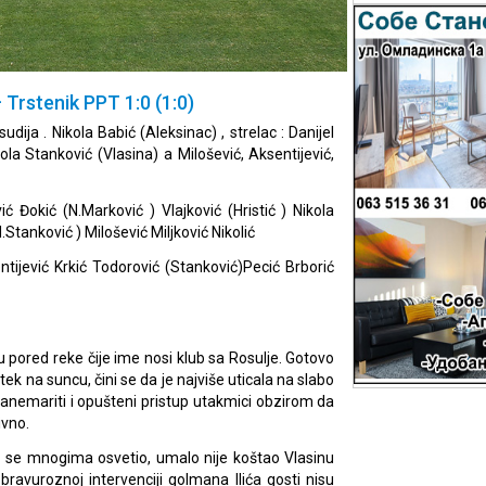
– Trstenik PPT 1:0 (1:0)
sudija . Nikola Babić (Aleksinac) , strelac : Danijel
la Stanković (Vlasina) a Milošević, Aksentijević,
vić Đokić (N.Marković ) Vlajković (Hristić ) Nikola
.Stanković ) Milošević Miljković Nikolić
ntijević Krkić Todorović (Stanković)Pecić Brborić
ju pored reke čije ime nosi klub sa Rosulje. Gotovo
ek na suncu, čini se da je najviše uticala na slabo
zanemariti i opušteni pristup utakmici obzirom da
ivno.
i se mnogima osvetio, umalo nije koštao Vlasinu
ravuroznoj intervenciji golmana Ilića gosti nisu