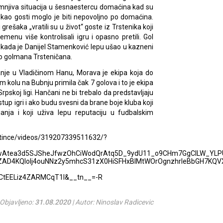
umnjiva situacija u šesnaestercu domaćina kad su
io kao gosti moglo je biti nepovoljno po domaćina.
 grešaka „vratili su u život“ goste iz Trstenika koji
menu više kontrolisali igru i opasno pretili. Gol
u kada je Danijel Stamenković lepu ušao u kazneni
ao golmana Trsteničana.
anje u Vladičinom Hanu, Morava je ekipa koja do
om kolu na Bubnju primila čak 7 golova i to je ekipa
rpskoj ligi. Hančani ne bi trebalo da predstavljaju
up igri i ako budu svesni da brane boje kluba koji
nja i koji uživa lepu reputaciju u fudbalskim
otince/videos/319207339511632/?
ywAtea3d5SJSheJfwzOhCiWodQrAtq5D_9ydU11_o9CHm7GgClLW_YLP
AD4KQlolj4ouNNz2y5mhcS31zX0HiSFHxBlMtWOrOgnzhrIeBbGH7KQVX
tEELiz4ZARMCqT1I&__tn__=-R
Objavljeno:
31.08.2020
| Autor: Ninoslav Radicevic