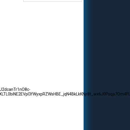
U2dcanTr1nO8c-
LTL0biNE2EVpl3fWyxpRZWsHBE_jqN4BkLkKNjr8t_wx6J0Psqa7Om4FU