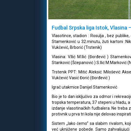
Fudbal Srpska liga Istok, Vlasina 
Vlasotince, stadion : Rosulja , bez publike, 
Stamenković u 32.minutu, žuti kartoni :Niko
Vukčević, Brborić (Trstenik)
Vlasina: V.Ilić M.Ilić (Đorđević ) Stamenko
Stanković (Šćepanović ) S.Ilić M.Marković (N
Trstenik PPT: Mitić Aleksić Milošević Akse
Vukčević Vasić Đorić (Đorđević )
Igrač utakmice Danijel Stamenković
Bio je to dan isključivo za odmor i rekreaci
tropska temperatura, 37 stepeni u hladu, a t
izdanje vlasotinačkih fudbalera. Ne treba 
protivnik u prva tri kola nije delovao inspirat
Sistem „lako ćemo“ sa slabim rivalom, koj
već uknjižene pobede. Samo zahvaljujući b