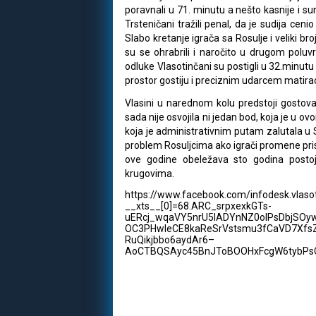
poravnali u 71. minutu a nešto kasnije i s
Trsteničani tražili penal, da je sudija cen
Slabo kretanje igrača sa Rosulje i veliki broj
su se ohrabrili i naročito u drugom poluvre
odluke Vlasotinčani su postigli u 32.minut
prostor gostiju i preciznim udarcem matir
Vlasini u narednom kolu predstoji gostov
sada nije osvojila ni jedan bod, koja je u ov
koja je administrativnim putam zalutala u S
problem Rosuljcima ako igrači promene prist
ove godine obeležava sto godina postoja
krugovima.
https://www.facebook.com/infodesk.vlas
__xts__[0]=68.ARC_srpxexkGTs-
uERcj_wqaVY5nrU5lADYnNZ0oIPsDbjSO
OC3PHwleCE8kaReSrVstsmu3fCaVD7XfsZ
RuQikjbbo6aydAr6–
AoCTBQSAyc45BnJToBOOHxFcgW6tybPsC