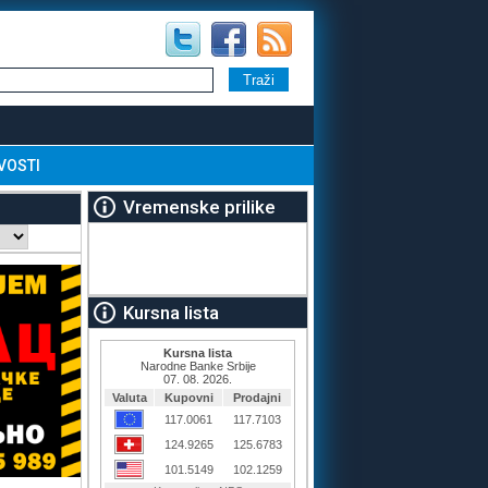
VOSTI
Vremenske prilike
Kursna lista