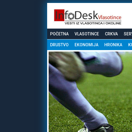
POČETNA
VLASOTINCE
CRKVA
SER
DRUSTVO
EKONOMIJA
HRONIKA
K