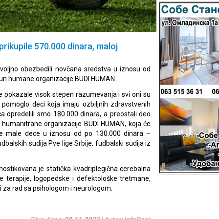
rikupile 570.000 dinara, maloj
ovoljno obezbedili novčana sredstva u iznosu od
račun humane organizacije BUDI HUMAN.
e pokazale visok stepen razumevanja i svi oni su
 pomoglo deci koja imaju ozbiljnih zdravstvenih
a opredelili smo 180.000 dinara, a preostali deo
n humanitrane organizacije BUDI HUMAN, koja će
oje male dece u iznosu od po 130.000 dinara –
skih sudija Pve lige Srbije, fudbalski sudija iz
gnostikovana je statička kvadriplegična cerebalna
e terapije, logopedske i defektološke tretmane,
i za rad sa psihologom i neurologom.