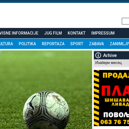
VISNE INFORMACIJE
JUG FILM
KONTAKT
IMPRESSUM
ULTURA
POLITIKA
REPORTAZA
SPORT
ZABAVA
ZANIMLJI
Arhive
Arhive