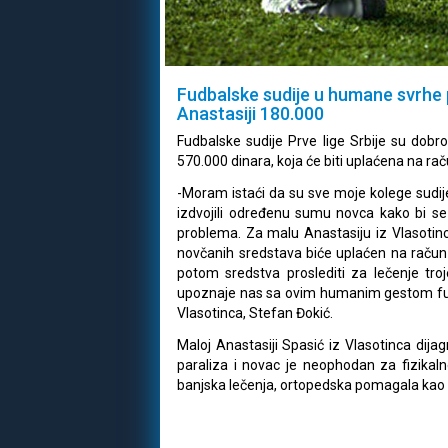
Fudbalske sudije u humane svrhe p
Anastasiji 180.000
Fudbalske sudije Prve lige Srbije su dobr
570.000 dinara, koja će biti uplaćena na 
-Moram istaći da su sve moje kolege sudij
izdvojili određenu sumu novca kako bi se
problema. Za malu Anastasiju iz Vlasotinc
novčanih sredstava biće uplaćen na raču
potom sredstva proslediti za lečenje tr
upoznaje nas sa ovim humanim gestom fudbal
Vlasotinca, Stefan Đokić.
Maloj Anastasiji Spasić iz Vlasotinca dija
paraliza i novac je neophodan za fizikaln
banjska lečenja, ortopedska pomagala kao 