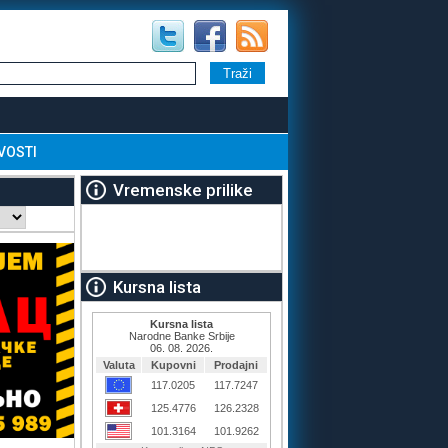
VOSTI
Vremenske prilike
Kursna lista