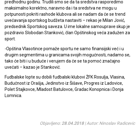
predhodnu godinu. Trudili smo se da ta sredstva rasporedimo
maksimalno korektno, naravno da i ta sredstva ne mogu u
potpunosti pokriti rashode klubova ali se nadam da će se trend
uvećavanja sportskog budžeta nastaviti – rekao je Milan Jović,
predsednik Sportskog saveza. U ime lokalne samouprave skup je
pozdravio Slobodan Stanković, član Opštinskog veća zadužen za
sport.
-Opština Vlasotince pomaže sportu ne samo finansijski već i u
drugim segmentima u granicama svojih mogućnosti, nadamo se,
tako će biti i u buduće i verujem da će se ta pomoć značajno
uvećati – kazao je Stanković.
Fudbalske lopte su dobili fudbalski klubovi ŽFK Rosulja, Vlasina,
Budućnost iz Orašja, Jedinstvo iz Šišave, Progres iz Ladovice,
Polet Stajkovce, Mladost Batulovce, Gradac Konopnica i Donja
Lomnica.
Objavljeno:
28.04.2018
| Autor: Ninoslav Radicevic