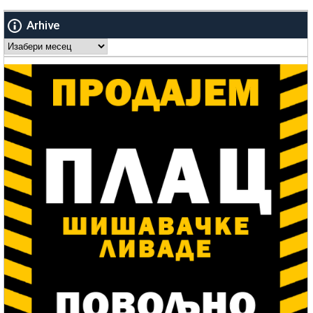
Arhive
Arhive