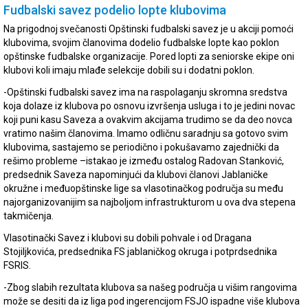
Fudbalski savez podelio lopte klubovima
Na prigodnoj svečanosti Opštinski fudbalski savez je u akciji pomoći
klubovima, svojim članovima dodelio fudbalske lopte kao poklon
opštinske fudbalske organizacije. Pored lopti za seniorske ekipe oni
klubovi koli imaju mlađe selekcije dobili su i dodatni poklon.
-Opštinski fudbalski savez ima na raspolaganju skromna sredstva
koja dolaze iz klubova po osnovu izvršenja usluga i to je jedini novac
koji puni kasu Saveza a ovakvim akcijama trudimo se da deo novca
vratimo našim članovima. Imamo odličnu saradnju sa gotovo svim
klubovima, sastajemo se periodično i pokušavamo zajednički da
rešimo probleme –istakao je između ostalog Radovan Stanković,
predsednik Saveza napominjući da klubovi članovi Jablaničke
okružne i međuopštinske lige sa vlasotinačkog područja su među
najorganizovanijim sa najboljom infrastrukturom u ova dva stepena
takmičenja.
Vlasotinački Savez i klubovi su dobili pohvale i od Dragana
Stojiljkovića, predsednika FS jablaničkog okruga i potprdsednika
FSRIS.
-Zbog slabih rezultata klubova sa našeg područja u višim rangovima
može se desiti da iz liga pod ingerencijom FSJO ispadne više klubova