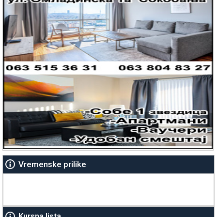
Vremenske prilike
Kursna lista