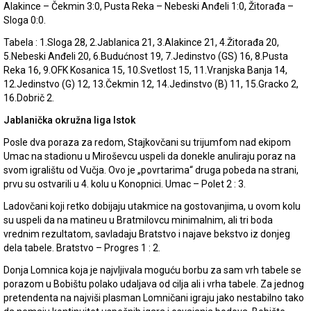
Alakince – Čekmin 3:0, Pusta Reka – Nebeski Anđeli 1:0, Žitorađa –
Sloga 0:0.
Tabela : 1.Sloga 28, 2.Jablanica 21, 3.Alakince 21, 4.Žitorađa 20,
5.Nebeski Anđeli 20, 6.Budućnost 19, 7.Jedinstvo (GS) 16, 8.Pusta
Reka 16, 9.OFK Kosanica 15, 10.Svetlost 15, 11.Vranjska Banja 14,
12.Jedinstvo (G) 12, 13.Čekmin 12, 14.Jedinstvo (B) 11, 15.Gracko 2,
16.Dobrič 2.
Jablanička okružna liga Istok
Posle dva poraza za redom, Stajkovčani su trijumfom nad ekipom
Umac na stadionu u Miroševcu uspeli da donekle anuliraju poraz na
svom igralištu od Vučja. Ovo je „povrtarima“ druga pobeda na strani,
prvu su ostvarili u 4. kolu u Konopnici. Umac – Polet 2 : 3.
Ladovčani koji retko dobijaju utakmice na gostovanjima, u ovom kolu
su uspeli da na matineu u Bratmilovcu minimalnim, ali tri boda
vrednim rezultatom, savladaju Bratstvo i najave bekstvo iz donjeg
dela tabele. Bratstvo – Progres 1 : 2.
Donja Lomnica koja je najvljivala moguću borbu za sam vrh tabele se
porazom u Bobištu polako udaljava od cilja ali i vrha tabele. Za jednog
pretendenta na najviši plasman Lomničani igraju jako nestabilno tako