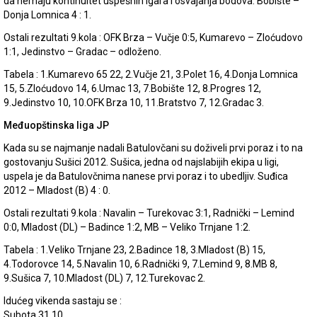
da nemaju kontinuitet uspešnih igara i osvajanja bodova. Bobište –
Donja Lomnica 4 : 1.
Ostali rezultati 9.kola : OFK Brza – Vučje 0:5, Kumarevo – Zloćudovo
1:1, Jedinstvo – Gradac – odloženo.
Tabela : 1.Kumarevo 65 22, 2.Vučje 21, 3.Polet 16, 4.Donja Lomnica
15, 5.Zloćudovo 14, 6.Umac 13, 7.Bobište 12, 8.Progres 12,
9.Jedinstvo 10, 10.OFK Brza 10, 11.Bratstvo 7, 12.Gradac 3.
Međuopštinska liga JP
Kada su se najmanje nadali Batulovčani su doživeli prvi poraz i to na
gostovanju Sušici 2012. Sušica, jedna od najslabijih ekipa u ligi,
uspela je da Batulovčnima nanese prvi poraz i to ubedljiv. Suđica
2012 – Mladost (B) 4 : 0.
Ostali rezultati 9.kola : Navalin – Turekovac 3:1, Radnički – Lemind
0:0, Mladost (DL) – Badince 1:2, MB – Veliko Trnjane 1:2.
Tabela : 1.Veliko Trnjane 23, 2.Badince 18, 3.Mladost (B) 15,
4.Todorovce 14, 5.Navalin 10, 6.Radnički 9, 7.Lemind 9, 8.MB 8,
9.Sušica 7, 10.Mladost (DL) 7, 12.Turekovac 2.
Idućeg vikenda sastaju se :
Subota 31.10.