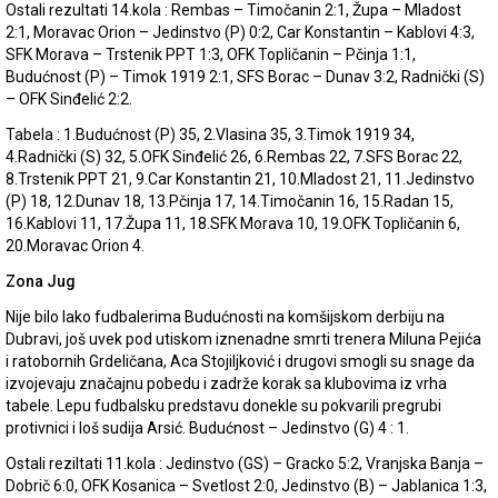
Ostali rezultati 14.kola : Rembas – Timočanin 2:1, Župa – Mladost
2:1, Moravac Orion – Jedinstvo (P) 0:2, Car Konstantin – Kablovi 4:3,
SFK Morava – Trstenik PPT 1:3, OFK Topličanin – Pčinja 1:1,
Budućnost (P) – Timok 1919 2:1, SFS Borac – Dunav 3:2, Radnički (S)
– OFK Sinđelić 2:2.
Tabela : 1.Budućnost (P) 35, 2.Vlasina 35, 3.Timok 1919 34,
4.Radnički (S) 32, 5.OFK Sinđelić 26, 6.Rembas 22, 7.SFS Borac 22,
8.Trstenik PPT 21, 9.Car Konstantin 21, 10.Mladost 21, 11.Jedinstvo
(P) 18, 12.Dunav 18, 13.Pčinja 17, 14.Timočanin 16, 15.Radan 15,
16.Kablovi 11, 17.Župa 11, 18.SFK Morava 10, 19.OFK Topličanin 6,
20.Moravac Orion 4.
Zona Jug
Nije bilo lako fudbalerima Budućnosti na komšijskom derbiju na
Dubravi, još uvek pod utiskom iznenadne smrti trenera Miluna Pejića
i ratobornih Grdeličana, Aca Stojiljković i drugovi smogli su snage da
izvojevaju značajnu pobedu i zadrže korak sa klubovima iz vrha
tabele. Lepu fudbalsku predstavu donekle su pokvarili pregrubi
protivnici i loš sudija Arsić. Budućnost – Jedinstvo (G) 4 : 1.
Ostali reziltati 11.kola : Jedinstvo (GS) – Gracko 5:2, Vranjska Banja –
Dobrič 6:0, OFK Kosanica – Svetlost 2:0, Jedinstvo (B) – Jablanica 1:3,