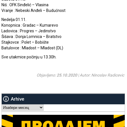
Niš : OFK Sinđelić – Vlasina
Vranje : Nebeski Anđeli – Budućnost
Nedelja 01.11.
Konopnica : Gradac – Kumarevo
Ladovica : Progres – Jedinstvo
Šišava : Donja Lomnica – Bratstvo
Stajkovce : Polet – Bobište
Batulovce : Mladost – Mladost (DL)
Sve utakmice počinju u 13.30h.
Objavljeno:
25.10.2020
| Autor: Ninoslav Radicevic
Arhive
Arhive