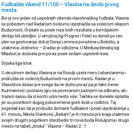
Fudbalski vikend 11/100 – Vlasina na deobi prvog
mesta
Bio je ovo jedan od uspešnijih vikenda vlasotinačkog fudbala, Vlasina
se pobedom nad Radanom bodovno izjednačila sa vodećom ekipom
Budućnosti, Orašani su posle niza loših rezultata u komšijskom
derbiju bili ubedljivi. U okružnoj ligi Progres i Polet su doneli po ceo
plen sa gostovanja, dok je Donja Lomnica poražena u Bobištu, a
utakmica Jedinstvo – Gradac je odložena. U Međuopštinskoj ligi
Mladost je doživela prvi poraz posle sedam uspešnih kola.
Srpska liga Istok
U okružnom derbiju Vlasina je na Rosulji uzela meru Lebančanima i
pridružila se vodećoj Budućnosti na prvom mestu. Radan je u
Vlasotince došao pre svega da ne doživi poraz pa je tako trener
Kuzmanović i postavio igru sa povećanom pažnjom na odbranu, ali i
tražeći šansu da iz kontri učini nešto više. Taktika se donekle isplatila
jer su početkom dugog poluvremena gosti došli u vođstvo. Taj
pogodak kao da je probudio domaće fudbalere i posle izjednačenja u
61. minutu, Nikola Stanković „Bekam“ je tri minuta pre kraja utakmice
svojim drugim pogotkom obezbedio tri nova boda Rosuljcima i drugo
mesto na tabeli „Istoka“. Vlasina – Radan 2 : 1.