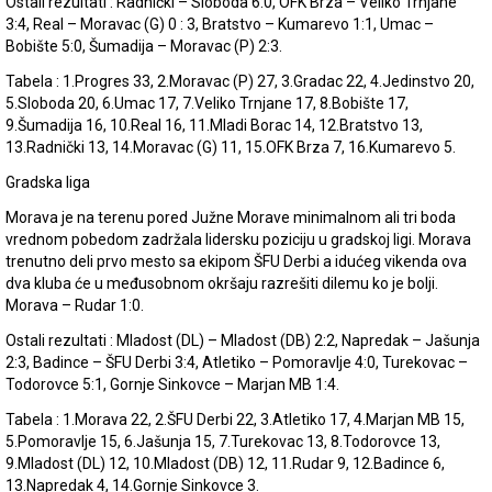
Ostali rezultati : Radnički – Sloboda 6:0, OFK Brza – Veliko Trnjane
3:4, Real – Moravac (G) 0 : 3, Bratstvo – Kumarevo 1:1, Umac –
Bobište 5:0, Šumadija – Moravac (P) 2:3.
Tabela : 1.Progres 33, 2.Moravac (P) 27, 3.Gradac 22, 4.Jedinstvo 20,
5.Sloboda 20, 6.Umac 17, 7.Veliko Trnjane 17, 8.Bobište 17,
9.Šumadija 16, 10.Real 16, 11.Mladi Borac 14, 12.Bratstvo 13,
13.Radnički 13, 14.Moravac (G) 11, 15.OFK Brza 7, 16.Kumarevo 5.
Gradska liga
Morava je na terenu pored Južne Morave minimalnom ali tri boda
vrednom pobedom zadržala lidersku poziciju u gradskoj ligi. Morava
trenutno deli prvo mesto sa ekipom ŠFU Derbi a idućeg vikenda ova
dva kluba će u međusobnom okršaju razrešiti dilemu ko je bolji.
Morava – Rudar 1:0.
Ostali rezultati : Mladost (DL) – Mladost (DB) 2:2, Napredak – Jašunja
2:3, Badince – ŠFU Derbi 3:4, Atletiko – Pomoravlje 4:0, Turekovac –
Todorovce 5:1, Gornje Sinkovce – Marjan MB 1:4.
Tabela : 1.Morava 22, 2.ŠFU Derbi 22, 3.Atletiko 17, 4.Marjan MB 15,
5.Pomoravlje 15, 6.Jašunja 15, 7.Turekovac 13, 8.Todorovce 13,
9.Mladost (DL) 12, 10.Mladost (DB) 12, 11.Rudar 9, 12.Badince 6,
13.Napredak 4, 14.Gornje Sinkovce 3.