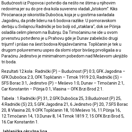
Budućnosti iz Popovca i potvrdio da nešto ne štima u njihovim
redovima jer su do pre dva kola suvereno vladali „Istokom“. Kiks
Piroćanaca je iskoristila Dubočica, koja je u gostima savladala
Jagodinu, da priđe lideru na 6 bodova razlike. U pomoravskom
derbiju u Svilajncu Radnički je bio bolji od „staklara“, dok se Pčinja
osladila celim plenom na Bubnju. Da Timočaninu ne ide u ovom
prvenstvu potvrđeno je u Prahovu gde je Dunav zabeležio drugi
trijumf i prišao na šest bodova Knjaževčanima. Topličanin je tek u
drugom poluvremenu uspeo da slomi otpor bivšeg prvoligaša a u
Paraćinu Jedinstvo je minimalnom pobedom nad Meševom uknjižilo
tri boda.
Rezultati 12.kola : Radnički (P) – Budućnost (P) 0:3, GFK Jagodina –
GFK Dubočica 2:3, OFK Topličanin – Timok 1919 2:0, Radnički (S) –
SFS Borac 3:1, Jedinstvo (P) – Meševo 1:0, Dunav – Timočanin 2:1,
Car Konstantin – Pčinja 0:1, Vlasina – OFK Brzi Brod 2:1.
Tabela : 1.Radnički (P) 31, 2.GFK Dubočica 25, 3.Budućnost (P) 25,
4.Radnički (S) 23, 5.GFK Jagodina 21, 6.Jedinstvo (P) 20, 7.SFS Borac
20, 8.Vlasina 20, 9.OFK Topličanin 18, 10.Meševo 16, 11.Pčinja 16,
12.Timočanin 14, 13.Dunav 8, 14.Timok 1819 7, 15.OFK Brzi Brod 5,
16.Car Konstantin 1.
Jablanička okružna liga