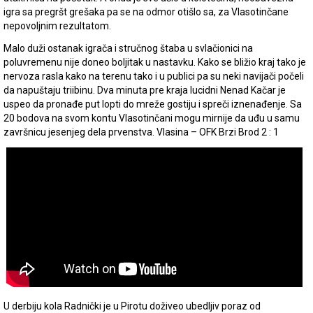
igra sa pregršt grešaka pa se na odmor otišlo sa, za Vlasotinčane
nepovoljnim rezultatom.
Malo duži ostanak igrača i stručnog štaba u svlačionici na
poluvremenu nije doneo boljitak u nastavku. Kako se bližio kraj tako je
nervoza rasla kako na terenu tako i u publici pa su neki navijači počeli
da napuštaju triibinu. Dva minuta pre kraja lucidni Nenad Kačar je
uspeo da pronađe put lopti do mreže gostiju i spreči iznenađenje. Sa
20 bodova na svom kontu Vlasotinčani mogu mirnije da uđu u samu
završnicu jesenjeg dela prvenstva. Vlasina – OFK Brzi Brod 2 : 1
U derbiju kola Radnički je u Pirotu doživeo ubedljiv poraz od