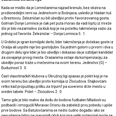
Kada se mislilo da je Lomničanima najzad krenulo, bez obzira na
prošlonedeljni remi sa Jedinstvom iz Bošnjaca, usledio je hladan tuš
u Brestovcu. Železničari su bili ubedljivi protiv favorizovanog gosta.
Golman Donje Lomnice je čak pet puta morao da vadi loptu iz mreže
što je bilo nezamislivo za klub koji je na početku takmičenja važio za
jednog od favorita. Železničar – Donja Lomnica 5 : 1.
U Grdelici je igran komšijski derbi, lider takmičenja je dočekao goste iz
Orašja ali uopšte nije bio gostoljubiv. Sa jednim golom u prvom i dva u
drugom delu igre lider je bio ubedljiv i dokazao da je ozbiljan kandidat
za osvajanje prvog mesta. Orašanima ostaje da kompenzaciju za
ubedljiv poraz traže u mečevima na svom terenu. Jedinstvo (G) –
Budućnost 3 : 0.
Čast vlasotinačkih klubova u Okružnoj ligi spasao je polet koji je na
svom terenu bio ubedljiv protiv komšija iz Zloćudova. Stajkovčani
retko kad propuštaju priliku za trijumf pa suvereno drže mesto u
sredini tabele. Polet – Zloćudovo 2 : 0
Tamo gde je bilo realno da dođu do bodova fudbaleri Mladosti su
podbacili i omogućili Moravac Orionu da zabeleži prvu pobedu i upiše
prve bodove. Sa Batulovčanima se nešto čudno događa i ako se
nesuglasice hitno ne prevaziđu klub koji ima veliki potencijal može se