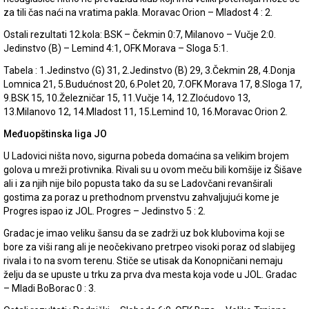
za tili čas naći na vratima pakla. Moravac Orion – Mladost 4 : 2.
Ostali rezultati 12.kola: BSK – Čekmin 0:7, Milanovo – Vučje 2:0.
Jedinstvo (B) – Lemind 4:1, OFK Morava – Sloga 5:1.
Tabela : 1.Jedinstvo (G) 31, 2.Jedinstvo (B) 29, 3.Čekmin 28, 4.Donja
Lomnica 21, 5.Budućnost 20, 6.Polet 20, 7.OFK Morava 17, 8.Sloga 17,
9.BSK 15, 10.Železničar 15, 11.Vučje 14, 12.Zloćudovo 13,
13.Milanovo 12, 14.Mladost 11, 15.Lemind 10, 16.Moravac Orion 2.
Međuopštinska liga JO
U Ladovici ništa novo, sigurna pobeda domaćina sa velikim brojem
golova u mreži protivnika. Rivali su u ovom meču bili komšije iz Šišave
ali i za njih nije bilo popusta tako da su se Ladovčani revanširali
gostima za poraz u prethodnom prvenstvu zahvaljujući kome je
Progres ispao iz JOL. Progres – Jedinstvo 5 : 2.
Gradac je imao veliku šansu da se zadrži uz bok klubovima koji se
bore za viši rang ali je neočekivano pretrpeo visoki poraz od slabijeg
rivala i to na svom terenu. Stiče se utisak da Konopničani nemaju
želju da se upuste u trku za prva dva mesta koja vode u JOL. Gradac
– Mladi BoBorac 0 : 3.