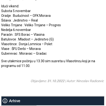
Idući vikend:
Subota 5.novembar
Orašje : Budućnost – OFK Morava
Šišava : Jedinstvo – Real
Veliko Trnjane : Veliko Trnjane – Progres
Nedelja 6.novembar
Paraćin : SFS Borac – Vlasina
Batulovce : Mladost – Jedinstvo (G)
Vlasotince : Donja Lomnica – Polet
Vlase : ŠFU Derbi – Morava
Guberevac : Moravac – Gradac
Sve utakmice počinju u 13.30 sim susreta u Vlasotincu koji je na
programu od 11.00.
Objavljeno:
31.10.2022
| Autor: Ninoslav Radicevic
Arhive