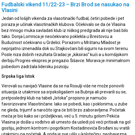
Fudbalski vikend 11/22-23 – Brzi Brod se nasukao na
Vlasini
Jedan od lošijih vikenda za vlasotinački fudbal, četiri pobede i pet
poraza je učinak vlasotinačkih klubova. Očekivalo se da će Vlasina
bez mnogo muka savladati klub iz niškog predgrađa ali nije baš bilo
tako. Donja Lomnica je neočekivano poklekla u Brestovcu a
Budućnost očekivano u Grdelici. Porazom u Mrštanu Mladost je
neprijatno iznenadila dok su Stajkovčani bili sigurni na svom terenu.
Posle niza dobrih rezultata Gradac je „kiksirao“ kući a u komšijskom
derbiju Progres-ekspres je pregazio Šišavce. Morava je minimalnom
pobedom zadržala lidersku poziciju.
Srpska liga Istok
Verovali su navijači Vlasine da se na Rosulji više ne može ponoviti
situacija iz utakmice sa srpskoligašem sa Bubnja ali prevarili su se,
pretposlednji klub na tabeli „Istoka“ propisno je namučio
favorizovane Vlasotinčane. Iako se pobedi, kao i poklonima, u zube
ne gleda, trijumf a naročito igra će biti brzo zaboravljena. Početak
meča je bio kako se i priželjkivao, već u 5. minutu golom Pekića
Vlasina je došla u vođstvo ali umesto da usledi još veći pritisak na gol
gostiju, jednom kontrom i pogotkom Kostadinovića Brođani su vratili
utakmicu na početak. A onda je sve ušlo u kolotečinu, neobavezna