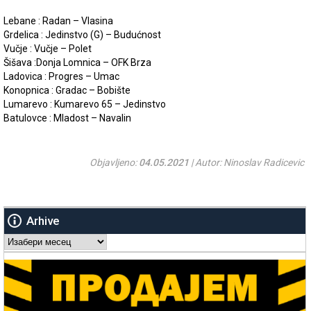
Lebane : Radan – Vlasina
Grdelica : Jedinstvo (G) – Budućnost
Vučje : Vučje – Polet
Šišava :Donja Lomnica – OFK Brza
Ladovica : Progres – Umac
Konopnica : Gradac – Bobište
Lumarevo : Kumarevo 65 – Jedinstvo
Batulovce : Mladost – Navalin
Objavljeno:
04.05.2021
| Autor: Ninoslav Radicevic
Arhive
Arhive