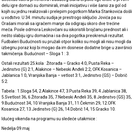
delu igre domaći su dominirali, imali inicijativu i više šansi za gol od
kojih su jednu realizovali i prelepim pogotkom Marka Stankovića došli
u vođstvo. U 34. minutu sudija je prestrogo isključio Jovića pa su
Orašani morali sa igračem manje da odigraju skoro dve trećine
meča. Posle odmora Leskovčani su iskoristili brojčanu prednost ali i
nešto slabiju igru domaćina i sa dva pogotka preokrenuli rezultat.
Fudbaleri Budućnosti su pružali otpor koliko su mogli ali nisu mogli da
izbegnu poraz koji bi mogao da im dosnese dodatne brige u završnici
takmičenja. Budućnost – Sloga 1 : 3.
Ostali rezultati 25.kola : Žitorađa – Gracko 4:0, Pusta Reka –
Jedinstvo (G) 2:1, Alakince – Nebeski Anđeli 2:2, OFK Kosanica –
Jablanica 1:0, Vranjska Banja – vetlost 3:1, Jedinstvo (GS) – Dobrič
5:2.
Tabela : 1.Sloga 54, 2.Alakince 47, 3.Pusta Reka 39, 4.Jablanica 38,
5.Svetlost 36, 6.Žitorađa 35, 7.Nebeski Anđeli 35, 8.Jedinstvo (GS) 35,
9.Budućnost 34, 10.Vranjska Banja 31, 11.Čekmin 29, 12.OFK
Kosanica 27, 13.Jedinstvo (G) 26, 14.Dobrič 14, 15.Gracko 10.
Idućeg vikenda na programu su sledeće utakmice :
Nedelja 09.maj