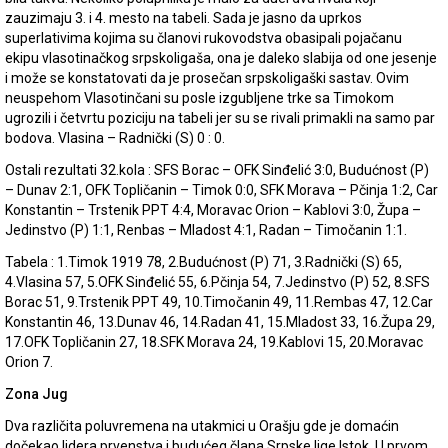
zauzimaju 3. i 4. mesto na tabeli. Sada je jasno da uprkos
superlativima kojima su članovi rukovodstva obasipali pojačanu
ekipu vlasotinačkog srpskoligaša, ona je daleko slabija od one jesenje
i može se konstatovati da je prosečan srpskoligaški sastav. Ovim
neuspehom Vlasotinčani su posle izgubljene trke sa Timokom
ugrozili i četvrtu poziciju na tabeli jer su se rivali primakli na samo par
bodova. Vlasina – Radnički (S) 0 : 0.
Ostali rezultati 32.kola : SFS Borac – OFK Sinđelić 3:0, Budućnost (P)
– Dunav 2:1, OFK Topličanin – Timok 0:0, SFK Morava – Pčinja 1:2, Car
Konstantin – Trstenik PPT 4:4, Moravac Orion – Kablovi 3:0, Župa –
Jedinstvo (P) 1:1, Renbas – Mladost 4:1, Radan – Timočanin 1:1.
Tabela : 1.Timok 1919 78, 2.Budućnost (P) 71, 3.Radnički (S) 65,
4.Vlasina 57, 5.OFK Sinđelić 55, 6.Pčinja 54, 7.Jedinstvo (P) 52, 8.SFS
Borac 51, 9.Trstenik PPT 49, 10.Timočanin 49, 11.Rembas 47, 12.Car
Konstantin 46, 13.Dunav 46, 14.Radan 41, 15.Mladost 33, 16.Župa 29,
17.OFK Topličanin 27, 18.SFK Morava 24, 19.Kablovi 15, 20.Moravac
Orion 7.
Zona Jug
Dva različita poluvremena na utakmici u Orašju gde je domaćin
dočekao lidera prvenstva i budućeg člana Srpske lige Istok. U prvom