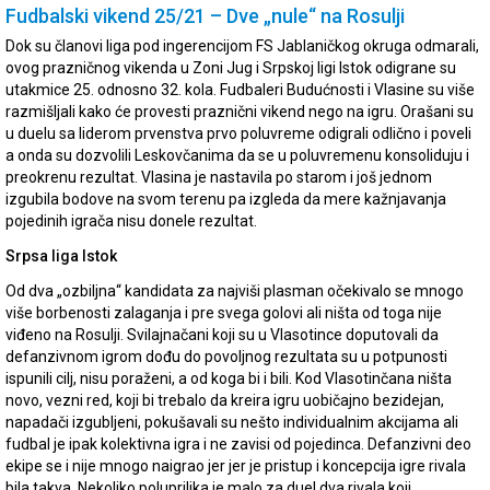
Fudbalski vikend 25/21 – Dve „nule“ na Rosulji
Dok su članovi liga pod ingerencijom FS Jablaničkog okruga odmarali,
ovog prazničnog vikenda u Zoni Jug i Srpskoj ligi Istok odigrane su
utakmice 25. odnosno 32. kola. Fudbaleri Budućnosti i Vlasine su više
razmišljali kako će provesti praznični vikend nego na igru. Orašani su
u duelu sa liderom prvenstva prvo poluvreme odigrali odlično i poveli
a onda su dozvolili Leskovčanima da se u poluvremenu konsoliduju i
preokrenu rezultat. Vlasina je nastavila po starom i još jednom
izgubila bodove na svom terenu pa izgleda da mere kažnjavanja
pojedinih igrača nisu donele rezultat.
Srpsa liga Istok
Od dva „ozbiljna“ kandidata za najviši plasman očekivalo se mnogo
više borbenosti zalaganja i pre svega golovi ali ništa od toga nije
viđeno na Rosulji. Svilajnačani koji su u Vlasotince doputovali da
defanzivnom igrom dođu do povoljnog rezultata su u potpunosti
ispunili cilj, nisu poraženi, a od koga bi i bili. Kod Vlasotinčana ništa
novo, vezni red, koji bi trebalo da kreira igru uobičajno bezidejan,
napadači izgubljeni, pokušavali su nešto individualnim akcijama ali
fudbal je ipak kolektivna igra i ne zavisi od pojedinca. Defanzivni deo
ekipe se i nije mnogo naigrao jer jer je pristup i koncepcija igre rivala
bila takva. Nekoliko poluprilika je malo za duel dva rivala koji