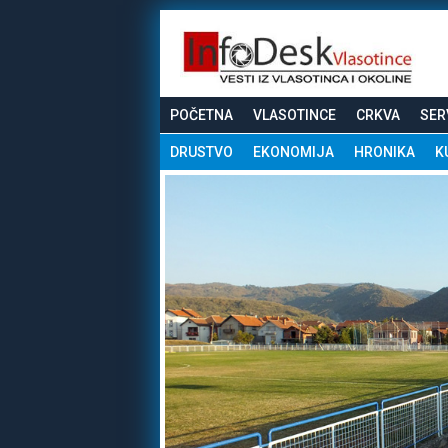
POČETNA
VLASOTINCE
CRKVA
SER
DRUSTVO
EKONOMIJA
HRONIKA
K