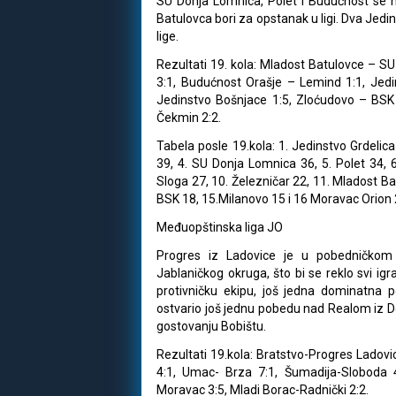
SU Donja Lomnica, Polet i Budućnost se n
Batulovca bori za opstanak u ligi. Dva Jedi
lige.
Rezultati 19. kola: Mladost Batulovce – SU
3:1, Budućnost Orašje – Lemind 1:1, Jedi
Jedinstvo Bošnjace 1:5, Zloćudovo – BSK 
Čekmin 2:2.
Tabela posle 19.kola: 1. Jedinstvo Grdelic
39, 4. SU Donja Lomnica 36, 5. Polet 34, 6
Sloga 27, 10. Železničar 22, 11. Mladost B
BSK 18, 15.Milanovo 15 i 16 Moravac Orion 
Međuopštinska liga JO
Progres iz Ladovice je u pobedničkom
Jablaničkog okruga, što bi se reklo svi ig
protivničku ekipu, još jedna dominatna 
ostvario još jednu pobedu nad Realom iz Don
gostovanju Bobištu.
Rezultati 19.kola: Bratstvo-Progres Ladovi
4:1, Umac- Brza 7:1, Šumadija-Sloboda 
Moravac 3:5, Mladi Borac-Radnički 2:2.