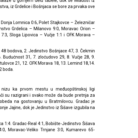
alaze u gornjem delu tabele, dok se Mladost iz
nstva, iz Grdelice i Bošnjaca se bore za prvaka ove
 Donja Lomnica 0:6, Polet Stajkovce – Železničar
nstvo Grdelica – Milanovo 9:0, Moravac Orion –
7:3, Sloga Lipovica – Vučje 1:1 i OFK Morava –
a 48 bodova, 2. Jedinstvo Bošnjace 47, 3. Čekmin
. Budućnost 31, 7. zloćudovo 29, 8. Vučje 28, 9.
atulovce 21, 12. OFK Morava 18, 13. Lemind 18,14.
2 boda.
 nizu ka prvom mestu u međuopštinskoj ligi
rači su razigrani i svako može da bude pretnja za
pobeda na gostovanju u Bratmilovcu. Gradac je
je Jajine, dok je Jedinstvo iz Šišave izgubila na
ca 1:4. Gradac-Real 4:1, Bobište-Jedinstvo Šišava
4:0, Moravac-Veliko Trnjane 3:0, Kumarevo 65-