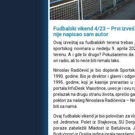
Fudbalski vikend 4/23 – Prvi izveš
nije napisao sam autor
Ovaj izveštaj sa fudbalskih terena trebao j
sportskog novinara u nedelju 9. aprila 
terenu. A i gde bi drugo? Pokušaćemo da
on radio, ali to neće biti nimalo lako.
Ninoslav Radičević je bio dopisnik Sports
1990. godine. Bio je direktor i glavni i od
1995. godine, koji je kasnije prerastao u B
portala InfoDesk Vlasotince, uveo je i ovu r
prelazak na drugu stranu života, sprečio ga
poklon za našeg Ninoslava Radičevića – Nin
biti sa nama.
Ovaj fudbalski vikend je bio polovičan za v
od Jedinstva. Polet iz Stajkovca, SU Donj
poraze zabeležili Mladost iz Batulovca, 
Budućnost iz Orašja jedina igrala nerešeno