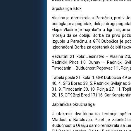
Srpska liga Istok
Vlasina je dominirala u Paraćinu, protiv J
postigla prvi pogodak, dok je drugi pogoda
Ekipa Vlasine je najmlađa u ligi i sigur
moraju da se dobiju. Borba za prvu pozicij
izgubio u Paraćinu, a GFK Dubočica je p
izjednačeni. Borba za opstanak će biti tak
Rezultati 21. kola: Jedinstvo – Vlasina 2:
Radnički Pirot 1:0, Dunav – Radnički Svi
Timočanin – Budućnost Popovac 1:1, Pčinja
Tabela posle 21. kola: 1. GFK Dubočica 49 b
40, 4. SFS Borac 38, 5. Radnićki Svilajnac 
31, 9. Timočanin 30, 10. Pčinja 27, 11. Top
20, 15. OFK Brzi Brod 17 i 16. Car Konstanti
Jablanička okružna liga
U utakmici dva kluba sa teritorije opšti
Mladost u Batulovcu, Polet je zabeleži
Budućnost u Orašju samo remizirala sa Lemi