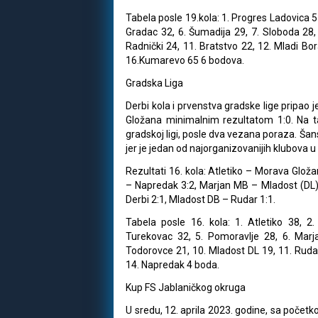
Tabela posle 19.kola: 1. Progres Ladovica 5
Gradac 32, 6. Šumadija 29, 7. Sloboda 28, 
Radnički 24, 11. Bratstvo 22, 12. Mladi Bor
16.Kumarevo 65 6 bodova.
Gradska Liga
Derbi kola i prvenstva gradske lige pripao je
Gložana minimalnim rezultatom 1:0. Na taj
gradskoj ligi, posle dva vezana poraza. Šan
jer je jedan od najorganizovanijih klubova
Rezultati 16. kola: Atletiko – Morava Glož
– Napredak 3:2, Marjan MB – Mladost (DL)
Derbi 2:1, Mladost DB – Rudar 1:1.
Tabela posle 16. kola: 1. Atletiko 38, 
Turekovac 32, 5. Pomoravlje 28, 6. Marj
Todorovce 21, 10. Mladost DL 19, 11. Rudar
14. Napredak 4 boda.
Kup FS Jablaničkog okruga
U sredu, 12. aprila 2023. godine, sa poče