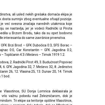
edinstva, ali usled nekih grešaka domaća ekipa je
k dosta sumnjiv zbog eventualne ofsajd pozicije.
no je već svesna značaja narednih utakmica koje
u se nastavlja, jer je vodeći Radnički iz Pirota
obedila u Brzom Brodu, tako da su opet bodovno
ođe interesanta do same završnice prvenstva.
0, OFK Brzi Brod – GFK Dubočica 0:3, SFS Borac –
lajnac 0:0, Car Konstantin – GFK Jagodina 0:2,
 – Topličanin 4:3 i Meševo – Timok 1919 1:2.
odova, 2. Radnički Pirot 49, 3. Budućnost Popovac
34, 6. GFK Jagodina 32, 7. Meševo 32, 8. Jedinstvo
ličanin 26, 12. Vlasina 25, 13. Dunav 20, 14. Timok
n 1 bod.
ne Vlasotince, SU Donja Lomnica deklasirala je
la vrlo važnu pobedu nad Železničarom, dok je
ndom. Tri ekipe sa teritorije opštine Vlasotince,