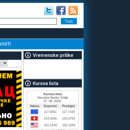
VOSTI
Vremenske prilike
Kursna lista