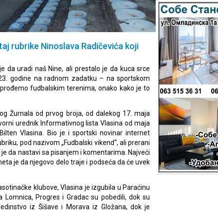
taj rubrike Ninoslava Radičevića koji
e da uradi naš Nine, ali prestalo je da kuca srce
2023. godine na radnom zadatku – na sportskom
 prođemo fudbalskim terenima, onako kako je to
kog Žurnala od prvog broja, od dalekog 17. maja
govorni urednik Informativnog lista Vlasina od maja
ilten Vlasina. Bio je i sportski novinar internet
ubriku, pod nazivom „Fudbalski vikend“, ali prerani
 je da nastavi sa pisanjem i komentarima. Najveći
eta je da njegovo delo traje i podseća da će uvek
lasotinačke klubove, Vlasina je izgubila u Paraćinu
a Lomnica, Progres i Gradac su pobedili, dok su
Jedinstvo iz Šišave i Morava iz Gložana, dok je
.