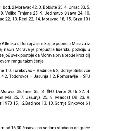
1 bod, 2.Moravac 42, 3. Bobište 35, 4. Umac 33, 5.
8. Veliko Trnjane 25, 9. Jedinstvo Šišava 24, 10.
ac 22, 13. Real 22, 14. Moravac 18, 15. Brza 10 i
 Atletiku u Donjoj Jajini, koji je pobedio Moravu iz
 način Morava je prepustila lidersku poziciju u
se još uvek postoje da Morava prva prođe kroz cilj
 u ovom rangu takmičenja.
ane 1:0, Turekovac – Badince 6:2, Gornje Sinkovce
 4:2, Todorovce – Jašunja 1:2, Pomoravlje – ŠFU
2. Morava Gložane 35, 3. ŠFU Derbi 2016 32, 4.
an MB 25, 7. Jašunja 25, 8, Mladost DB 23, 9.
 1973 15, 12.Badince 13, 13. Gornje Sinkovce 6 i
tkom od 16:30 časova, na sedam stadiona odigraće