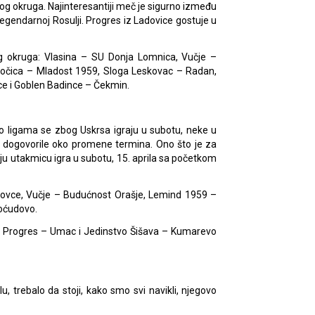
g okruga. Najinteresantiji meč je sigurno između
 legendarnoj Rosulji. Progres iz Ladovice gostuje u
g okruga: Vlasina – SU Donja Lomnica, Vučje –
bočica – Mladost 1959, Sloga Leskovac – Radan,
ce i Goblen Badince – Čekmin.
o ligama se zbog Uskrsa igraju u subotu, neke u
u dogovorile oko promene termina. Ono što je za
ju utakmicu igra u subotu, 15. aprila sa početkom
jkovce, Vučje – Budućnost Orašje, Lemind 1959 –
loćudovo.
, Progres – Umac i Jedinstvo Šišava – Kumarevo
 trebalo da stoji, kako smo svi navikli, njegovo