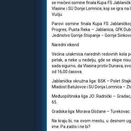
se mečevi osmine finala Kupa FS Jablaničko
Vlasine i SU Donje Lomnice, koji se igra na
Vučju.
Parovi osmine finala Kupa FS Jablaničko
Progres, Pusta Reka – Jablanica, GFK Du
Jedinstvo Gornje Stopanje – Gornje Sinkov
Naredni vikend
Većina utakmica narednih redovnih kola p
petak, a neke u nedelju, gde se ekipe nis
sada sigurno, da Vlasina protiv Dunava, svo
od 16,00 časova.
Jablanička okružna liga: BSK – Polet Sta
Mladost Batulovce i SU Donja Lomnica – Z
Međuopštinska liga JO: Radnički – Gradac
65.
Gradska liga: Morava Gložane – Turekovac.
Na kraju bi, na ovom mestu, u desnom uglu,
ime. Pa zašto i ne bi?