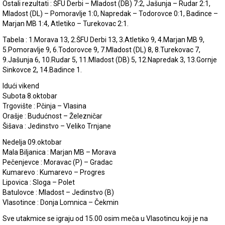
Ostali rezultati : ŠFU Derbi – Mladost (DB) 7:2, Jašunja – Rudar 2:1,
Mladost (DL) – Pomoravlje 1:0, Napredak – Todorovce 0:1, Badince –
Marjan MB 1:4, Atletiko – Turekovac 2:1.
Tabela : 1.Morava 13, 2.ŠFU Derbi 13, 3.Atletiko 9, 4.Marjan MB 9,
5.Pomoravlje 9, 6.Todorovce 9, 7.Mladost (DL) 8, 8.Turekovac 7,
9.Jašunja 6, 10.Rudar 5, 11.Mladost (DB) 5, 12.Napredak 3, 13.Gornje
Sinkovce 2, 14.Badince 1.
Idući vikend
Subota 8.oktobar
Trgovište : Pčinja – Vlasina
Orašje : Budućnost – Železničar
Šišava : Jedinstvo – Veliko Trnjane
Nedelja 09.oktobar
Mala Biljanica : Marjan MB – Morava
Pečenjevce : Moravac (P) – Gradac
Kumarevo : Kumarevo – Progres
Lipovica : Sloga – Polet
Batulovce : Mladost – Jedinstvo (B)
Vlasotince : Donja Lomnica – Čekmin
Sve utakmice se igraju od 15.00 osim meča u Vlasotincu koji je na