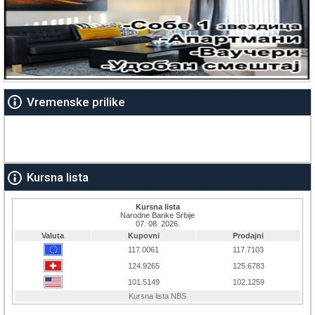
Vremenske prilike
Kursna lista