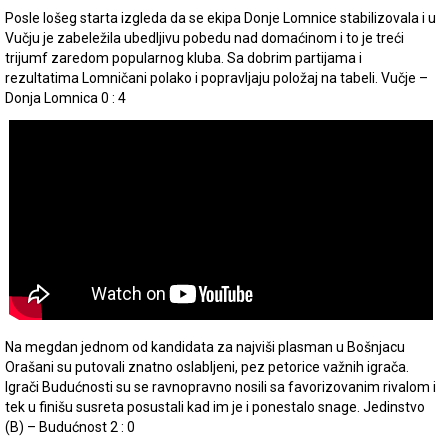
Posle lošeg starta izgleda da se ekipa Donje Lomnice stabilizovala i u
Vučju je zabeležila ubedljivu pobedu nad domaćinom i to je treći
trijumf zaredom popularnog kluba. Sa dobrim partijama i
rezultatima Lomničani polako i popravljaju položaj na tabeli. Vučje –
Donja Lomnica 0 : 4
Na megdan jednom od kandidata za najviši plasman u Bošnjacu
Orašani su putovali znatno oslabljeni, pez petorice važnih igrača.
Igrači Budućnosti su se ravnopravno nosili sa favorizovanim rivalom i
tek u finišu susreta posustali kad im je i ponestalo snage. Jedinstvo
(B) – Budućnost 2 : 0