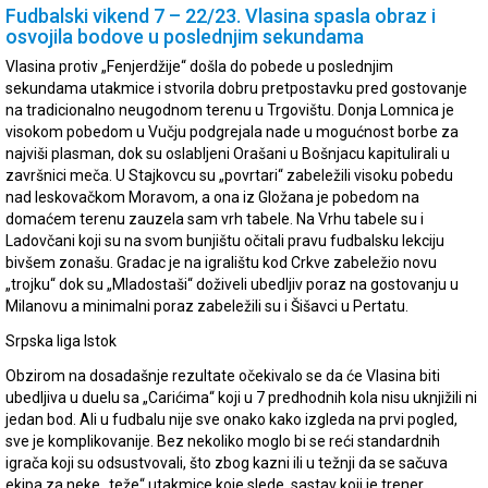
Fudbalski vikend 7 – 22/23. Vlasina spasla obraz i
osvojila bodove u poslednjim sekundama
Vlasina protiv „Fenjerdžije“ došla do pobede u poslednjim
sekundama utakmice i stvorila dobru pretpostavku pred gostovanje
na tradicionalno neugodnom terenu u Trgovištu. Donja Lomnica je
visokom pobedom u Vučju podgrejala nade u mogućnost borbe za
najviši plasman, dok su oslabljeni Orašani u Bošnjacu kapitulirali u
završnici meča. U Stajkovcu su „povrtari“ zabeležili visoku pobedu
nad leskovačkom Moravom, a ona iz Gložana je pobedom na
domaćem terenu zauzela sam vrh tabele. Na Vrhu tabele su i
Ladovčani koji su na svom bunjištu očitali pravu fudbalsku lekciju
bivšem zonašu. Gradac je na igralištu kod Crkve zabeležio novu
„trojku“ dok su „Mladostaši“ doživeli ubedljiv poraz na gostovanju u
Milanovu a minimalni poraz zabeležili su i Šišavci u Pertatu.
Srpska liga Istok
Obzirom na dosadašnje rezultate očekivalo se da će Vlasina biti
ubedljiva u duelu sa „Carićima“ koji u 7 predhodnih kola nisu uknjižili ni
jedan bod. Ali u fudbalu nije sve onako kako izgleda na prvi pogled,
sve je komplikovanije. Bez nekoliko moglo bi se reći standardnih
igrača koji su odsustvovali, što zbog kazni ili u težnji da se sačuva
ekipa za neke „teže“ utakmice koje slede, sastav koji je trener