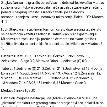
Stajkovčani su na igralištu pored Vlasine dočekali leskovačku Moravu
i boljom igrom tokom većeg dela meča uspeli da zabeleže značajnu
pobedu i osiguraju mesto u sredini tabele, pa sa dobrim
samopouzdanjem ulaze u nastavak takmičenja. Polet – OFK Morava
4 : 1.
I dok Stajkovčani stabilnom formom čvrsto drže sredinu tabele isto
se ne bi moglo kazati za Mladost. Batulovčani su na gostovanju u
Milanovu pretrpeli ubedljiv poraz pa će morati na svom igralištu
tražiti priliku da se i oni priključe sredini tabele. Milanovo – Mladost 5 :
1.
Ostali rezultati : BSK – Lemind 3:1, Čekmin – Zloćudovo 3:1,
Železničar – Sloga 3:2, Moravac Orion – Jedinstvo (G) 0:3.
Tabela : 1.Jedinstvo (G) 21, 2.Čekmin 21, 3.Jedinstvo (B) 19, 4.Donja
Lomnica 14, 5.Budućnost 14, 6.Polet 13, 7.Vučje 12, 8.Železnilar 12,
9.Sloga 11, 10.OFK Morava 10, 11.Milanovo 8, 12.Zloćudovo 7,
13.Mladost 7, 14.BSK 6, 15.Lemind 6, 16.Moravac Orion 3.
Međuopštinska liga JO
Fudbaleri Progresa nastavljaju da „terorišu“ klubove u MOL u , na
„pivskom“ stadionu, uz gromoglasno bodrenje navijača, položili su na