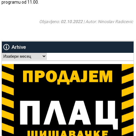
programu od 11.00.
Objavljeno:
02.10.2022
| Autor: Ninoslav Radicevic
Arhive
Arhive