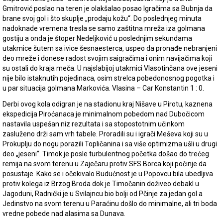
Gmitrović poslao na teren je olakšalao posao Igračima sa Bubnja da
brane svoj gol i što skuplje „prodaju kožu“. Do poslednjeg minuta
nadoknade vremena tresla se samo zaštitna mreža iza golmana
gostiju a onda je štoper Nedeljković u poslednjim sekundama
utakmice šutem sa ivice šesnaesterca, uspeo da pronađe nebranjeni
deo mreže i donese radost svojim saigračima i onim navijačima koji
su ostali do kraja meča. U najslabijoj utakmici Vlasotinčana ove jeseni
nije bilo istaknutih pojedinaca, osim strelca pobedonosnog pogotka i
u par situacija golmana Markovića. Vlasina – Car Konstantin 1 : 0.
Derbi ovog kola odigran je na stadionu kraj Nišave u Pirotu, kaznena
ekspedicija Piroćanaca je minimalnom pobedom nad Dubočicom
nastavila uspešan niz rezultata i sa stopostotnim učinkom
zasluženo drži sam vrh tabele. Proradili su i igrači Meševa koji su u
Prokuplju do nogu porazili Topličanina i sa više optimizma ušli u drugi
deo „jeseni“. Timok je posle turbulentnog početka došao do trećeg
remija na svom terenu u Zaječaru protiv SFS Borca koji počinje da
posustaje. Kako se i očekivalo Budućnost je u Popovcu bila ubedljiva
protiv kolega iz Brzog Broda dok je Timočanin doživeo debakl u
Jagoduni, Radnički je u Svilajncu bio bolji od Pčinje za jedan gol a
Jedinstvo na svom terenu u Paraćinu došlo do minimalne, ali tri boda
vredne pobede nad alasima sa Dunava.