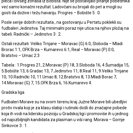
pleća i bivšeg zonaša iz Bobišta. Nije se postavljalo pitanje pobednika
već samo konačni rezultat. Ladovčani su brojali do pet a mogli su
gosti da dožive i težu havariju. Progres – Bobište 5 : 0.
Posle serije dobrih rezultata , na gostovanju u Pertatu poklekli su
fudbaleri Jedinstva. Taj minimalni poraz nije utica na njihov pložaj na
tabeli. Radnički – Jedinstvo 3 : 2.
Ostali rezultati :Veliko Trnjane – Moravac (G) 6:0, Sloboda – Mladi
Brorac 1:1, OFK Brza – Kumarevo 6:1, Real – Moravac (P) 0:0,
Bratstvo – Umac 2:3
Tabela : 1.Progres 21, 2.Moravac (P) 18, 3.Sloboda 16, 4.Šumadija 15,
5.Bobište 13, 6.Gradac 13, 7.Jedinstvo 11, 8.Real 11, 9.Veliko Trnjane
10, 10.Radnički 10, 11.Umac 8, 12.Bratstvo 8, 13.Mladi Borac 7,
14.Moravac (G) 7, 15.OFK Brza 6, 16.Kumarevo 4.
Gradska liga
Fudbaleri Morave su na svom terenu kraj Južne Morave bili ubedljivi
protiv rivala koji je za klasu slabiji i rutinski došli do značajne pobede
koja ih vodi na lidersku poziciju u Gradskoj ligi i promoviše ih u jednog
od najozbiljnijih kandidata za plasman u viši rang. Morava – Gornje
Sinkovce 3 : 1.