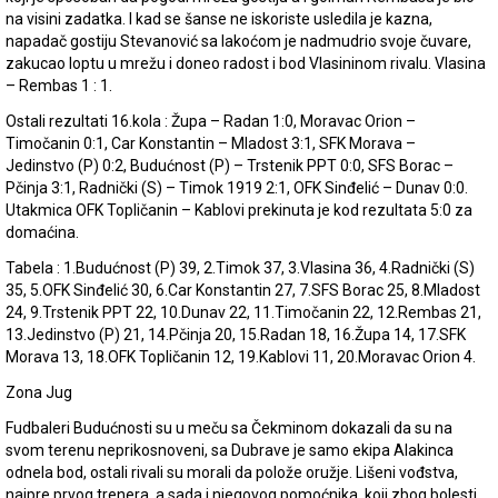
na visini zadatka. I kad se šanse ne iskoriste usledila je kazna,
napadač gostiju Stevanović sa lakoćom je nadmudrio svoje čuvare,
zakucao loptu u mrežu i doneo radost i bod Vlasininom rivalu. Vlasina
– Rembas 1 : 1.
Ostali rezultati 16.kola : Župa – Radan 1:0, Moravac Orion –
Timočanin 0:1, Car Konstantin – Mladost 3:1, SFK Morava –
Jedinstvo (P) 0:2, Budućnost (P) – Trstenik PPT 0:0, SFS Borac –
Pčinja 3:1, Radnički (S) – Timok 1919 2:1, OFK Sinđelić – Dunav 0:0.
Utakmica OFK Topličanin – Kablovi prekinuta je kod rezultata 5:0 za
domaćina.
Tabela : 1.Budućnost (P) 39, 2.Timok 37, 3.Vlasina 36, 4.Radnički (S)
35, 5.OFK Sinđelić 30, 6.Car Konstantin 27, 7.SFS Borac 25, 8.Mladost
24, 9.Trstenik PPT 22, 10.Dunav 22, 11.Timočanin 22, 12.Rembas 21,
13.Jedinstvo (P) 21, 14.Pčinja 20, 15.Radan 18, 16.Župa 14, 17.SFK
Morava 13, 18.OFK Topličanin 12, 19.Kablovi 11, 20.Moravac Orion 4.
Zona Jug
Fudbaleri Budućnosti su u meču sa Čekminom dokazali da su na
svom terenu neprikosnoveni, sa Dubrave je samo ekipa Alakinca
odnela bod, ostali rivali su morali da polože oružje. Lišeni vođstva,
najpre prvog trenera, a sada i njegovog pomoćnika, koji zbog bolesti