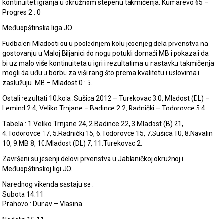
kontinuitet igranja u okružnom stepenu takmičenja. Kumarevo 65 –
Progres 2 : 0
Međuopštinska liga JO
Fudbaleri Mladosti su u poslednjem kolu jesenjeg dela prvenstva na
gostovanju u Maloj Biljanici do nogu potukli domaći MB i pokazali da
bi uz malo više kontinuiteta u igri i rezultatima u nastavku takmičenja
mogli da uđu u borbu za viši rang što prema kvalitetu i uslovima i
zaslužuju. MB – Mladost 0 : 5.
Ostali rezultati 10.kola :Sušica 2012 – Turekovac 3:0, Mladost (DL) –
Lemind 2:4, Veliko Trnjane – Badince 2:2, Radnički – Todorovce 5:4
Tabela : 1.Veliko Trnjane 24, 2.Badince 22, 3.Mladost (B) 21,
4.Todorovce 17, 5.Radnički 15, 6.Todorovce 15, 7.Sušica 10, 8.Navalin
10, 9.MB 8, 10.Mladost (DL) 7, 11.Turekovac 2.
Završeni su jesenji delovi prvenstva u Jablaničkoj okružnoj i
Međuopštinskoj ligi JO.
Narednog vikenda sastaju se :
Subota 14.11.
Prahovo : Dunav – Vlasina