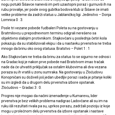
nogu potukli Šišavce nanevši im peti uzastopni poraz i gurnuvši ih na
rubu provalije, jer posle ovog gubitka bodova klub iz Šišave će imati
velike probleme da zadrži status u Jablaničkoj ligi. Jedinstvo – Donja
Lomnica 0 : 3.
Posle tri vezane pobede fudbaleri Poleta su na gostovanju u
Bratmilovcu u prepodnevnom terminu odigrali nerešeno sa
objektivno slabijim protivnikom. Stajkovčani u poslednja četiri kola
pokazuju da su stabilizovali ekipu i da u nastavku prvenstva ne treba
mnogo da brinu oko svog statusa. Bratstvo – Polet 1 : 1
Ako Stajkovčani ne treba da brinu za status to se sigurno ne odnosi i
na Gradac koji je nakon prve pobede nad Bratstvom imao tračak
nade da će uhvatiti priključak sa ostalim klubovima ali dva vezana
poraza su ih vratili u zonu sumraka. Na gostovanju u Zloćudovu
Konopničani su doživeli još jedan ubedljiv poraz i sada je pitanje koliki
su im izgledi da u drugom delu prvenstva izbore opstanak.
Zloćudovo – Gradac 3 : 0.
Progres nije mogao da načini iznenađenje u Kumarevu, lider
prvenstva je bez velikih problema nadigrao Ladovčane ali su im na
ruku išli rezultati rivala pa su, uprkos porazu, zadržali poziciju iz koje
mogu u prolećnom delu prvenstva da izbore opstanak i nastave