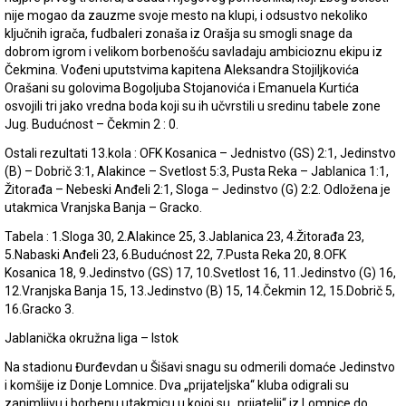
nije mogao da zauzme svoje mesto na klupi, i odsustvo nekoliko
ključnih igrača, fudbaleri zonaša iz Orašja su smogli snage da
dobrom igrom i velikom borbenošću savladaju ambicioznu ekipu iz
Čekmina. Vođeni uputstvima kapitena Aleksandra Stojiljkovića
Orašani su golovima Bogoljuba Stojanovića i Emanuela Kurtića
osvojili tri jako vredna boda koji su ih učvrstili u sredinu tabele zone
Jug. Budućnost – Čekmin 2 : 0.
Ostali rezultati 13.kola : OFK Kosanica – Jednistvo (GS) 2:1, Jedinstvo
(B) – Dobrič 3:1, Alakince – Svetlost 5:3, Pusta Reka – Jablanica 1:1,
Žitorađa – Nebeski Anđeli 2:1, Sloga – Jedinstvo (G) 2:2. Odložena je
utakmica Vranjska Banja – Gracko.
Tabela : 1.Sloga 30, 2.Alakince 25, 3.Jablanica 23, 4.Žitorađa 23,
5.Nabaski Anđeli 23, 6.Budućnost 22, 7.Pusta Reka 20, 8.OFK
Kosanica 18, 9.Jedinstvo (GS) 17, 10.Svetlost 16, 11.Jedinstvo (G) 16,
12.Vranjska Banja 15, 13.Jedinstvo (B) 15, 14.Čekmin 12, 15.Dobrič 5,
16.Gracko 3.
Jablanička okružna liga – Istok
Na stadionu Đurđevdan u Šišavi snagu su odmerili domaće Jedinstvo
i komšije iz Donje Lomnice. Dva „prijateljska“ kluba odigrali su
zanimljivu i borbenu utakmicu u kojoj su „prijatelji“ iz Lomnice do