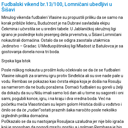
Fudbalski vikend br.13/100, Lomničani ubedljivi u
Šišavi
Minulog vikenda fudbaleri Vlasine su propustili priliku da se samo na
korak približe lideru, Budućnost je na Dubravi savladala ekipu
Čekmina i učvrstila se u sredini tabele. U Jablaničkoj okružnoj ligi
igrano je poslednje kolo jesenjeg dela prvenstva, u Šišavi Lomničani
nokautirali domaćina. Ostalo da se odigra zaostala utakmica
Jedinstvo – Gradac. U Međuopštinskoj ligi Mladost iz Batulovca je sa
gostovanja donela nova tri boda.
Srpska liga Istok
Posle niškog nokauta u prošlm kolu očekivalo se da će se fudbaleri
Vlasine iskupiti za sramnu igru protiv Sinđelića ali su sve nade pale u
vodu. Rembas se pokazao kao čvrsta ekipa koja je došla na Rosulju
sa namerom da ne budu poražena. Domaći fudbaleri su goreli u želji
da dokažu da su u Nišu imali samo loš dan ali u tome su sagoreli i oni
sami, pogubili konce, igru, i na kraju i dva vredna boda. Već na
početku meča Vlasotinčani su lepim golom Hristića došli u vođstvo i
činilo se da će „rudari“ostati praznih šaka naročito posle nekoliko
izglednih prilika domaćina.
Po0kazalo se da su nastojanja Rosuljaca uzaludna jer nije bilo igrača
koji je sposoban da pogodi mrežu gostiju a i golman Rembasa je bio