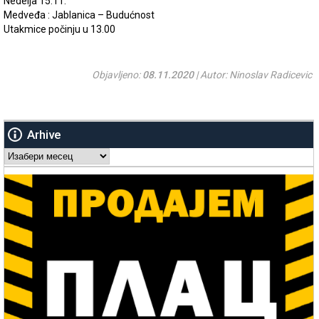
Nedelja 15.11.
Medveđa : Jablanica – Budućnost
Utakmice počinju u 13.00
Objavljeno:
08.11.2020
| Autor: Ninoslav Radicevic
Arhive
Arhive