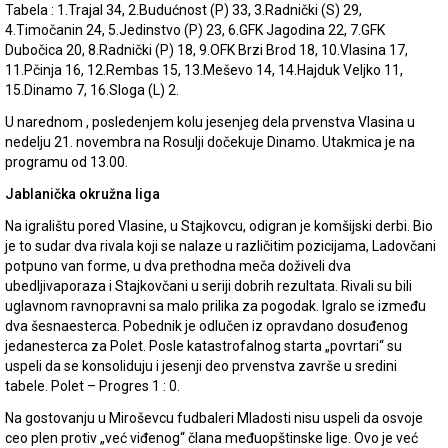
Tabela : 1.Trajal 34, 2.Budućnost (P) 33, 3.Radnički (S) 29,
4.Timočanin 24, 5.Jedinstvo (P) 23, 6.GFK Jagodina 22, 7.GFK
Dubočica 20, 8.Radnički (P) 18, 9.OFK Brzi Brod 18, 10.Vlasina 17,
11.Pčinja 16, 12.Rembas 15, 13.Meševo 14, 14.Hajduk Veljko 11,
15.Dinamo 7, 16.Sloga (L) 2.
U narednom , posledenjem kolu jesenjeg dela prvenstva Vlasina u
nedelju 21. novembra na Rosulji dočekuje Dinamo. Utakmica je na
programu od 13.00.
Jablanička okružna liga
Na igralištu pored Vlasine, u Stajkovcu, odigran je komšijski derbi. Bio
je to sudar dva rivala koji se nalaze u različitim pozicijama, Ladovčani
potpuno van forme, u dva prethodna meča doživeli dva
ubedljivaporaza i Stajkovčani u seriji dobrih rezultata. Rivali su bili
uglavnom ravnopravni sa malo prilika za pogodak. Igralo se između
dva šesnaesterca. Pobednik je odlučen iz opravdano dosuđenog
jedanesterca za Polet. Posle katastrofalnog starta „povrtari“ su
uspeli da se konsoliduju i jesenji deo prvenstva završe u sredini
tabele. Polet – Progres 1 : 0.
Na gostovanju u Miroševcu fudbaleri Mladosti nisu uspeli da osvoje
ceo plen protiv „već viđenog“ člana međuopštinske lige. Ovo je već