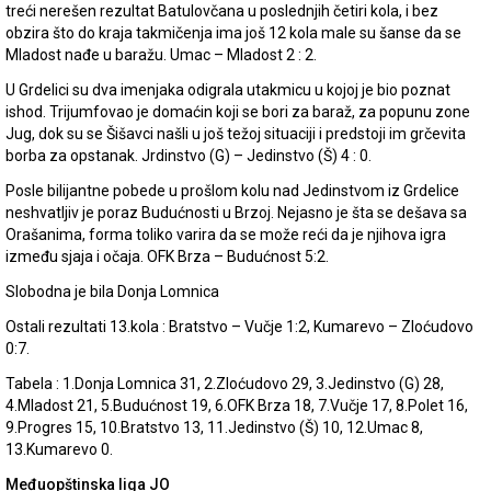
treći nerešen rezultat Batulovčana u poslednjih četiri kola, i bez
obzira što do kraja takmičenja ima još 12 kola male su šanse da se
Mladost nađe u baražu. Umac – Mladost 2 : 2.
U Grdelici su dva imenjaka odigrala utakmicu u kojoj je bio poznat
ishod. Trijumfovao je domaćin koji se bori za baraž, za popunu zone
Jug, dok su se Šišavci našli u još težoj situaciji i predstoji im grčevita
borba za opstanak. Jrdinstvo (G) – Jedinstvo (Š) 4 : 0.
Posle bilijantne pobede u prošlom kolu nad Jedinstvom iz Grdelice
neshvatljiv je poraz Budućnosti u Brzoj. Nejasno je šta se dešava sa
Orašanima, forma toliko varira da se može reći da je njihova igra
između sjaja i očaja. OFK Brza – Budućnost 5:2.
Slobodna je bila Donja Lomnica
Ostali rezultati 13.kola : Bratstvo – Vučje 1:2, Kumarevo – Zloćudovo
0:7.
Tabela : 1.Donja Lomnica 31, 2.Zloćudovo 29, 3.Jedinstvo (G) 28,
4.Mladost 21, 5.Budućnost 19, 6.OFK Brza 18, 7.Vučje 17, 8.Polet 16,
9.Progres 15, 10.Bratstvo 13, 11.Jedinstvo (Š) 10, 12.Umac 8,
13.Kumarevo 0.
Međuopštinska liga JO