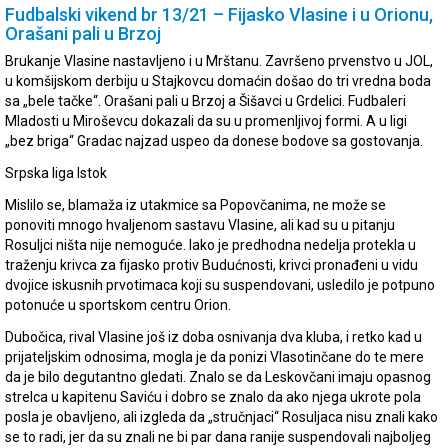
Fudbalski vikend br 13/21 – Fijasko Vlasine i u Orionu,
Orašani pali u Brzoj
Brukanje Vlasine nastavljeno i u Mrštanu. Završeno prvenstvo u JOL,
u komšijskom derbiju u Stajkovcu domaćin došao do tri vredna boda
sa „bele tačke“. Orašani pali u Brzoj a Šišavci u Grdelici. Fudbaleri
Mladosti u Miroševcu dokazali da su u promenljivoj formi. A u ligi
„bez briga“ Gradac najzad uspeo da donese bodove sa gostovanja.
Srpska liga Istok
Mislilo se, blamaža iz utakmice sa Popovčanima, ne može se
ponoviti mnogo hvaljenom sastavu Vlasine, ali kad su u pitanju
Rosuljci ništa nije nemoguće. Iako je predhodna nedelja protekla u
traženju krivca za fijasko protiv Budućnosti, krivci pronađeni u vidu
dvojice iskusnih prvotimaca koji su suspendovani, usledilo je potpuno
potonuće u sportskom centru Orion.
Dubočica, rival Vlasine još iz doba osnivanja dva kluba, i retko kad u
prijateljskim odnosima, mogla je da ponizi Vlasotinčane do te mere
da je bilo degutantno gledati. Znalo se da Leskovčani imaju opasnog
strelca u kapitenu Saviću i dobro se znalo da ako njega ukrote pola
posla je obavljeno, ali izgleda da „stručnjaci“ Rosuljaca nisu znali kako
se to radi, jer da su znali ne bi par dana ranije suspendovali najboljeg