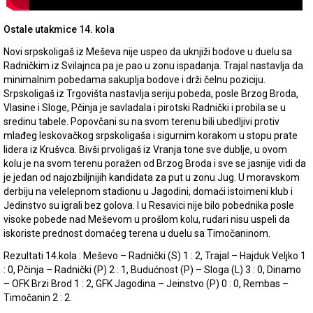
Ostale utakmice 14. kola
Novi srpskoligaš iz Meševa nije uspeo da uknjiži bodove u duelu sa
Radničkim iz Svilajnca pa je pao u zonu ispadanja. Trajal nastavlja da
minimalnim pobedama sakuplja bodove i drži čelnu poziciju.
Srpskoligaš iz Trgovišta nastavlja seriju pobeda, posle Brzog Broda,
Vlasine i Sloge, Pčinja je savladala i pirotski Radnički i probila se u
sredinu tabele. Popovčani su na svom terenu bili ubedljivi protiv
mlađeg leskovačkog srpskoligaša i sigurnim korakom u stopu prate
lidera iz Krušvca. Bivši prvoligaš iz Vranja tone sve dublje, u ovom
kolu je na svom terenu poražen od Brzog Broda i sve se jasnije vidi da
je jedan od najozbiljnijih kandidata za put u zonu Jug. U moravskom
derbiju na velelepnom stadionu u Jagodini, domaći istoimeni klub i
Jedinstvo su igrali bez golova. I u Resavici nije bilo pobednika posle
visoke pobede nad Meševom u prošlom kolu, rudari nisu uspeli da
iskoriste prednost domaćeg terena u duelu sa Timočaninom.
Rezultati 14.kola : Meševo – Radnički (S) 1 : 2, Trajal – Hajduk Veljko 1
: 0, Pčinja – Radnički (P) 2 : 1, Budućnost (P) – Sloga (L) 3 : 0, Dinamo
– OFK Brzi Brod 1 : 2, GFK Jagodina – Jeinstvo (P) 0 : 0, Rembas –
Timočanin 2 : 2.