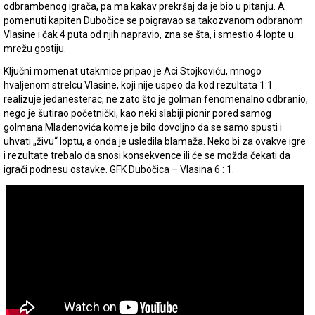
odbrambenog igrača, pa ma kakav prekršaj da je bio u pitanju. A
pomenuti kapiten Dubočice se poigravao sa takozvanom odbranom
Vlasine i čak 4 puta od njih napravio, zna se šta, i smestio 4 lopte u
mrežu gostiju.
Ključni momenat utakmice pripao je Aci Stojkoviću, mnogo
hvaljenom strelcu Vlasine, koji nije uspeo da kod rezultata 1:1
realizuje jedanesterac, ne zato što je golman fenomenalno odbranio,
nego je šutirao početnički, kao neki slabiji pionir pored samog
golmana Mladenovića kome je bilo dovoljno da se samo spusti i
uhvati „živu“ loptu, a onda je usledila blamaža. Neko bi za ovakve igre
i rezultate trebalo da snosi konsekvence ili će se možda čekati da
igrači podnesu ostavke. GFK Dubočica – Vlasina 6 : 1.