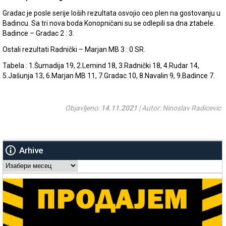
Gradac je posle serije loših rezultata osvojio ceo plen na gostovanju u
Badincu. Sa tri nova boda Konopničani su se odlepili sa dna ztabele.
Badince – Gradac 2 : 3.
Ostali rezultati Radnički – Marjan MB 3 : 0 SR.
Tabela : 1.Šumadija 19, 2.Lemind 18, 3.Radnički 18, 4.Rudar 14,
5.Jašunja 13, 6.Marjan MB 11, 7.Gradac 10, 8.Navalin 9, 9.Badince 7.
Objavljeno:
14.11.2021
| Autor: Ninoslav Radicevic
Arhive
Arhive