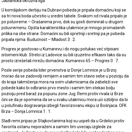
Jablanička okružna liga
U komšijskom derbiju na Dubravi pobeda je pripala domaćinu koji se
sa tri nova boda učvrstio u sredini tabele. Svakom od rivala pripalo je
po poluvreme – Orašanima prvo, dok su gosti dominirali u drugom
poluvremenu. Opšta karakteristika utakmice je mnogo promašenih
prilika na obe strane. Domaćini su bili spretniji i sretniji pa je pobeda
pripala njima. Budućnost – Mladost 3 : 2.
Progres je gostovao u Kumarevu i do nogu potukao već otpisani
istoimeni klub. Strelci iz Ladovice su bili izuzetno efikasni tako da su
prosto izrešetali mrežu domaćina. Kumarevo 65 – Progres 0 : 7.
Posle serije pobeda lider prvenstva iz Donje Lomnice je u Brzoj
morao da se zadovolji remijem a samim tim stavio sebe u poziciju da
do kraja takmičenja mora na svim utakmicama da zabeleži sve
pobede kako bi odbranio prvo mesto i samim tim stekao bolju
poziciju pred baraž za popunu zone Jug. Remi protiv rivala iz Brze
čini se da je opomena da se u svaku utakmicu mora ući ozbiljno da bi
u polufinalu doigravanja izbegli favorizovanu ekipu iz Bošnjaca. OFK
Brza – Donja Lomnica 1 : 1.
Slađi remi pripao je Stajkovčanima koji su uspeli da u Grdelici protiv
favorita ostanu neporaženi a samim tim uvećaju izglede za