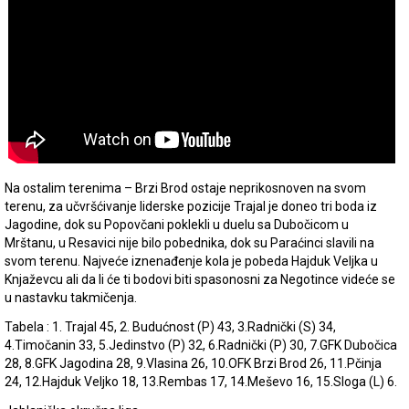
Na ostalim terenima – Brzi Brod ostaje neprikosnoven na svom
terenu, za učvršćivanje liderske pozicije Trajal je doneo tri boda iz
Jagodine, dok su Popovčani poklekli u duelu sa Dubočicom u
Mrštanu, u Resavici nije bilo pobednika, dok su Paraćinci slavili na
svom terenu. Najveće iznenađenje kola je pobeda Hajduk Veljka u
Knjaževcu ali da li će ti bodovi biti spasonosni za Negotince videće se
u nastavku takmičenja.
Tabela : 1. Trajal 45, 2. Budućnost (P) 43, 3.Radnički (S) 34,
4.Timočanin 33, 5.Jedinstvo (P) 32, 6.Radnički (P) 30, 7.GFK Dubočica
28, 8.GFK Jagodina 28, 9.Vlasina 26, 10.OFK Brzi Brod 26, 11.Pčinja
24, 12.Hajduk Veljko 18, 13.Rembas 17, 14.Meševo 16, 15.Sloga (L) 6.