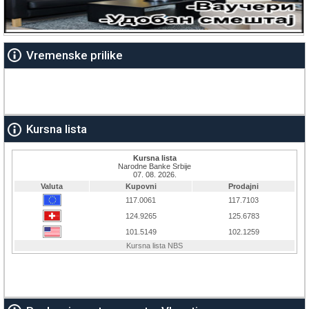
Vremenske prilike
Kursna lista