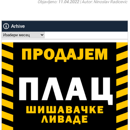
Objavljeno:
11.04.2022
| Autor: Ninoslav Radicevic
Arhive
Arhive