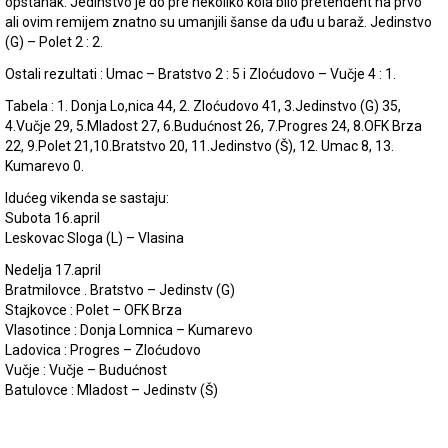
opstanak. Jedinstvo je do pre nekoliko kola bilo pretendent na prvo
ali ovim remijem znatno su umanjili šanse da uđu u baraž. Jedinstvo
(G) – Polet 2 : 2.
Ostali rezultati : Umac – Bratstvo 2 : 5 i Zloćudovo – Vučje 4 : 1.
Tabela : 1. Donja Lo,nica 44, 2. Zloćudovo 41, 3.Jedinstvo (G) 35,
4.Vučje 29, 5.Mladost 27, 6.Budućnost 26, 7.Progres 24, 8.OFK Brza
22, 9.Polet 21,10.Bratstvo 20, 11.Jedinstvo (Š), 12. Umac 8, 13.
Kumarevo 0.
Idućeg vikenda se sastaju:
Subota 16.april
Leskovac Sloga (L) – Vlasina
Nedelja 17.april
Bratmilovce . Bratstvo – Jedinstv (G)
Stajkovce : Polet – OFK Brza
Vlasotince : Donja Lomnica – Kumarevo
Ladovica : Progres – Zloćudovo
Vučje : Vučje – Budućnost
Batulovce : Mladost – Jedinstv (Š)