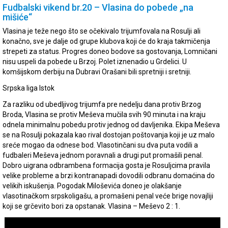
Fudbalski vikend br.20 – Vlasina do pobede „na
mišiće“
Vlasina je teže nego što se očekivalo trijumfovala na Rosulji ali
konačno, sve je dalje od grupe klubova koji će do kraja takmičenja
strepeti za status. Progres doneo bodove sa gostovanja, Lomničani
nisu uspeli da pobede u Brzoj. Polet iznenadio u Grdelici. U
komšijskom derbiju na Dubravi Orašani bili spretniji i sretniji.
Srpska liga Istok
Za razliku od ubedljivog trijumfa pre nedelju dana protiv Brzog
Broda, Vlasina se protiv Meševa mučila svih 90 minuta i na kraju
odnela minimalnu pobedu protiv jednog od davljenika. Ekipa Meševa
se na Rosulji pokazala kao rival dostojan poštovanja koji je uz malo
sreće mogao da odnese bod. Vlasotinčani su dva puta vodili a
fudbaleri Meševa jednom poravnali a drugi put promašili penal.
Dobro uigrana odbrambena formacija gosta je Rosuljcima pravila
velike probleme a brzi kontranapadi dovodili odbranu domaćina do
velikih iskušenja. Pogodak Miloševića doneo je olakšanje
vlasotinačkom srpskoligašu, a promašeni penal veće brige novajliji
koji se grčevito bori za opstanak. Vlasina – Meševo 2 : 1.