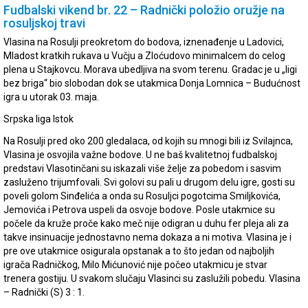
Fudbalski vikend br. 22 – Radnički položio oružje na
rosuljskoj travi
Vlasina na Rosulji preokretom do bodova, iznenađenje u Ladovici,
Mladost kratkih rukava u Vučju a Zloćudovo minimalcem do celog
plena u Stajkovcu. Morava ubedljiva na svom terenu. Gradac je u „ligi
bez briga“ bio slobodan dok se utakmica Donja Lomnica – Budućnost
igra u utorak 03. maja.
Srpska liga Istok
Na Rosulji pred oko 200 gledalaca, od kojih su mnogi bili iz Svilajnca,
Vlasina je osvojila važne bodove. U ne baš kvalitetnoj fudbalskoj
predstavi Vlasotinčani su iskazali više želje za pobedom i sasvim
zasluženo trijumfovali. Svi golovi su pali u drugom delu igre, gosti su
poveli golom Sinđelića a onda su Rosuljci pogotcima Smiljkovića,
Jemovića i Petrova uspeli da osvoje bodove. Posle utakmice su
počele da kruže proče kako meč nije odigran u duhu fer pleja ali za
takve insinuacije jednostavno nema dokaza a ni motiva. Vlasina je i
pre ove utakmice osigurala opstanak a to što jedan od najboljih
igrača Radničkog, Milo Mićunović nije počeo utakmicu je stvar
trenera gostiju. U svakom slučaju Vlasinci su zaslužili pobedu. Vlasina
– Radnički (S) 3 : 1.