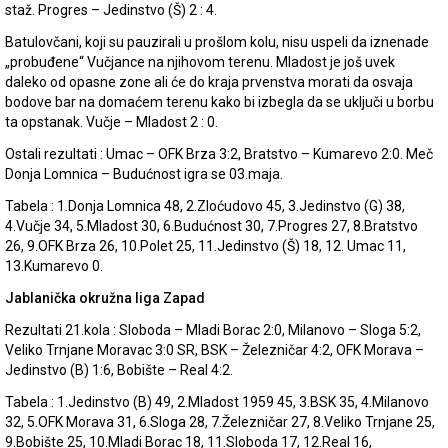
staž. Progres – Jedinstvo (Š) 2 : 4.
Batulovčani, koji su pauzirali u prošlom kolu, nisu uspeli da iznenade
„probuđene“ Vučjance na njihovom terenu. Mladost je još uvek
daleko od opasne zone ali će do kraja prvenstva morati da osvaja
bodove bar na domaćem terenu kako bi izbegla da se uključi u borbu
ta opstanak. Vučje – Mladost 2 : 0.
Ostali rezultati : Umac – OFK Brza 3:2, Bratstvo – Kumarevo 2:0. Meč
Donja Lomnica – Budućnost igra se 03.maja.
Tabela : 1.Donja Lomnica 48, 2.Zloćudovo 45, 3.Jedinstvo (G) 38,
4.Vučje 34, 5.Mladost 30, 6.Budućnost 30, 7.Progres 27, 8.Bratstvo
26, 9.OFK Brza 26, 10.Polet 25, 11.Jedinstvo (Š) 18, 12. Umac 11,
13.Kumarevo 0.
Jablanička okružna liga Zapad
Rezultati 21.kola : Sloboda – Mladi Borac 2:0, Milanovo – Sloga 5:2,
Veliko Trnjane Moravac 3:0 SR, BSK – Železničar 4:2, OFK Morava –
Jedinstvo (B) 1:6, Bobište – Real 4:2.
Tabela : 1.Jedinstvo (B) 49, 2.Mladost 1959 45, 3.BSK 35, 4.Milanovo
32, 5.OFK Morava 31, 6.Sloga 28, 7.Železničar 27, 8.Veliko Trnjane 25,
9.Bobište 25, 10.Mladi Borac 18, 11.Sloboda 17, 12.Real 16,