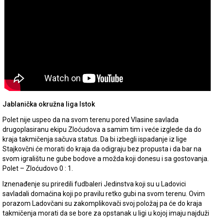
Jablanička okružna liga Istok
Polet nije uspeo da na svom terenu pored Vlasine savlada
drugoplasiranu ekipu Zloćudova a samim tim i veće izglede da do
kraja takmičenja sačuva status. Da bi izbegli ispadanje iz lige
Stajkovčni će morati do kraja da odigraju bez propusta i da bar na
svom igralištu ne gube bodove a možda koji donesu i sa gostovanja.
Polet – Zloćudovo 0 : 1.
Iznenađenje su priredili fudbaleri Jedinstva koji su u Ladovici
savladali domaćina koji po pravilu retko gubi na svom terenu. Ovim
porazom Ladovčani su zakomplikovači svoj položaj pa će do kraja
takmičenja morati da se bore za opstanak u ligi u kojoj imaju najduži