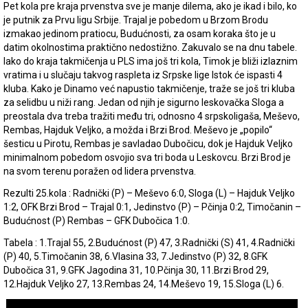
Pet kola pre kraja prvenstva sve je manje dilema, ako je ikad i bilo, ko
je putnik za Prvu ligu Srbije. Trajal je pobedom u Brzom Brodu
izmakao jedinom pratiocu, Budućnosti, za osam koraka što je u
datim okolnostima praktično nedostižno. Zakuvalo se na dnu tabele.
Iako do kraja takmičenja u PLS ima još tri kola, Timok je bliži izlaznim
vratima i u slučaju takvog raspleta iz Srpske lige Istok će ispasti 4
kluba. Kako je Dinamo već napustio takmičenje, traže se još tri kluba
za selidbu u niži rang. Jedan od njih je sigurno leskovačka Sloga a
preostala dva treba tražiti među tri, odnosno 4 srpskoligaša, Meševo,
Rembas, Hajduk Veljko, a možda i Brzi Brod. Meševo je „popilo“
šesticu u Pirotu, Rembas je savladao Dubočicu, dok je Hajduk Veljko
minimalnom pobedom osvojio sva tri boda u Leskovcu. Brzi Brod je
na svom terenu poražen od lidera prvenstva.
Rezulti 25.kola : Radnički (P) – Meševo 6:0, Sloga (L) – Hajduk Veljko
1:2, OFK Brzi Brod – Trajal 0:1, Jedinstvo (P) – Pčinja 0:2, Timočanin –
Budućnost (P) Rembas – GFK Dubočica 1:0.
Tabela : 1.Trajal 55, 2.Budućnost (P) 47, 3.Radnički (S) 41, 4.Radnički
(P) 40, 5.Timočanin 38, 6.Vlasina 33, 7.Jedinstvo (P) 32, 8.GFK
Dubočica 31, 9.GFK Jagodina 31, 10.Pčinja 30, 11.Brzi Brod 29,
12.Hajduk Veljko 27, 13.Rembas 24, 14.Meševo 19, 15.Sloga (L) 6.