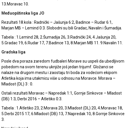
13.Moravac 10.
Međuopštinska liga JO
Rezultati 18.kola : Radnički – Jašunja 6:2, Badince – Rudar 6:1,
Marjan MB – Lemind 0:3. Slobodni su bili Gradac, Navalin i Šumadija.
Tabela : 1.Lemind 28, 2.Šumadija 26, 3.Radnički 24, 4.Jašunja 20,
5.Gradac 19, 6.Rudar 17, 7.Badince 13, 8.Marjan MB 11. 9.Navalin 11.
Gradska liga
Posle dva poraza zaredom fudbaleri Morave su uspeli da ubedljivom
pobedom na svom terenu uknjiže još jedan trijumf. Gložanci se
nalaze na drugom mestu i zaostaju tri boda za vodećom ekipom
Atletika koja ima utakmicu više u odnosu na Moravce. Morava –
Mladost (DL) 3 : 0.
Ostali rezultati Moravac – Napredak 1:1, Gornje Sinkovce – Mladost
(DB) 1:3, Derbi 2016 – Atletiko 0:3.
Tabela : 1.Atletiko 23, 2.Morava 20, 3.Mladost (DL) 20, 4.Moravac 18,
5.Derbi 2015 17, 6.Mladost (DB) 13, 7.Napredak 10, 8.Gornje Sinkovce
3.