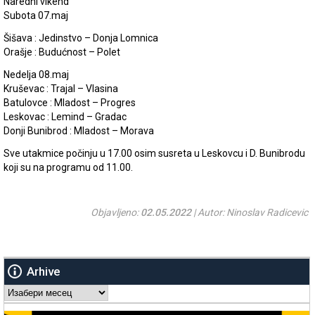
Naredni vikend
Subota 07.maj
Šišava : Jedinstvo – Donja Lomnica
Orašje : Budućnost – Polet
Nedelja 08.maj
Kruševac : Trajal – Vlasina
Batulovce : Mladost – Progres
Leskovac : Lemind – Gradac
Donji Bunibrod : Mladost – Morava
Sve utakmice počinju u 17.00 osim susreta u Leskovcu i D. Bunibrodu
koji su na programu od 11.00.
Objavljeno:
02.05.2022
| Autor: Ninoslav Radicevic
Arhive
Arhive