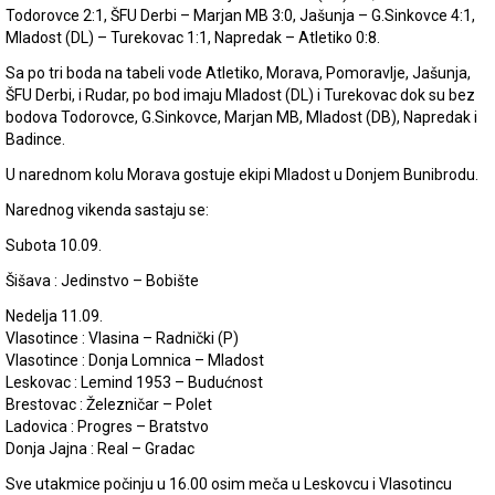
Todorovce 2:1, ŠFU Derbi – Marjan MB 3:0, Jašunja – G.Sinkovce 4:1,
Mladost (DL) – Turekovac 1:1, Napredak – Atletiko 0:8.
Sa po tri boda na tabeli vode Atletiko, Morava, Pomoravlje, Jašunja,
ŠFU Derbi, i Rudar, po bod imaju Mladost (DL) i Turekovac dok su bez
bodova Todorovce, G.Sinkovce, Marjan MB, Mladost (DB), Napredak i
Badince.
U narednom kolu Morava gostuje ekipi Mladost u Donjem Bunibrodu.
Narednog vikenda sastaju se:
Subota 10.09.
Šišava : Jedinstvo – Bobište
Nedelja 11.09.
Vlasotince : Vlasina – Radnički (P)
Vlasotince : Donja Lomnica – Mladost
Leskovac : Lemind 1953 – Budućnost
Brestovac : Železničar – Polet
Ladovica : Progres – Bratstvo
Donja Jajna : Real – Gradac
Sve utakmice počinju u 16.00 osim meča u Leskovcu i Vlasotincu