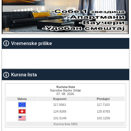
Vremenske prilike
Kursna lista