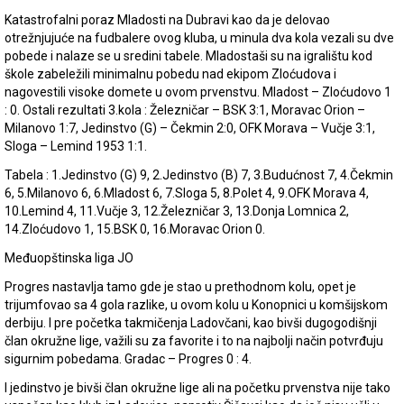
Katastrofalni poraz Mladosti na Dubravi kao da je delovao
otrežnjujuće na fudbalere ovog kluba, u minula dva kola vezali su dve
pobede i nalaze se u sredini tabele. Mladostaši su na igralištu kod
škole zabeležili minimalnu pobedu nad ekipom Zloćudova i
nagovestili visoke domete u ovom prvenstvu. Mladost – Zloćudovo 1
: 0. Ostali rezultati 3.kola : Železničar – BSK 3:1, Moravac Orion –
Milanovo 1:7, Jedinstvo (G) – Čekmin 2:0, OFK Morava – Vučje 3:1,
Sloga – Lemind 1953 1:1.
Tabela : 1.Jedinstvo (G) 9, 2.Jedinstvo (B) 7, 3.Budućnost 7, 4.Čekmin
6, 5.Milanovo 6, 6.Mladost 6, 7.Sloga 5, 8.Polet 4, 9.OFK Morava 4,
10.Lemind 4, 11.Vučje 3, 12.Železničar 3, 13.Donja Lomnica 2,
14.Zloćudovo 1, 15.BSK 0, 16.Moravac Orion 0.
Međuopštinska liga JO
Progres nastavlja tamo gde je stao u prethodnom kolu, opet je
trijumfovao sa 4 gola razlike, u ovom kolu u Konopnici u komšijskom
derbiju. I pre početka takmičenja Ladovčani, kao bivši dugogodišnji
član okružne lige, važili su za favorite i to na najbolji način potvrđuju
sigurnim pobedama. Gradac – Progres 0 : 4.
I jedinstvo je bivši član okružne lige ali na početku prvenstva nije tako