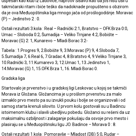
uspešan kao klub iz Ladovice, naprotiv Šišavci kao da još nisu ušli u
takmičarski ritam i biće teško da nadoknade propušteno s obzirom
da je ova Međuopštinska liga mnogo jača od prošlogodišnje. Moravac
(P) – Jedinstvo 2 : 0.
Ostali rezultati 3.kola : Real – Radnički 2:1, Bratstvo – OFK Brza 0:0,
Umac – Sloboda 0:2, Šumadija – Veliko Trnjane 4:2, Bobište –
Moravac (G) 2: 1, Kunarevo – Mladi Borac 3:2-
Tabela : 1.Progres 9, 2.Bobište 9, 3.Moravac (P) 9, 4.Sloboda 7,
5.Šumadija 7, 6.Real 6, 7.Gradac 4, 8.Bratstvo 4, 9.Veliko Trnjane 3,
10.Radnički 3, 11.Kumarevo 3, 12.Umac 1, 13.Jedinstvo 1,
14.Moravac (G) 1, 15.OFK Brza 1, 16. Mladi Borac 0.
Gradska liga
Startovalo je prvenstvo i u gradskoj ligi Leskovac u kojoj se takmiči
Morava iz Gložana. Gložancima je u prošlom prvenstvu za malo
izmaklo prvo mesto pa su izvukli pouku i bolje se organizovali i od
samog starta krenuli silovito. U prvom kolu gostovali su u Badincu
istoimenom klubu i slavili ubedljivu pobedu. Gložanci su rešeni da uz
maksimalnu ozbiljnost i zalaganje pokušaju da osvoje prvo mesto i
plasiraju se u Međuopštinsku ligu JO. Badince – Morava 0 : 8.
Ostali rezultati 1.kola : Pomoravlje – Mladost (DB) 5:0, Rudar –