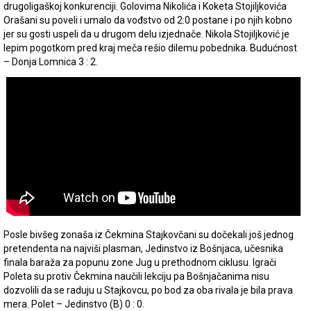
drugoligaškoj konkurenciji. Golovima Nikolića i Koketa Stojiljkovića
Orašani su poveli i umalo da vođstvo od 2:0 postane i po njih kobno
jer su gosti uspeli da u drugom delu izjednače. Nikola Stojiljković je
lepim pogotkom pred kraj meča rešio dilemu pobednika. Budućnost
– Donja Lomnica 3 : 2.
Posle bivšeg zonaša iz Čekmina Stajkovčani su dočekali još jednog
pretendenta na najviši plasman, Jedinstvo iz Bošnjaca, učesnika
finala baraža za popunu zone Jug u prethodnom ciklusu. Igrači
Poleta su protiv Čekmina naučili lekciju pa Bošnjačanima nisu
dozvolili da se raduju u Stajkovcu, po bod za oba rivala je bila prava
mera. Polet – Jedinstvo (B) 0 : 0.