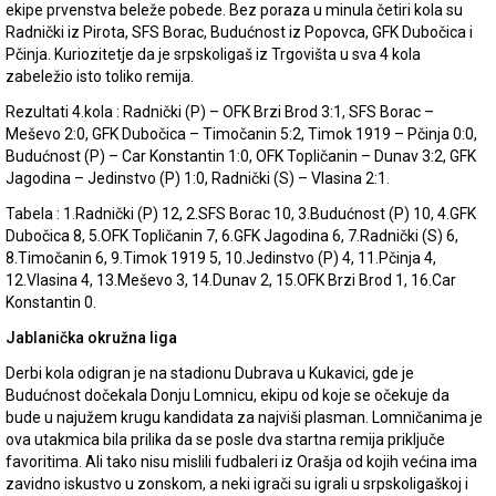
ekipe prvenstva beleže pobede. Bez poraza u minula četiri kola su
Radnički iz Pirota, SFS Borac, Budućnost iz Popovca, GFK Dubočica i
Pčinja. Kuriozitetje da je srpskoligaš iz Trgovišta u sva 4 kola
zabeležio isto toliko remija.
Rezultati 4.kola : Radnički (P) – OFK Brzi Brod 3:1, SFS Borac –
Meševo 2:0, GFK Dubočica – Timočanin 5:2, Timok 1919 – Pčinja 0:0,
Budućnost (P) – Car Konstantin 1:0, OFK Topličanin – Dunav 3:2, GFK
Jagodina – Jedinstvo (P) 1:0, Radnički (S) – Vlasina 2:1.
Tabela : 1.Radnički (P) 12, 2.SFS Borac 10, 3.Budućnost (P) 10, 4.GFK
Dubočica 8, 5.OFK Topličanin 7, 6.GFK Jagodina 6, 7.Radnički (S) 6,
8.Timočanin 6, 9.Timok 1919 5, 10.Jedinstvo (P) 4, 11.Pčinja 4,
12.Vlasina 4, 13.Meševo 3, 14.Dunav 2, 15.OFK Brzi Brod 1, 16.Car
Konstantin 0.
Jablanička okružna liga
Derbi kola odigran je na stadionu Dubrava u Kukavici, gde je
Budućnost dočekala Donju Lomnicu, ekipu od koje se očekuje da
bude u najužem krugu kandidata za najviši plasman. Lomničanima je
ova utakmica bila prilika da se posle dva startna remija priključe
favoritima. Ali tako nisu mislili fudbaleri iz Orašja od kojih većina ima
zavidno iskustvo u zonskom, a neki igrači su igrali u srpskoligaškoj i