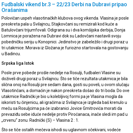
Fudbalski vikend br.3 – 22/23 Derbi na Dubravi pripao
Orašanima
Polovičan uspeh vlasotinačkih klubova ovog vikenda. Vlasina je posle
preokreta pala u Svilajncu, Stajkovčani su remizirali kod kuće a
Batulovčani trijumfovali. Odigrana su i dva komšijska derbija, Donja
Lomnica je poražena na Dubravi dok su Ladovčani nastavili svoju
pobedničku seriju u Konopnici. Jedinstvo je zabeležilo i drugi poraz u
tri utakmice. Morava iz Gložana je furiozno startovala na gostovanju
u Badincu.
Srpska liga Istok
Posle prve pobede prošle nedelje na Rosulji, fudbaleri Vlasine su
doživeli drugi poraz u Svilajncu. Što se tiče rezultata utakmica je bila
slična onoj na Rosulji pre sedam dana, gosti su poveli, u ovom slučaju
Vlasotinčani, a domaćin je nakon preokreta došao do tri boda. Do ove
utakmice Radnički je bio u kolebljivoj formi pa je Vlasina mogla da
iskoristi tu činjenicu, ali igračima iz Svilajnca je izgleda baš krenulo u
meču sa Rosuljcima pa će izabranici Jovice Gmitrovića morati da
prevaziđu sebe iduće nedelje protiv Piroćanaca, inače sledi im pad u
„crvenu“ zonu. Radnički (S) – Vlasina 2 : 1.
Što se tiče ostalih mečeva ishodi su uglavnom očekivani, vodeće