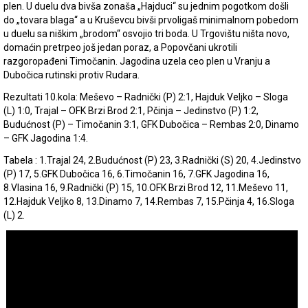
plen. U duelu dva bivša zonaša „Hajduci“ su jednim pogotkom došli
do „tovara blaga“ a u Kruševcu bivši prvoligaš minimalnom pobedom
u duelu sa niškim „brodom“ osvojio tri boda. U Trgovištu ništa novo,
domaćin pretrpeo još jedan poraz, a Popovčani ukrotili
razgoropađeni Timočanin. Jagodina uzela ceo plen u Vranju a
Dubočica rutinski protiv Rudara.
Rezultati 10.kola: Meševo – Radnički (P) 2:1, Hajduk Veljko – Sloga
(L) 1:0, Trajal – OFK Brzi Brod 2:1, Pčinja – Jedinstvo (P) 1:2,
Budućnost (P) – Timočanin 3:1, GFK Dubočica – Rembas 2:0, Dinamo
– GFK Jagodina 1:4.
Tabela : 1.Trajal 24, 2.Budućnost (P) 23, 3.Radnički (S) 20, 4.Jedinstvo
(P) 17, 5.GFK Dubočica 16, 6.Timočanin 16, 7.GFK Jagodina 16,
8.Vlasina 16, 9.Radnički (P) 15, 10.OFK Brzi Brod 12, 11.Meševo 11,
12.Hajduk Veljko 8, 13.Dinamo 7, 14.Rembas 7, 15.Pčinja 4, 16.Sloga
(L) 2.