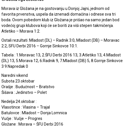
Morava iz Gložana je na gostovanju u Donjoj Jajni, jednom od
favorita prvenstva, uspela da iznenadi domaćina i odnese sva tri
boda. Ovom pobedom klub iz Gložana je prišao na samo jedan bod
vodećoj grupi klubova koji će se boriti za viši stepen takmičenja.
Atletiko – Morava 1:2.
Ostali rezultati :Mladost (DL) – Radnik 3:0, Mladost (DB) – Moravac
2:2, SFU Derbi 2016 – Gornje Sinkovce 10:1.
Tabela : 1.Moravac 13, 2.ŠFU Derbi 2016 13, 3.Atletiko 13, 4.Mladost
(DL) 13, 5.Morava 12, 6.Radnik 9, 7.Mladost (DB) 5, 8.Gornje Sinkovce
3 9.Napredak 0
Naredni vikend
Subota 23.oktobar
Orašje : Budućnost – Bratstvo
Šišava : Jedinstvo – Polet
Nedelja 24.oktobar :
Vlasotince : Vlasina – Trajal
Batulovce : Mladost – Donja Lomnica
Vučje : Vučje – Progres
Gložane : Morava – ŠFU Derbi 2016