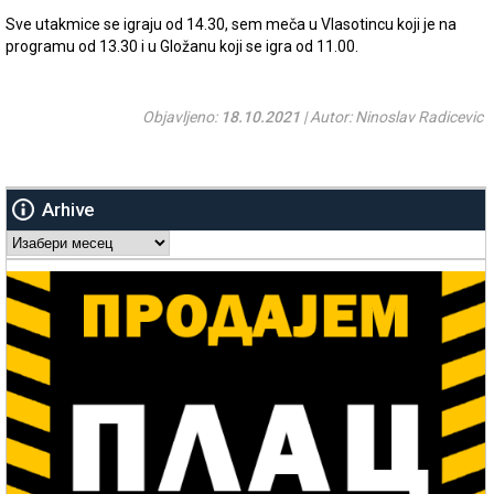
Sve utakmice se igraju od 14.30, sem meča u Vlasotincu koji je na
programu od 13.30 i u Gložanu koji se igra od 11.00.
Objavljeno:
18.10.2021
| Autor: Ninoslav Radicevic
Arhive
Arhive