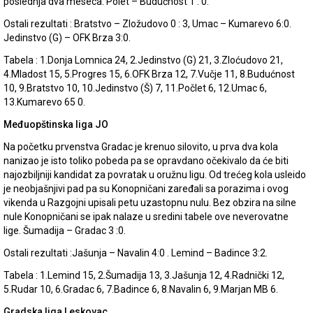
poslednja dva meseca. Polet – Budućnost 1 : 0.
Ostali rezultati : Bratstvo – Zložudovo 0 : 3, Umac – Kumarevo 6:0.
Jedinstvo (G) – OFK Brza 3:0.
Tabela : 1.Donja Lomnica 24, 2.Jedinstvo (G) 21, 3.Zloćudovo 21,
4.Mladost 15, 5.Progres 15, 6.OFK Brza 12, 7.Vučje 11, 8.Budućnost
10, 9.Bratstvo 10, 10.Jedinstvo (Š) 7, 11.Počlet 6, 12.Umac 6,
13.Kumarevo 65 0.
Međuopštinska liga JO
Na početku prvenstva Gradac je krenuo silovito, u prva dva kola
nanizao je isto toliko pobeda pa se opravdano očekivalo da će biti
najozbiljniji kandidat za povratak u oružnu ligu. Od trećeg kola usleido
je neobjašnjivi pad pa su Konopničani zaređali sa porazima i ovog
vikenda u Razgojni upisali petu uzastopnu nulu. Bez obzira na silne
nule Konopničani se ipak nalaze u sredini tabele ove neverovatne
lige. Šumadija – Gradac 3 :0.
Ostali rezultati :Jašunja – Navalin 4:0 . Lemind – Badince 3:2.
Tabela : 1.Lemind 15, 2.Šumadija 13, 3.Jašunja 12, 4.Radnički 12,
5.Rudar 10, 6.Gradac 6, 7.Badince 6, 8.Navalin 6, 9.Marjan MB 6.
Gradska liga Leskovac