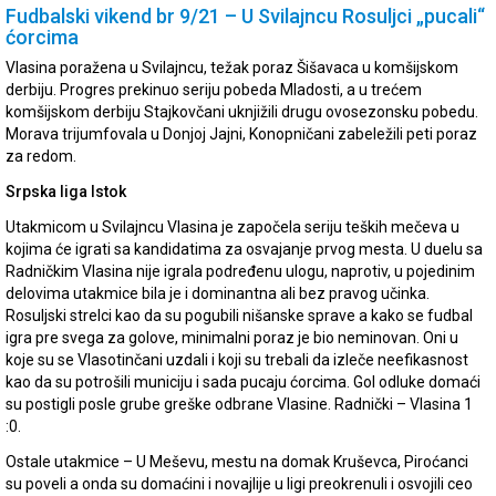
Fudbalski vikend br 9/21 – U Svilajncu Rosuljci „pucali“
ćorcima
Vlasina poražena u Svilajncu, težak poraz Šišavaca u komšijskom
derbiju. Progres prekinuo seriju pobeda Mladosti, a u trećem
komšijskom derbiju Stajkovčani uknjižili drugu ovosezonsku pobedu.
Morava trijumfovala u Donjoj Jajni, Konopničani zabeležili peti poraz
za redom.
Srpska liga Istok
Utakmicom u Svilajncu Vlasina je započela seriju teških mečeva u
kojima će igrati sa kandidatima za osvajanje prvog mesta. U duelu sa
Radničkim Vlasina nije igrala podređenu ulogu, naprotiv, u pojedinim
delovima utakmice bila je i dominantna ali bez pravog učinka.
Rosuljski strelci kao da su pogubili nišanske sprave a kako se fudbal
igra pre svega za golove, minimalni poraz je bio neminovan. Oni u
koje su se Vlasotinčani uzdali i koji su trebali da izleče neefikasnost
kao da su potrošili municiju i sada pucaju ćorcima. Gol odluke domaći
su postigli posle grube greške odbrane Vlasine. Radnički – Vlasina 1
:0.
Ostale utakmice – U Meševu, mestu na domak Kruševca, Piroćanci
su poveli a onda su domaćini i novajlije u ligi preokrenuli i osvojili ceo