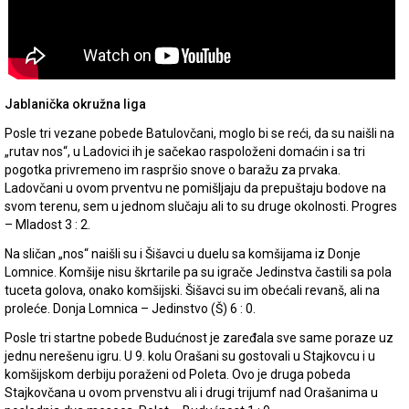
Jablanička okružna liga
Posle tri vezane pobede Batulovčani, moglo bi se reći, da su naišli na
„rutav nos“, u Ladovici ih je sačekao raspoloženi domaćin i sa tri
pogotka privremeno im raspršio snove o baražu za prvaka.
Ladovčani u ovom prventvu ne pomišljaju da prepuštaju bodove na
svom terenu, sem u jednom slučaju ali to su druge okolnosti. Progres
– Mladost 3 : 2.
Na sličan „nos“ naišli su i Šišavci u duelu sa komšijama iz Donje
Lomnice. Komšije nisu škrtarile pa su igrače Jedinstva častili sa pola
tuceta golova, onako komšijski. Šišavci su im obećali revanš, ali na
proleće. Donja Lomnica – Jedinstvo (Š) 6 : 0.
Posle tri startne pobede Budućnost je zaređala sve same poraze uz
jednu nerešenu igru. U 9. kolu Orašani su gostovali u Stajkovcu i u
komšijskom derbiju poraženi od Poleta. Ovo je druga pobeda
Stajkovčana u ovom prvenstvu ali i drugi trijumf nad Orašanima u