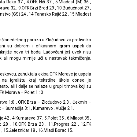
usta Reka 37 , 4.OFK Niš 37 , 5.Mladost (M) 36 ,
orava 32 , 9.OFK Brzi Brod 29 , 10.Budućnost 27 ,
instvo (GS) 24 , 14.Tanasko Rajić 22 , 15.Mladost
ošlonedeljnog poraza u Zloćudovu za protivnika
včani su dobrom i efikasnom igrom uspeli da
knjiže nova tri boda. Ladovčani još uvek nisu
k ali mogu mirnije ući u nastavak takmičenja.
Leskovcu, zahuktala ekipa OFK Morave je uspela
na igralištu kraj tekstilne škole doneo je
o, ali i dalje se nalaze u grupi timova koji su
FK Morava – Polet 1 : 0
nstvo 1:0 , OFK Brza – Zloćudovo 2:3 , Čekmin –
c – Šumadija 3:1 , Kumarevo . Vučje 2:1.
je 42 , 4.Kumarevo 37 , 5.Polet 35 , 6.Mlaost 35 ,
c 28 , 10.OFK Brza 23 , 11.Progres 22 , 12.FK
, 15.Železničar 18 , 16.Mladi Borac 15.