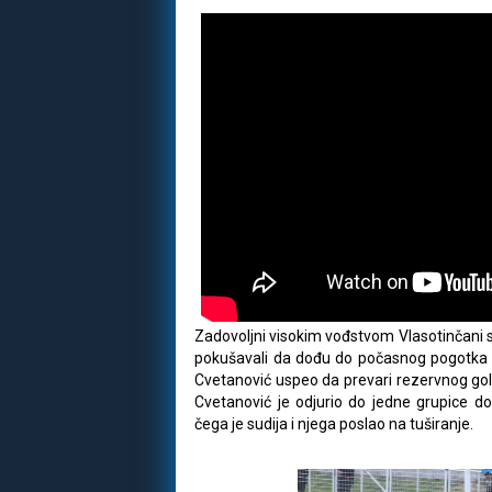
Zadovoljni visokim vođstvom Vlasotinčani su
pokušavali da dođu do počasnog pogotka i 
Cvetanović uspeo da prevari rezervnog go
Cvetanović je odjurio do jedne grupice d
čega je sudija i njega poslao na tuširanje.