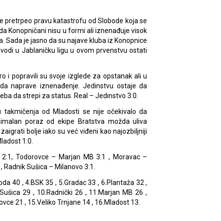
e pretrpeo pravu katastrofu od Slobode koja se
 da Konopničani nisu u formi ali iznenađuje visok
ja. Sada je jasno da su najave kluba iz Konopnice
vodi u Jablaničku ligu u ovom prvenstvu ostati
o i popravili su svoje izglede za opstanak ali u
 da naprave iznenađenje. Jedinstvu ostaje da
ba da strepi za status. Real – Jedinstvo 3:0.
 takmičenja od Mladosti se nije očekivalo da
nimalan poraz od ekipe Bratstva možda uliva
igrati bolje iako su već viđeni kao najozbiljniji
Mladost 1:0.
ki 2:1, Todorovce – Marjan MB 3:1 , Moravac –
 , Radnik Sušica – Milanovo 3:1.
oda 40 , 4.BSK 35 , 5.Gradac 33 , 6.Plantaža 32 ,
 Sušica 29 , 10.Radnički 26 , 11.Marjan MB 26 ,
vce 21 , 15.Veliko Trnjane 14 , 16.Mladost 13.