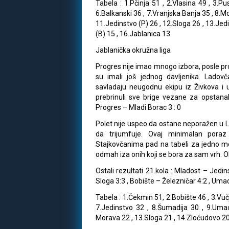
Tabela : 1.Pčinja 51 , 2.Vlasina 49 , 3.P
6.Balkanski 36 , 7.Vranjska Banja 35 , 8.M
11.Jedinstvo (P) 26 , 12.Sloga 26 , 13.Jed
(B) 15 , 16.Jablanica 13.
Jablanička okružna liga
Progres nije imao mnogo izbora, posle pr
su imali još jednog davljenika. Lado
savladaju neugodnu ekipu iz Živkova i u
prebrinuli sve brige vezane za opstana
Progres – Mladi Borac 3 : 0
Polet nije uspeo da ostane neporažen u 
da trijumfuje. Ovaj minimalan poraz 
Stajkovčanima pad na tabeli za jedno mest
odmah iza onih koji se bora za sam vrh. O
Ostali rezultati 21.kola : Mladost – Jedi
Sloga 3:3 , Bobište – Železničar 4:2 , Uma
Tabela : 1.Čekmin 51, 2.Bobište 46 , 3.Vuč
7.Jedinstvo 32 , 8.Šumadija 30 , 9.Uma
Morava 22 , 13.Sloga 21 , 14.Zloćudovo 20 