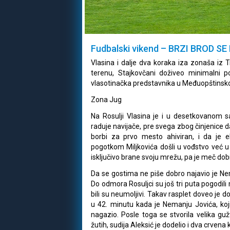
Fudbalski vikend – BRZI BROD S
Vlasina i dalje dva koraka iza zonaša iz 
terenu, Stajkovčani doživeo minimalni po
vlasotinačka predstavnika u Međuopštinskoj
Zona Jug
Na Rosulji Vlasina je i u desetkovanom 
raduje navijače, pre svega zbog činjenice d
borbi za prvo mesto ahiviran, i da je e
pogotkom Miljkovića došli u vođstvo već u 
isključivo brane svoju mrežu, pa je meč do
Da se gostima ne piše dobro najavio je Nem
Do odmora Rosuljci su još tri puta pogodili
bili su neumoljivi. Takav rasplet doveo je 
u 42. minutu kada je Nemanju Jovića, koji
nagazio. Posle toga se stvorila velika guž
žutih, sudija Aleksić je dodelio i dva crven