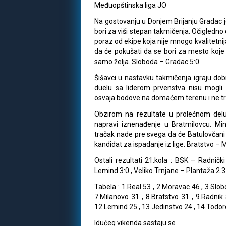
Međuopštinska liga JO
Na gostovanju u Donjem Brijanju Gradac j
bori za viši stepan takmičenja. Očigledno
poraz od ekipe koja nije mnogo kvalitetni
da će pokušati da se bori za mesto koje 
samo želja. Sloboda – Gradac 5:0
Šišavci u nastavku takmičenja igraju dobr
duelu sa liderom prvenstva nisu mogli
osvaja bodove na domaćem terenu i ne tre
Obzirom na rezultate u prolećnom delu
napravi iznenađenje u Bratmilovcu. Mi
tračak nade pre svega da će Batulovčani za
kandidat za ispadanje iz lige. Bratstvo – 
Ostali rezultati 21.kola : BSK – Radnič
Lemind 3:0 , Veliko Trnjane – Plantaža 2.3
Tabela : 1.Real 53 , 2.Moravac 46 , 3.Slob
7.Milanovo 31 , 8.Bratstvo 31 , 9.Radnik
12.Lemind 25 , 13.Jedinstvo 24 , 14.Todoro
Idućeg vikenda sastaju se