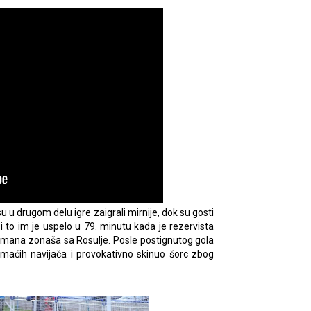
 u drugom delu igre zaigrali mirnije, dok su gosti
to im je uspelo u 79. minutu kada je rezervista
lmana zonaša sa Rosulje. Posle postignutog gola
omaćih navijača i provokativno skinuo šorc zbog