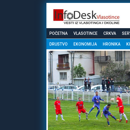
POČETNA
VLASOTINCE
CRKVA
SER
DRUSTVO
EKONOMIJA
HRONIKA
K