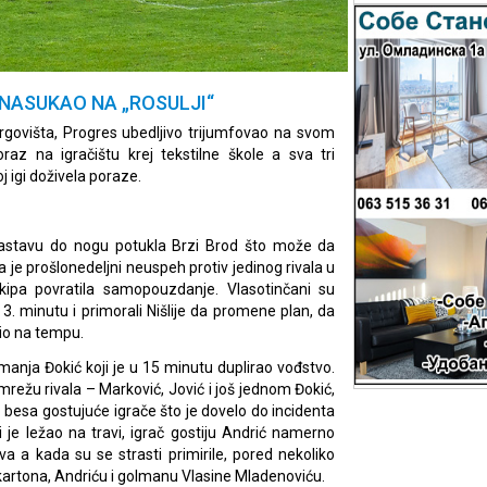
E NASUKAO NA „ROSULJI“
Trgovišta, Progres ubedljivo trijumfovao na svom
raz na igračištu krej tekstilne škole a sva tri
 igi doživela poraze.
sastavu do nogu potukla Brzi Brod što može da
a je prošlonedeljni neuspeh protiv jedinog rivala u
kipa povratila samopouzdanje. Vlasotinčani su
3. minutu i primorali Nišlije da promene plan, da
bio na tempu.
anja Đokić koji je u 15 minutu duplirao vođstvo.
 mrežu rivala – Marković, Jović i još jednom Đokić,
do besa gostujuće igrače što je dovelo do incidenta
 je ležao na travi, igrač gostiju Andrić namerno
va a kada su se strasti primirile, pored nekoliko
a kartona, Andriću i golmanu Vlasine Mladenoviću.