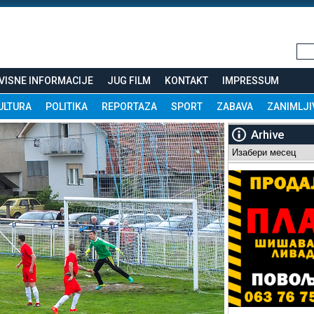
VISNE INFORMACIJE
JUG FILM
KONTAKT
IMPRESSUM
ULTURA
POLITIKA
REPORTAZA
SPORT
ZABAVA
ZANIMLJI
Arhive
Arhive