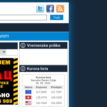
VOSTI
Vremenske prilike
Kursna lista