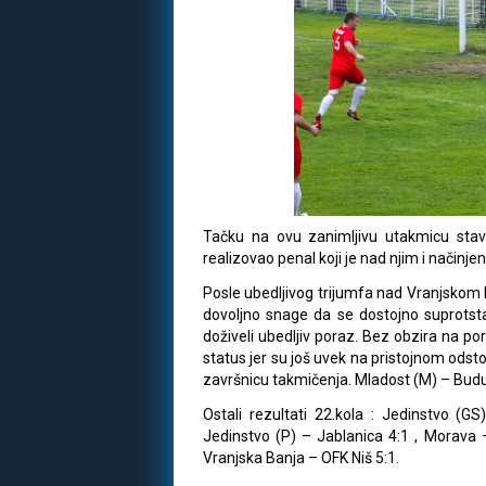
Tačku na ovu zanimljivu utakmicu stavio
realizovao penal koji je nad njim i načinjen
Posle ubedljivog trijumfa nad Vranjskom 
dovoljno snage da se dostojno suprotst
doživeli ubedljiv poraz. Bez obzira na p
status jer su još uvek na pristojnom odst
završnicu takmičenja. Mladost (M) – Budu
Ostali rezultati 22.kola : Jedinstvo (G
Jedinstvo (P) – Jablanica 4:1 , Morava –
Vranjska Banja – OFK Niš 5:1.