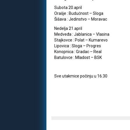
Subota 20.april
Orašje : Budućnost – Sloga
Šišava : Jedinstvo – Moravac
Nedelja 21.april
Medveđa : Jablanica – Vlasina
Stajkovce : Polat – Kumarevo
Lipovica : Sloga – Progres
Konopnica : Gradac – Real
Batulovce : Mladost – BSK
Sve utakmice počinju u 16.30