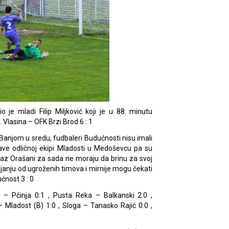
 je mladi Filip Miljković koji je u 88. minutu
. Vlasina – OFK Brzi Brod 6 : 1
Banjom u sredu, fudbaleri Budućnosti nisu imali
ave odličnoj ekipi Mladosti u Medoševcu pa su
oraz Orašani za sada ne moraju da brinu za svoj
ojanju od ugroženih timova i mirnije mogu čekati
ćnost 3 : 0
S) – Pčinja 0:1 , Pusta Reka – Balkanski 2:0 ,
 Mladost (B) 1:0 , Sloga – Tanasko Rajić 0:0 ,