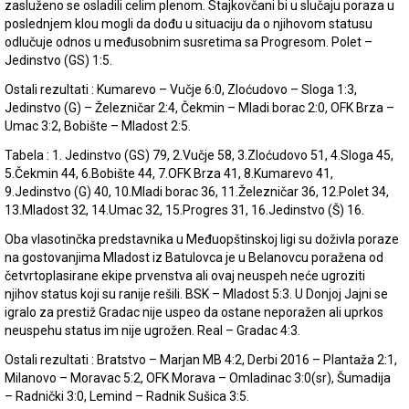
zasluženo se osladili celim plenom. Stajkovčani bi u slučaju poraza u
poslednjem klou mogli da dođu u situaciju da o njihovom statusu
odlučuje odnos u međusobnim susretima sa Progresom. Polet –
Jedinstvo (GS) 1:5.
Ostali rezultati : Kumarevo – Vučje 6:0, Zloćudovo – Sloga 1:3,
Jedinstvo (G) – Železničar 2:4, Čekmin – Mladi borac 2:0, OFK Brza –
Umac 3:2, Bobište – Mladost 2:5.
Tabela : 1. Jedinstvo (GS) 79, 2.Vučje 58, 3.Zloćudovo 51, 4.Sloga 45,
5.Čekmin 44, 6.Bobište 44, 7.OFK Brza 41, 8.Kumarevo 41,
9.Jedinstvo (G) 40, 10.Mladi borac 36, 11.Železničar 36, 12.Polet 34,
13.Mladost 32, 14.Umac 32, 15.Progres 31, 16.Jedinstvo (Š) 16.
Oba vlasotinčka predstavnika u Međuopštinskoj ligi su doživla poraze
na gostovanjima Mladost iz Batulovca je u Belanovcu poražena od
četvrtoplasirane ekipe prvenstva ali ovaj neuspeh neće ugroziti
njihov status koji su ranije rešili. BSK – Mladost 5:3. U Donjoj Jajni se
igralo za prestiž Gradac nije uspeo da ostane neporažen ali uprkos
neuspehu status im nije ugrožen. Real – Gradac 4:3.
Ostali rezultati : Bratstvo – Marjan MB 4:2, Derbi 2016 – Plantaža 2:1,
Milanovo – Moravac 5:2, OFK Morava – Omladinac 3:0(sr), Šumadija
– Radnički 3:0, Lemind – Radnik Sušica 3:5.