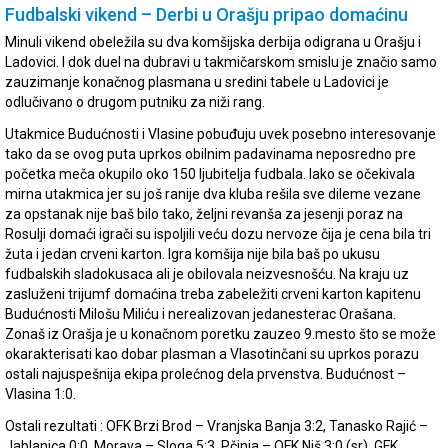
Fudbalski vikend – Derbi u Orašju pripao domaćinu
Minuli vikend obeležila su dva komšijska derbija odigrana u Orašju i
Ladovici. I dok duel na dubravi u takmičarskom smislu je značio samo
zauzimanje konačnog plasmana u sredini tabele u Ladovici je
odlučivano o drugom putniku za niži rang.
Utakmice Budućnosti i Vlasine pobuđuju uvek posebno interesovanje
tako da se ovog puta uprkos obilnim padavinama neposredno pre
početka meča okupilo oko 150 ljubitelja fudbala. Iako se očekivala
mirna utakmica jer su još ranije dva kluba rešila sve dileme vezane
za opstanak nije baš bilo tako, željni revanša za jesenji poraz na
Rosulji domaći igrači su ispoljili veću dozu nervoze čija je cena bila tri
žuta i jedan crveni karton. Igra komšija nije bila baš po ukusu
fudbalskih sladokusaca ali je obilovala neizvesnošću. Na kraju uz
zasluženi trijumf domaćina treba zabeležiti crveni karton kapitenu
Budućnosti Milošu Miliću i nerealizovan jedanesterac Orašana.
Zonaš iz Orašja je u konačnom poretku zauzeo 9.mesto što se može
okarakterisati kao dobar plasman a Vlasotinčani su uprkos porazu
ostali najuspešnija ekipa prolećnog dela prvenstva. Budućnost –
Vlasina 1:0.
Ostali rezultati : OFK Brzi Brod – Vranjska Banja 3:2, Tanasko Rajić –
Jablanica 0:0, Morava – Sloga 5:3, Pčinja – OFK Niš 3:0 (sr), GFK