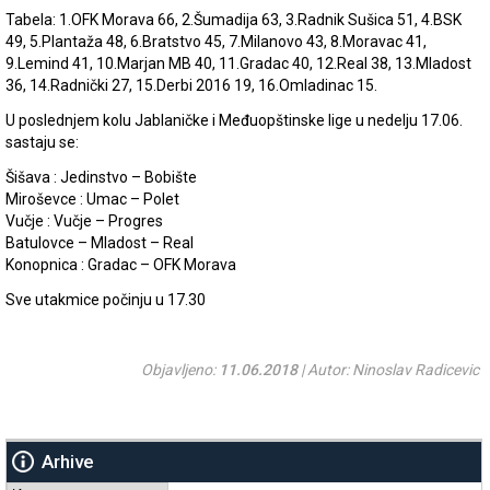
Tabela: 1.OFK Morava 66, 2.Šumadija 63, 3.Radnik Sušica 51, 4.BSK
49, 5.Plantaža 48, 6.Bratstvo 45, 7.Milanovo 43, 8.Moravac 41,
9.Lemind 41, 10.Marjan MB 40, 11.Gradac 40, 12.Real 38, 13.Mladost
36, 14.Radnički 27, 15.Derbi 2016 19, 16.Omladinac 15.
U poslednjem kolu Jablaničke i Međuopštinske lige u nedelju 17.06.
sastaju se:
Šišava : Jedinstvo – Bobište
Miroševce : Umac – Polet
Vučje : Vučje – Progres
Batulovce – Mladost – Real
Konopnica : Gradac – OFK Morava
Sve utakmice počinju u 17.30
Objavljeno:
11.06.2018
| Autor: Ninoslav Radicevic
Arhive