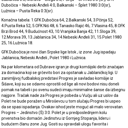
Dubočica – Nebeski Anđeli 4:0, Balkanski – Šplet 1980 3:0(sr),
Lužnica – Pusta Reka 0:3(sr).
Konačna tabela: 1.GFK Dubočica 64, 2.Balkanski 54, 3.Pčinja 52,
4.Pusta Reka 52, 5.OFK Niš 48, 6.Tanasko Rajić 46, 7.Vlasina 45, 8.OFK
Brzi Brod 44, 9.Budućnost 43, 10.Vranjska Banja 42, 11.Sloga 39,
12.Morava 39, 13.Jablanica 34, 14.Nebeski Anđeli 31, 15.Polet 1980
25, 16.Lužnica 18.
GFK Dubočica je novi član Srpske lige Istok , iz zone Jug ispadaju
Jablanica, Nebeski Anđeli , Polet 1980 i Lužnica.
Na par kilometara od Dubrave igran je drugi komšijski derbi značajan
za domaćina koji se grčevito bori za opstanak u Jablaničkoj ligi. U
zanimljivoj fudbalskoj predstavi Progres je savladao komšije iz
Šišave, koji su se odavno oprostili od lige ali novi bodovi nisu doneli
pomak na tabeli i po svenu sudeći imaju minimalne šanse da izbegnu
najgore. Tračak nade za Progres je pobeda u Vučju ali uz uslov da
Polet ne bude poražen u Miroševcu u tom slučaju Progres bi uspeo
da se spasi ispadanja. Ovakav ishod jeste moguć ali malo verovatan.
Progres – Jedinstvo (Š) 3:0. Polet je u predposlednjem kolu
prvenstva bio domaćin Jedinstvu iz Gornjeg Stopanja, lideru i
budućem članu zone Jug. Gosti su opravdali ulogu favorita i