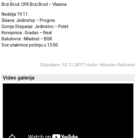
Brzi Brod: OFK Brzi Brod – Vlasina
Nedelja 19.11.
Šišava: Jedinstvp – Progres
Gornje Stopanje: Jedinstvo – Polet
Konopnica : Gradac – Real
Batulovce : Mladost – BSK
Sve utakmice počinju u 13.00
Objavljeno:
13.11.2017
| Autor: Ninoslav Radicevic
Video galerija