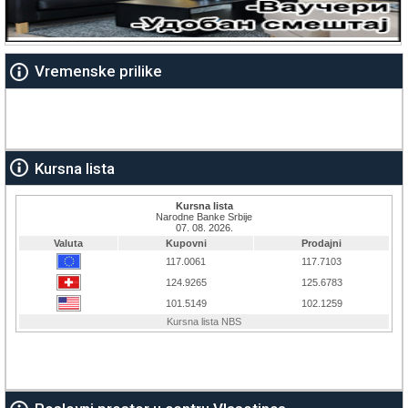
Vremenske prilike
Kursna lista