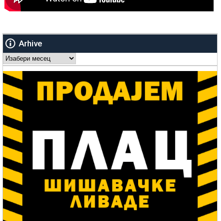
Arhive
Arhive