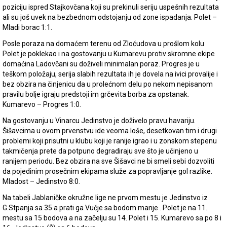
poziciju ispred Stajkovčana koji su prekinuli seriju uspešnih rezultata
ali su još uvek na bezbednom odstojanju od zone ispadanja. Polet –
Mladi borac 1:1.
Posle poraza na domaćem terenu od Zloćudova u prošlom kolu
Polet je poklekao i na gostovanju u Kumarevu protiv skromne ekipe
domaćina Ladovčani su doživeli minimalan poraz. Progres je u
teškom položaju, serija slabih rezultata ih je dovela na ivici provalije i
bez obzira na činjenicu da u prolećnom delu po nekom nepisanom
pravilu bolje igraju predstoji im grčevita borba za opstanak.
Kumarevo – Progres 1:0.
Na gostovanju u Vinarcu Jedinstvo je doživelo pravu havariju.
Šišavcima u ovom prvenstvu ide veoma loše, desetkovan tim i drugi
problemi koji prisutni u klubu koji je ranije igrao i u zonskom stepenu
takmičenja prete da potpuno degradiraju sve što je učinjeno u
ranijem periodu. Bez obzira na sve Šišavci ne bi smeli sebi dozvoliti
da pojedinim prosečnim ekipama služe za popravljanje gol razlike.
Mladost – Jedinstvo 8:0.
Na tabeli Jablaničke okružne lige ne prvom mestu je Jedinstvo iz
G.Stpanja sa 35 a prati ga Vučje sa bodom manje . Polet je na 11.
mestu sa 15 bodova a na začelju su 14. Polet i 15. Kumarevo sa po 8 i