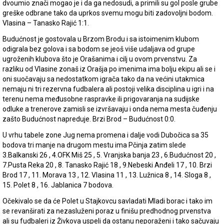
dvoumio znači mogao je i da ga nedosudi, a primili su gol posle grube
greške odbrane tako da uprkos svemu mogu biti zadovoljni bodom.
Vlasina – Tanasko Rajić 1:1.
Budućnost je gostovala u Brzom Brodu i sa istoimenim klubom
odigrala bez golova i sa bodom se jeoš više udaljava od grupe
ugroženih klubova što je Orašanima i cilj u ovom prvenstvu. Za
razliku od Vlasine zonaš iz Orašja po imenima ima bolju ekipu ali se i
oni suočavaju sa nedostatkom igrača tako da na većini utakmica
nemaju ni tri rezervna fudbalera ali postoji velika disciplina u igri i na
terenu nema međusobne raspravke ili prigovaranja na sudijske
odluke a trenerove zamisli se izvršavaju i onda nema mesta čuđenju
zašto Budućnost napreduje. Brzi Brod – Budućnost 0:0.
U vrhu tabele zone Jug nema promena i dalje vodi Dubočica sa 35
bodova tri manje na drugom mestu ima Pčinja zatim slede
3.Balkanski 26 , 4.OFK Miš 25 , 5. Vranjska banja 23 , 6.Budućnost 20 ,
7.Pusta Reka 20 , 8. Tanasko Rajić 18 , 9.Nebeski Anđeli 17 , 10. Brzi
Brod 17 , 11. Morava 13 , 12. Vlasina 11 , 13. Lužnica 8 , 14. Sloga 8 ,
15. Polet 8 , 16. Jablanica 7 bodova.
Očekivalo se da će Polet u Stajkovcu savladati Mladi borac i tako im
se revanširati za nezasluženi poraz u finišu predhodnog prvenstva
ali su fudbaleri iz Živkova uspeli da ostanu neporaženi i tako sačuvaju