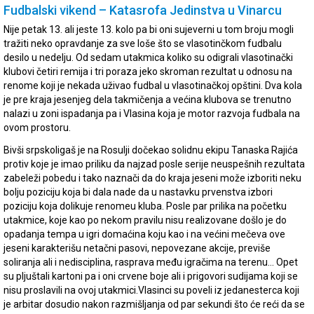
Fudbalski vikend – Katasrofa Jedinstva u Vinarcu
Nije petak 13. ali jeste 13. kolo pa bi oni sujeverni u tom broju mogli
tražiti neko opravdanje za sve loše što se vlasotinčkom fudbalu
desilo u nedelju. Od sedam utakmica koliko su odigrali vlasotinački
klubovi četiri remija i tri poraza jeko skroman rezultat u odnosu na
renome koji je nekada uživao fudbal u vlasotinačkoj opštini. Dva kola
je pre kraja jesenjeg dela takmičenja a većina klubova se trenutno
nalazi u zoni ispadanja pa i Vlasina koja je motor razvoja fudbala na
ovom prostoru.
Bivši srpskoligaš je na Rosulji dočekao solidnu ekipu Tanaska Rajića
protiv koje je imao priliku da najzad posle serije neuspešnih rezultata
zabeleži pobedu i tako naznači da do kraja jeseni može izboriti neku
bolju poziciju koja bi dala nade da u nastavku prvenstva izbori
poziciju koja dolikuje renomeu kluba. Posle par prilika na početku
utakmice, koje kao po nekom pravilu nisu realizovane došlo je do
opadanja tempa u igri domaćina koju kao i na većini mečeva ove
jeseni karakterišu netačni pasovi, nepovezane akcije, previše
soliranja ali i nedisciplina, rasprava među igračima na terenu… Opet
su pljuštali kartoni pa i oni crvene boje ali i prigovori sudijama koji se
nisu proslavili na ovoj utakmici.Vlasinci su poveli iz jedanesterca koji
je arbitar dosudio nakon razmišljanja od par sekundi što će reći da se