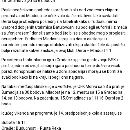
16. Jedinstvo (Š) sa 6 bodova.
Posle neočekivane pobede u prošlom kolu nad vodećom ekipom
prvenstva od Mladosti se očekivalo da će relativno lako savladati
Derbi koji je ubedljivo poslednji na tabeli ali kako u fudbalu nema
unapred dobijenih utakmica Batulovčani su podlegli euforini i iz meča
sa „fenjerašem“ doneli samo bod što bi se slobodno moglo proglasiti
neuspehom. Fudbaleri Mladosti igraju sa dosta oscilacija i u
narednom periodu moraju stabilizovati ekipu ukoliko žele da postižu
bolje rezultate kakve zaslužuje ovaj klub. Derbi – Mladost 1:1.
Po sistemu toplo-hladno igra i Gradac koji je na gostovanju BSK-u
pružio jednu od svojih slabijih igara pa shodno tome doživeo visok
poraz. Konopničani se nalaze u zoni ispadanja i moraju se boriti za
svaki bod kako bi na kraju izbegli ono najgore.
Na tabeli međuopštinske lige u vođstvu je OFK Morva sa 33 a prati je
Šumadija sa 30 bodova. Mladost je na 12. mestu sa 15 a Gradac na
14. sa 13 bodova. Na začenju su 15.Omladinac sa 11 i 16. Derbi sa 2
boda.
Idućeg vikenda na programu je 14. predposlednje kolo a sastaju se :
Subota 18.11.
Orašje : Budućnost – Pusta Reka