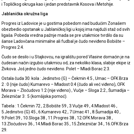
i Topličkog okruga kao i jedan predstavnik Kosova i Metohije.
Jablanička okružna liga
Progres iz Ladovice je u gostima pobedom nad budućim Zonašem
obezbedio opstanak u Jablaničkoj ligi u kojoj ima najduži staž od svih
ligaša. Pobeda vredna pažnje mada se pre utakmice tvrdilo da su
šanse Ladovčana minimalne ali fudbal je čudo neviđeno Bobište –
Progres 2:4.
Čudo se desilo i u Stajkovcu, na igralištu pored Vlasine domaćin je na
čudesan način izgubio utakmicu od, za nekoliko klasa, slabije ekipe iz
Živkova. Još jedno čudo neviđeno. Polet – Mladi Borac 2:3.
Ostala čuda 30. kola : Jedinstvo (G) – Čekmin 4:5 , Umac – OFK Brza
2 : 0 (nije čudo) Kumarevo – Mladost 0:4 (čudo ali već viđeno), OFK
Morava – Zloćudovo 1:2 (nije viđeno) , Vučje – Sloga 2:2 , Šumadija –
Železničar 3 : 5 (komšijska pomoć).
Tabela : 1.Čekmin 72 , 2.Bobište 59 , 3.Vučje 49 , 4.Mladost 46 ,
5.Jedinstvo (G) 45 , 6.Kumarevo 42 , 7.Umac 41 , 8.Šumadija 40 ,
9.Polet 39 , 10.Sloga 38 , 11.Progres 38 , 12.OFK Morava 38 ,
13.Zloćudovo 36 , 14.Mladi Borac 35 , 15.Železničar 34 , 16.OFK Brza
29.