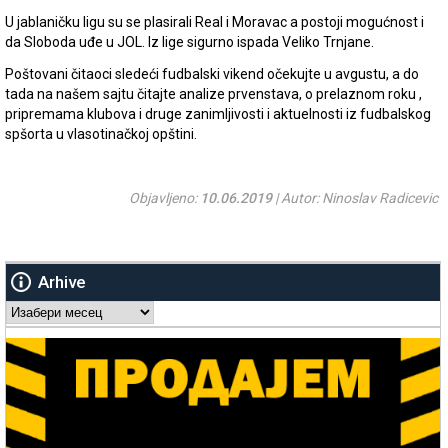
U jablaničku ligu su se plasirali Real i Moravac a postoji mogućnost i
da Sloboda uđe u JOL. Iz lige sigurno ispada Veliko Trnjane.
Poštovani čitaoci sledeći fudbalski vikend očekujte u avgustu, a do
tada na našem sajtu čitajte analize prvenstava, o prelaznom roku ,
pripremama klubova i druge zanimljivosti i aktuelnosti iz fudbalskog
spšorta u vlasotinačkoj opštini.
Objavljeno:
10.06.2019
| Autor: Ninoslav Radicevic
Arhive
Arhive