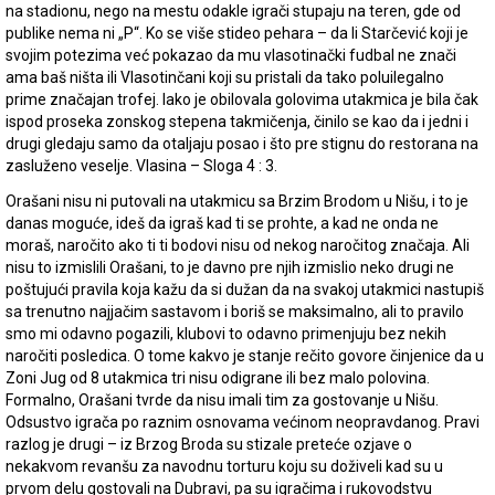
na stadionu, nego na mestu odakle igrači stupaju na teren, gde od
publike nema ni „P“. Ko se više stideo pehara – da li Starčević koji je
svojim potezima već pokazao da mu vlasotinački fudbal ne znači
ama baš ništa ili Vlasotinčani koji su pristali da tako poluilegalno
prime značajan trofej. Iako je obilovala golovima utakmica je bila čak
ispod proseka zonskog stepena takmičenja, činilo se kao da i jedni i
drugi gledaju samo da otaljaju posao i što pre stignu do restorana na
zasluženo veselje. Vlasina – Sloga 4 : 3.
Orašani nisu ni putovali na utakmicu sa Brzim Brodom u Nišu, i to je
danas moguće, ideš da igraš kad ti se prohte, a kad ne onda ne
moraš, naročito ako ti ti bodovi nisu od nekog naročitog značaja. Ali
nisu to izmislili Orašani, to je davno pre njih izmislio neko drugi ne
poštujući pravila koja kažu da si dužan da na svakoj utakmici nastupiš
sa trenutno najjačim sastavom i boriš se maksimalno, ali to pravilo
smo mi odavno pogazili, klubovi to odavno primenjuju bez nekih
naročiti posledica. O tome kakvo je stanje rečito govore činjenice da u
Zoni Jug od 8 utakmica tri nisu odigrane ili bez malo polovina.
Formalno, Orašani tvrde da nisu imali tim za gostovanje u Nišu.
Odsustvo igrača po raznim osnovama većinom neopravdanog. Pravi
razlog je drugi – iz Brzog Broda su stizale preteće ozjave o
nekakvom revanšu za navodnu torturu koju su doživeli kad su u
prvom delu gostovali na Dubravi, pa su igračima i rukovodstvu