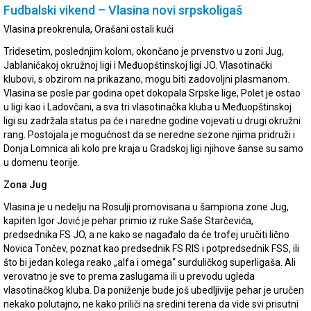
Fudbalski vikend – Vlasina novi srpskoligaš
Vlasina preokrenula, Orašani ostali kući
Tridesetim, poslednjim kolom, okončano je prvenstvo u zoni Jug,
Jablaničakoj okružnoj ligi i Međuopštinskoj ligi JO. Vlasotinački
klubovi, s obzirom na prikazano, mogu biti zadovoljni plasmanom.
Vlasina se posle par godina opet dokopala Srpske lige, Polet je ostao
u ligi kao i Ladovčani, a sva tri vlasotinačka kluba u Međuopštinskoj
ligi su zadržala status pa će i naredne godine vojevati u drugi okružni
rang. Postojala je mogućnost da se neredne sezone njima pridruži i
Donja Lomnica ali kolo pre kraja u Gradskoj ligi njihove šanse su samo
u domenu teorije.
Zona Jug
Vlasina je u nedelju na Rosulji promovisana u šampiona zone Jug,
kapiten Igor Jović je pehar primio iz ruke Saše Starčevića,
predsednika FS JO, a ne kako se nagađalo da će trofej uručiti lično
Novica Tončev, poznat kao predsednik FS RIS i potpredsednik FSS, ili
što bi jedan kolega reako „alfa i omega“ surduličkog superligaša. Ali
verovatno je sve to prema zaslugama ili u prevodu ugleda
vlasotinačkog kluba. Da poniženje bude još ubedljivije pehar je uručen
nekako polutajno, ne kako priliči na sredini terena da vide svi prisutni