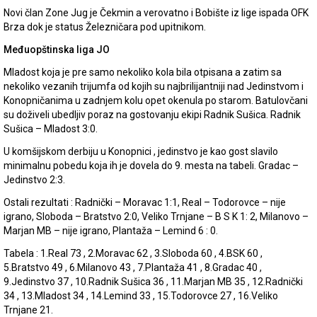
Novi član Zone Jug je Čekmin a verovatno i Bobište iz lige ispada OFK
Brza dok je status Železničara pod upitnikom.
Međuopštinska liga JO
Mladost koja je pre samo nekoliko kola bila otpisana a zatim sa
nekoliko vezanih trijumfa od kojih su najbrilijantniji nad Jedinstvom i
Konopničanima u zadnjem kolu opet okenula po starom. Batulovčani
su doživeli ubedljiv poraz na gostovanju ekipi Radnik Sušica. Radnik
Sušica – Mladost 3:0.
U komšijskom derbiju u Konopnici , jedinstvo je kao gost slavilo
minimalnu pobedu koja ih je dovela do 9. mesta na tabeli. Gradac –
Jedinstvo 2:3.
Ostali rezultati : Radnički – Moravac 1:1, Real – Todorovce – nije
igrano, Sloboda – Bratstvo 2:0, Veliko Trnjane – B S K 1: 2, Milanovo –
Marjan MB – nije igrano, Plantaža – Lemind 6 : 0.
Tabela : 1.Real 73 , 2.Moravac 62 , 3.Sloboda 60 , 4.BSK 60 ,
5.Bratstvo 49 , 6.Milanovo 43 , 7.Plantaža 41 , 8.Gradac 40 ,
9.Jedinstvo 37 , 10.Radnik Sušica 36 , 11.Marjan MB 35 , 12.Radnički
34 , 13.Mladost 34 , 14.Lemind 33 , 15.Todorovce 27 , 16.Veliko
Trnjane 21.