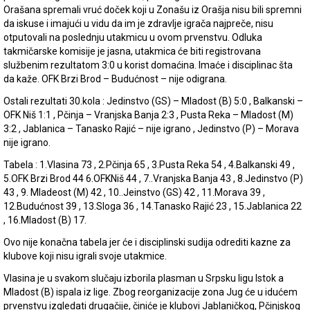
Orašana spremali vruć doček koji u Zonašu iz Orašja nisu bili spremni
da iskuse i imajući u vidu da im je zdravlje igrača najpreče, nisu
otputovali na poslednju utakmicu u ovom prvenstvu. Odluka
takmičarske komisije je jasna, utakmica će biti registrovana
službenim rezultatom 3:0 u korist domaćina. Imaće i disciplinac šta
da kaže. OFK Brzi Brod – Budućnost – nije odigrana.
Ostali rezultati 30.kola : Jedinstvo (GS) – Mladost (B) 5:0 , Balkanski –
OFK Niš 1:1 , Pčinja – Vranjska Banja 2:3 , Pusta Reka – Mladost (M)
3:2 , Jablanica – Tanasko Rajić – nije igrano , Jedinstvo (P) – Morava
nije igrano.
Tabela : 1.Vlasina 73 , 2.Pčinja 65 , 3.Pusta Reka 54 , 4.Balkanski 49 ,
5.OFK Brzi Brod 44 6.OFKNiš 44 , 7..Vranjska Banja 43 , 8.Jedinstvo (P)
43 , 9. Mladeost (M) 42 , 10..Jeinstvo (GS) 42 , 11.Morava 39 ,
12.Budućnost 39 , 13.Sloga 36 , 14.Tanasko Rajić 23 , 15.Jablanica 22
, 16.Mladost (B) 17.
Ovo nije konačna tabela jer će i disciplinski sudija odrediti kazne za
klubove koji nisu igrali svoje utakmice.
Vlasina je u svakom slučaju izborila plasman u Srpsku ligu Istok a
Mladost (B) ispala iz lige. Zbog reorganizacije zona Jug će u idućem
prvenstvu izgledati drugačije, činiće je klubovi Jablaničkog, Pčinjskog