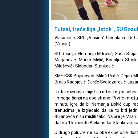
Futsal, treća liga „Istok“, SU Rosu
Vlasotince, SRC „Vlasina“ Gledalaca: 150. S
(Vranje).
SU Rosulja: Nemanja Mitrović, Saša Stoja
Marjanović, Marko Mišić, Bogoljub Stanko
Milošević i Slobodan Stanković.
KMF BSK Bujanovac: Miloš Ristić, Dejan Ml
Braco Radojević, Đorđe Svetozarević, Lazar
U utakmici koja i nije bila od nekog posebn
i mnogo šansi na obe strane. Prvi je mrež
minutu igre da bi Nemanja Đokić duplir
trenucima je izgledalo da će to biti jedn
Bujanovca nisu mislili tako. Najpre je Mil
da bi u 16. minutu Aleksandar Stanković, ka
U drugo poluvreme su obe ekipe ušle dosta