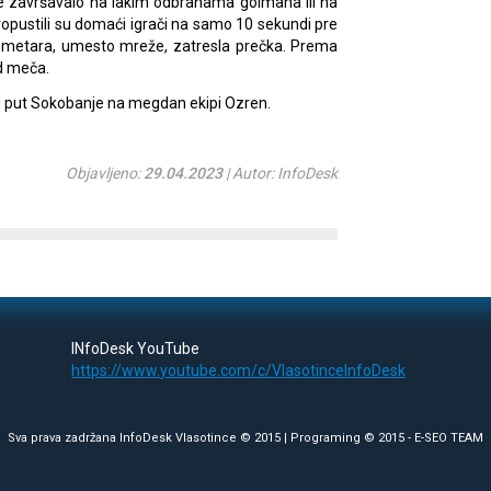
 se završavalo na lakim odbranama golmana ili na
opustili su domaći igrači na samo 10 sekundi pre
r metara, umesto mreže, zatresla prečka. Prema
d meča.
du put Sokobanje na megdan ekipi Ozren.
Objavljeno:
29.04.2023
| Autor: InfoDesk
INfoDesk YouTube
https://www.youtube.com/c/VlasotinceInfoDesk
Sva prava zadržana InfoDesk Vlasotince © 2015 | Programing © 2015 -
E-SEO TEAM