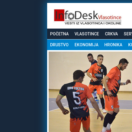
POČETNA
VLASOTINCE
CRKVA
SER
DRUSTVO
EKONOMIJA
HRONIKA
K