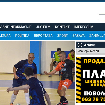
VISNE INFORMACIJE
JUG FILM
KONTAKT
IMPRESSUM
ULTURA
POLITIKA
REPORTAZA
SPORT
ZABAVA
ZANIMLJI
Arhive
Arhive