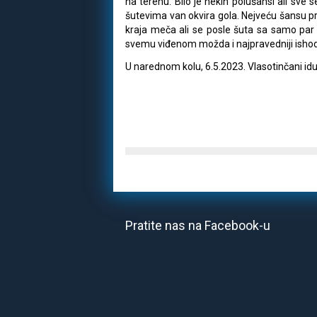
na terenu. BIlo je nekih polušansi ali sve
šutevima van okvira gola. Nejveću šansu pr
kraja meča ali se posle šuta sa samo pa
svemu viđenom možda i najpravedniji isho
U narednom kolu, 6.5.2023. Vlasotinčani i
Pratite nas na Facebook-u