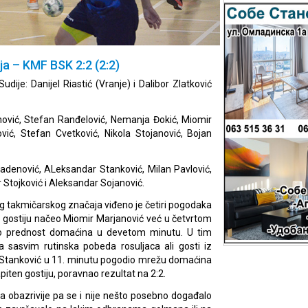
lja – KMF BSK 2:2 (2:2)
udije: Danijel Riastić (Vranje) i Dalibor Zlatković
nović, Stefan Ranđelović, Nemanja Đokić, Miomir
vić, Stefan Cvetković, Nikola Stojanović, Bojan
adenović, ALeksandar Stanković, Milan Pavlović,
 Stojković i Aleksandar Sojanović.
og takmičarskog značaja viđeno je četiri pogodaka
u gostiju načeo Miomir Marjanović već u četvrtom
ao prednost domaćina u devetom minutu. U tim
a sasvim rutinska pobeda rosuljaca ali gosti iz
an Stanković u 11. minutu pogodio mrežu domaćina
piten gostiju, poravnao rezultat na 2:2.
 obazrivije pa se i nije nešto posebno događalo