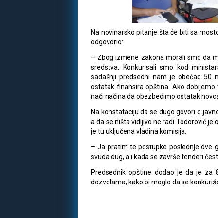
Na novinarsko pitanje šta će biti sa mos
odgovorio:
– Zbog izmene zakona morali smo da men
sredstva. Konkurisali smo kod ministarst
sadašnji predsedni nam je obećao 50 mi
ostatak finansira opština. Ako dobijemo
naći načina da obezbedimo ostatak novc
Na konstataciju da se dugo govori o javno
a da se ništa vidljivo ne radi Todorović je
je tu uključena vladina komisija.
– Ja pratim te postupke poslednje dve g
svuda dug, a i kada se završe tenderi čes
Predsednik opštine dodao je da je za
dozvolama, kako bi moglo da se konkuriše 