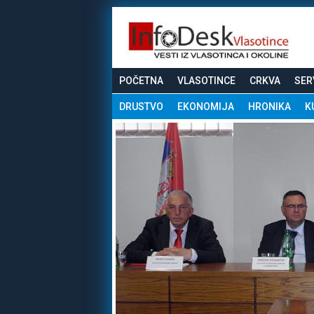
POČETNA
VLASOTINCE
CRKVA
SER
DRUSTVO
EKONOMIJA
HRONIKA
K