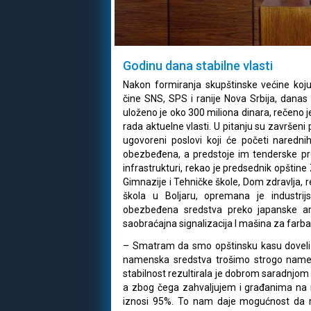
Godinu dana stabilne vlasti
Nakon formiranja skupštinske većine koju 
čine SNS, SPS i ranije Nova Srbija, danas 
uloženo je oko 300 miliona dinara, rečeno 
rada aktuelne vlasti. U pitanju su završeni p
ugovoreni poslovi koji će početi narednih
obezbeđena, a predstoje im tenderske pr
infrastrukturi, rekao je predsednik opštin
Gimnazije i Tehničke škole, Dom zdravlja, 
škola u Boljaru, opremana je industri
obezbeđena sredstva preko japanske a
saobraćajna signalizacija I mašina za farba
– Smatram da smo opštinsku kasu doveli u
namenska sredstva trošimo strogo name
stabilnost rezultirala je dobrom saradnjom
a zbog čega zahvaljujem i građanima na 
iznosi 95%. To nam daje mogućnost da ra