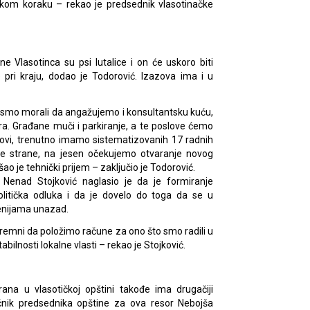
akom koraku – rekao je predsednik vlasotinačke
 Vlasotinca su psi lutalice i on će uskoro biti
e pri kraju, dodao je Todorović. Izazova ima i u
a smo morali da angažujemo i konsultantsku kuću,
a. Građane muči i parkiranje, a te poslove ćemo
ovi, trenutno imamo sistematizovanih 17 radnih
 strane, na jesen očekujemo otvaranje novog
ao je tehnički prijem – zaključio je Todorović.
Nenad Stojković naglasio je da je formiranje
olitička odluka i da je dovelo do toga da se u
cenijama unazad.
emni da položimo račune za ono što smo radili u
bilnosti lokalne vlasti – rekao je Stojković.
rana u vlasotičkoj opštini takođe ima drugačiji
nik predsednika opštine za ova resor Nebojša