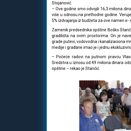
Stojanović.
– Ove godine smo odvojili 16,3 miliona dina
više u odnosu na prethodne godine. Verujem
5% izdvajanja iz budžeta za ove namen e- r
Zamenik predsednika opštine Boško Stančić 
gradilišta na ovim prostorima. On je na
grade putevi, vodovodna i kanalizaciona mre
medije i građane imao je i jednu ekskluzivn
– Počeće radovi na putnom pravcu Vlaso
Sredstva u iznosu od 49 miliona dinara odo
opštine – rekao je Stančić.