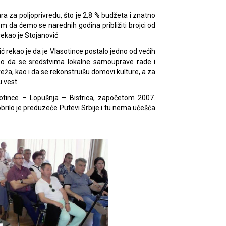
ra za poljoprivredu, što je 2,8 % budžeta i znatno
 da ćemo se narednih godina približiti brojci od
ekao je Stojanović
rekao je da je Vlasotince postalo jedno od većih
veo da se sredstvima lokalne samouprave rade i
ža, kao i da se rekonstruišu domovi kulture, a za
u vest.
tince – Lopušnja – Bistrica, započetom 2007.
brilo je preduzeće Putevi Srbije i tu nema učešća