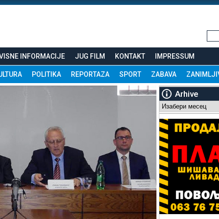
VISNE INFORMACIJE
JUG FILM
KONTAKT
IMPRESSUM
ULTURA
POLITIKA
REPORTAZA
SPORT
ZABAVA
ZANIMLJI
Arhive
Arhive