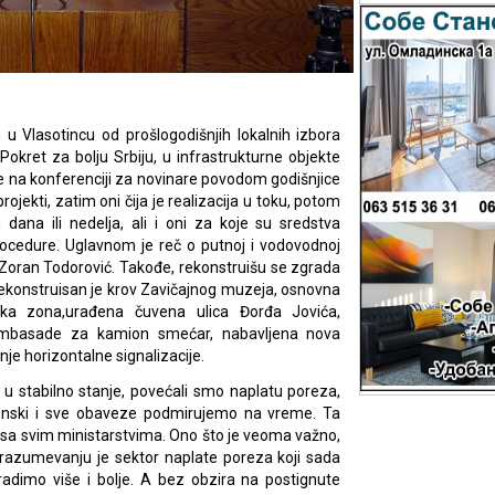
u Vlasotincu od prošlogodišnjih lokalnih izbora
Pokret za bolju Srbiju, u infrastrukturne objekte
je na konferenciji za novinare povodom godišnjice
rojekti, zatim oni čija je realizacija u toku, potom
 dana ili nedelja, ali i oni za koje su sredstva
ocedure. Uglavnom je reč o putnoj i vodovodnoj
e Zoran Todorović. Takođe, rekonstruišu se zgrada
rekonstruisan je krov Zavičajnog muzeja, osnovna
jska zona,urađena čuvena ulica Đorđa Jovića,
mbasade za kamion smećar, nabavljena nova
nje horizontalne signalizacije.
 stabilno stanje, povećali smo naplatu poreza,
nski i sve obaveze podmirujemo na vreme. Ta
 sa svim ministarstvima. Ono što je veoma važno,
razumevanju je sektor naplate poreza koji sada
dimo više i bolje. A bez obzira na postignute