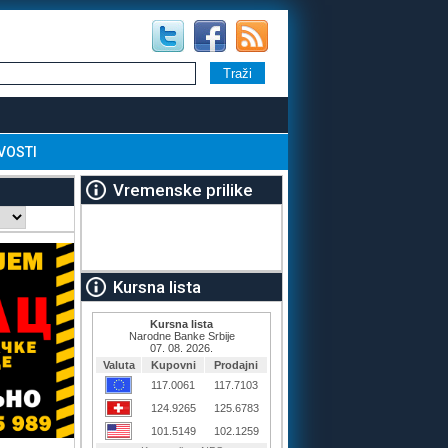
VOSTI
Vremenske prilike
Kursna lista