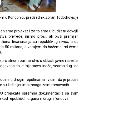
tom u Konopnici, predsednik Zoran Tododrović je
jamo projekat i za to smo u budžetu odvojili
va privrede, nismo prošli, ali bivši premijer,
liona finansiranja sa republičkog nivoa, a da
 tih 50 miliona, a verujem da hoćemo, mi ćemo
a.
 privatnom partnerstvu u oblasti javne rasvete,
 odgovorio da je taj proces, inače, veoma dug i da
odine u drugim opštinama i vidim da je proces
te su žalbe jer ima mnogo zainteresovanih.
 80 projekata spremna dokumentacija sa svim
kod republičkih organa ili drugih fondova.