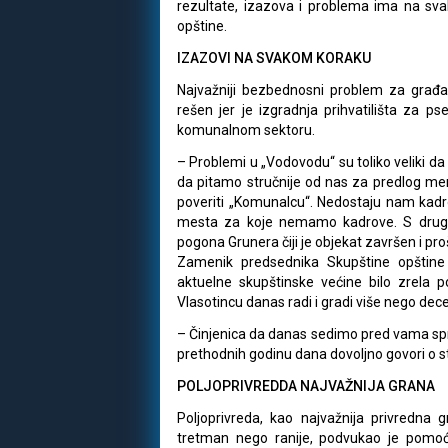
rezultate, izazova i problema ima na sv
opštine.
IZAZOVI NA SVAKOM KORAKU
Najvažniji bezbednosni problem za građane
rešen jer je izgradnja prihvatilišta za ps
komunalnom sektoru.
– Problemi u „Vodovodu“ su toliko veliki d
da pitamo stručnije od nas za predlog mer
poveriti „Komunalcu“. Nedostaju nam kadr
mesta za koje nemamo kadrove. S druge
pogona Grunera čiji je objekat završen i proš
Zamenik predsednika Skupštine opštine 
aktuelne skupštinske većine bilo zrela p
Vlasotincu danas radi i gradi više nego de
– Činjenica da danas sedimo pred vama spr
prethodnih godinu dana dovoljno govori o sta
POLJOPRIVREDDA NAJVAŽNIJA GRANA
Poljoprivreda, kao najvažnija privredna g
tretman nego ranije, podvukao je pomoć