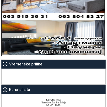
Vremenske prilike
Kursna lista