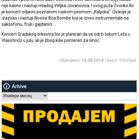
nije kasno i nastup mladog Veljka Jovanovića. I ovog puta Zvonko Ilić
je koncert odjavio poznatom ruskom pesmom „Kaljinka“. Ovacije je
izazvao i nastup Novice Ilića Bombe koji je izveo instrumentale na
saksofonu, fruli i gajdanici.
Koncert Gradskog orkestra bio je planiran da se održi tokom Leta u
Vlasotincu u julu, ali je zbog kiše pomeren za sinoć.
Objavljeno:
15.08.2018
| Autor: InfoDesk
Arhive
Arhive