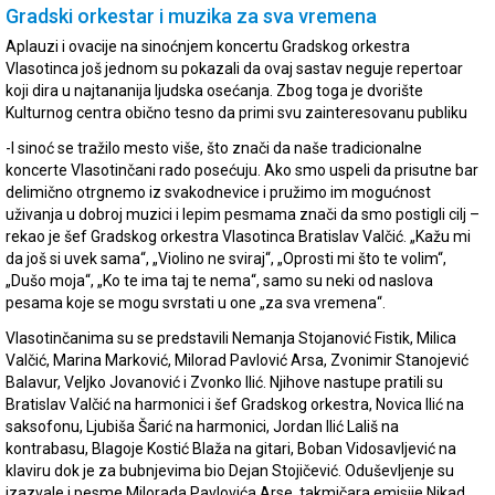
Gradski orkestar i muzika za sva vremena
Aplauzi i ovacije na sinoćnjem koncertu Gradskog orkestra
Vlasotinca još jednom su pokazali da ovaj sastav neguje repertoar
koji dira u najtananija ljudska osećanja. Zbog toga je dvorište
Kulturnog centra obično tesno da primi svu zainteresovanu publiku
-I sinoć se tražilo mesto više, što znači da naše tradicionalne
koncerte Vlasotinčani rado posećuju. Ako smo uspeli da prisutne bar
delimično otrgnemo iz svakodnevice i pružimo im mogućnost
uživanja u dobroj muzici i lepim pesmama znači da smo postigli cilj –
rekao je šef Gradskog orkestra Vlasotinca Bratislav Valčić. „Kažu mi
da još si uvek sama“, „Violino ne sviraj“, „Oprosti mi što te volim“,
„Dušo moja“, „Ko te ima taj te nema“, samo su neki od naslova
pesama koje se mogu svrstati u one „za sva vremena“.
Vlasotinčanima su se predstavili Nemanja Stojanović Fistik, Milica
Valčić, Marina Marković, Milorad Pavlović Arsa, Zvonimir Stanojević
Balavur, Veljko Jovanović i Zvonko Ilić. Njihove nastupe pratili su
Bratislav Valčić na harmonici i šef Gradskog orkestra, Novica Ilić na
saksofonu, Ljubiša Šarić na harmonici, Jordan Ilić Lališ na
kontrabasu, Blagoje Kostić Blaža na gitari, Boban Vidosavljević na
klaviru dok je za bubnjevima bio Dejan Stojičević. Oduševljenje su
izazvale i pesme Milorada Pavlovića Arse, takmičara emisije Nikad