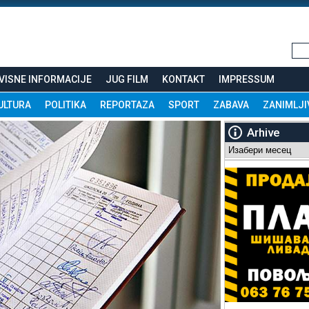
VISNE INFORMACIJE
JUG FILM
KONTAKT
IMPRESSUM
ULTURA
POLITIKA
REPORTAZA
SPORT
ZABAVA
ZANIMLJI
Arhive
Arhive