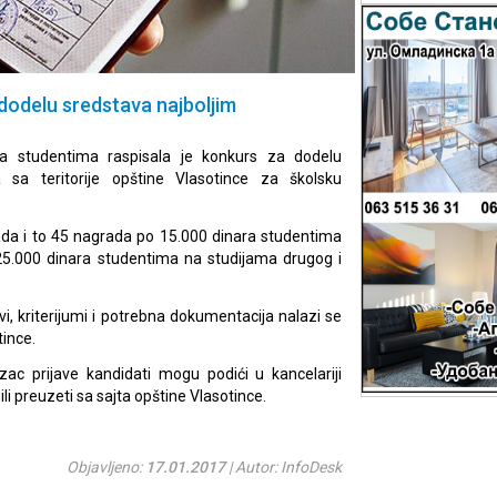
dodelu sredstava najboljim
da studentima raspisala je konkurs za dodelu
 sa teritorije opštine Vlasotince za školsku
da i to 45 nagrada po 15.000 dinara studentima
5.000 dinara studentima na studijama drugog i
, kriterijumi i potrebna dokumentacija nalazi se
tince.
ac prijave kandidati mogu podići u kancelariji
i preuzeti sa sajta opštine Vlasotince.
Objavljeno:
17.01.2017
| Autor: InfoDesk