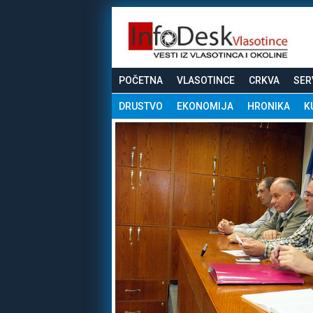
POČETNA
VLASOTINCE
CRKVA
SER
DRUSTVO
EKONOMIJA
HRONIKA
K