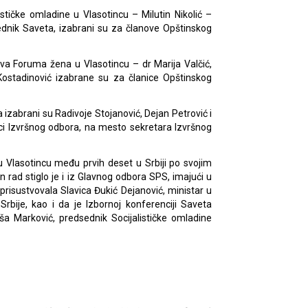
tičke omladine u Vlasotincu – Milutin Nikolić –
dnik Saveta, izabrani su za članove Opštinskog
va Foruma žena u Vlasotincu – dr Marija Valčić,
Kostadinović izabrane su za članice Opštinskog
 izabrani su Radivoje Stojanović, Dejan Petrović i
ci Izvršnog odbora, na mesto sekretara Izvršnog
u Vlasotincu među prvih deset u Srbiji po svojim
 rad stiglo je i iz Glavnog odbora SPS, imajući u
prisustvovala Slavica Đukić Dejanović, ministar u
rbije, kao i da je Izbornoj konferenciji Saveta
ša Marković, predsednik Socijalističke omladine