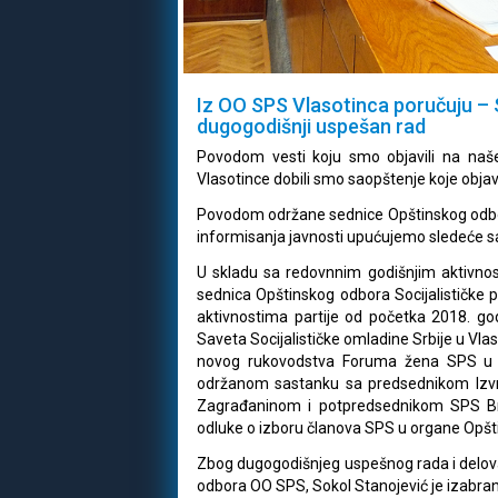
Iz OO SPS Vlasotinca poručuju – S
dugogodišnji uspešan rad
Povodom vesti koju smo objavili na naš
Vlasotince dobili smo saopštenje koje objav
Povodom održane sednice Opštinskog odbora S
informisanja javnosti upućujemo sledeće s
U skladu sa redovnnim godišnjim aktivnos
sednica Opštinskog odbora Socijalističke par
aktivnostima partije od početka 2018. god
Saveta Socijalističke omladine Srbije u Vlaso
novog rukovodstva Foruma žena SPS u V
održanom sastanku sa predsednikom Iz
Zagrađaninom i potpredsednikom SPS B
odluke o izboru članova SPS u organe Opšti
Zbog dugogodišnjeg uspešnog rada i delov
odbora OO SPS, Sokol Stanojević je izabra