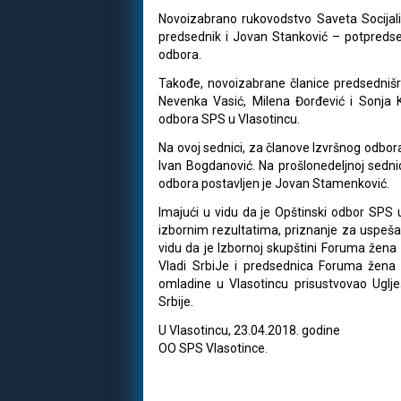
Novoizabrano rukovodstvo Saveta Socijalis
predsednik i Jovan Stanković – potpredse
odbora.
Takođe, novoizabrane članice predsednišr
Nevenka Vasić, Milena Đorđević i Sonja 
odbora SPS u Vlasotincu.
Na ovoj sednici, za članove Izvršnog odbora
Ivan Bogdanović. Na prošlonedeljnoj sedni
odbora postavljen je Jovan Stamenković.
Imajući u vidu da je Opštinski odbor SPS 
izbornim rezultatima, priznanje za uspešan
vidu da je Izbornoj skupštini Foruma žena 
Vladi SrbiJe i predsednica Foruma žena S
omladine u Vlasotincu prisustvovao Uglje
Srbije.
U Vlasotincu, 23.04.2018. godine
OO SPS Vlasotince.