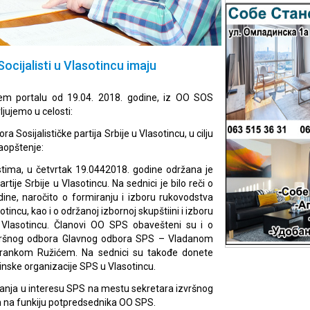
ocijalisti u Vlasotincu imaju
em portalu od 19.04. 2018. godine, iz OO SOS
ljujemo u celosti:
osijalističke partija Srbije u Vlasotincu, u cilju
aopštenje:
tima, u četvrtak 19.0442018. godine održana je
tije Srbije u Vlasotincu. Na sednici je bilo reči o
ine, naročito o formiranju i izboru rukovodstva
tincu, kao i o održanoj izbornoj skupštiini i izboru
lasotincu. Članovi OO SPS obavešteni su i o
vršnog odbora Glavnog odbora SPS – Vladanom
rankom Ružićem. Na sednici su takođe donete
nske organizacije SPS u Vlasotincu.
anja u interesu SPS na mestu sekretara izvršnog
n na funkiju potpredsednika OO SPS.