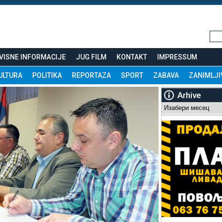
VISNE INFORMACIJE
JUG FILM
KONTAKT
IMPRESSUM
ULTURA
POLITIKA
REPORTAZA
SPORT
ZABAVA
ZANIMLJI
Arhive
Arhive