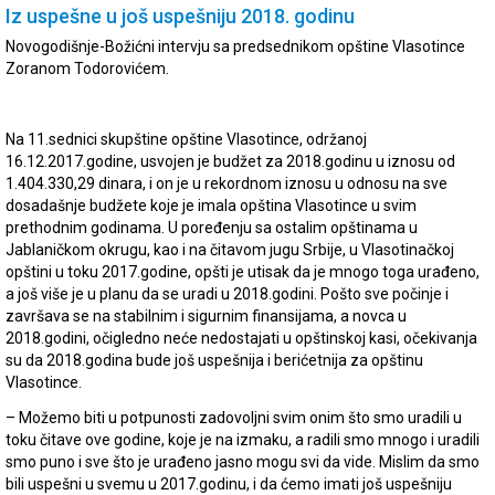
Iz uspešne u još uspešniju 2018. godinu
Novogodišnje-Božićni intervju sa predsednikom opštine Vlasotince
Zoranom Todorovićem.
Na 11.sednici skupštine opštine Vlasotince, održanoj
16.12.2017.godine, usvojen je budžet za 2018.godinu u iznosu od
1.404.330,29 dinara, i on je u rekordnom iznosu u odnosu na sve
dosadašnje budžete koje je imala opština Vlasotince u svim
prethodnim godinama. U poređenju sa ostalim opštinama u
Jablaničkom okrugu, kao i na čitavom jugu Srbije, u Vlasotinačkoj
opštini u toku 2017.godine, opšti je utisak da je mnogo toga urađeno,
a još više je u planu da se uradi u 2018.godini. Pošto sve počinje i
završava se na stabilnim i sigurnim finansijama, a novca u
2018.godini, očigledno neće nedostajati u opštinskoj kasi, očekivanja
su da 2018.godina bude još uspešnija i berićetnija za opštinu
Vlasotince.
– Možemo biti u potpunosti zadovoljni svim onim što smo uradili u
toku čitave ove godine, koje je na izmaku, a radili smo mnogo i uradili
smo puno i sve što je urađeno jasno mogu svi da vide. Mislim da smo
bili uspešni u svemu u 2017.godinu, i da ćemo imati još uspešniju