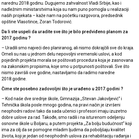
narednu 2018.godinu. Dugujemo zahvalnost Vladi Srbije, kao i
nadležnim ministarstvima koja su nam puno pomogla u realizaciji
naših projekata – kaže nam na početku razgovora, predsednik
opštine Vlasotince, Zoran Todorović.
Da li ste uspeli da uradite sve što je bilo predviđeno planom za
2017.godinu ?
– Uradili smo najveći deo planiranog, ali nismo dokrajčili sve do kraja.
Omeli su nas u jednom delu nepovoljni vremenski uslovi, a kod
pojedinih projekta morala se poštovati procedura koja je zasnovana
na zakonskim propisima, koje smo u potpunosti poštovali. Sve što
nismo završili ove godine, nastavljamo da radimo naredne
2018.godine.
Čime ste posebno zadovoljni što je urađeno u 2017.godini ?
– Kod naše dve srednje škole, Gimnazija ,,Stevan Jakovljević“ i
Tehnička škola posle mnogo godina, na pravi način je izvršeni
neophodni radovi tako da sada učenici i profesori imaju izuzetno
dobre uslove za rad. Takođe, smo radili i na isturenom odeljenju
osnovne škole u Boljaru, a putem projekta ,,Za bolju budućnost“ koji
ima za cilj da se pomogne mladim ljudima da poboljšaju kvalitet
života, koji je jedan od neophodnih uslova za rehabilitaciju rađanja i