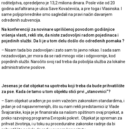
roditeljstva, opredeljeno je 13,2 miliona dinara. Posle više od 20
godina asfaltirana je ulica Save Kovačevića, a pre toga i Vlasinska. I
same poljoprivrednike smo sagledali na pravi način davanjem
određenih subvencija.
Na konferenciji za novinare upriličenoj povodom godišnjice
vršenja vlasti, rekli ste, da niste zadovoljni radom pojedinaca i
pojedinih službi. Da li je u tom delu došlo do određenih pomaka ?
– Nisam tada bio zadovoljan i zato sam to javno rekao. I sada sam
nezadovoljan, jer mora da se radi mnogo više i odgovornije, kod
pojedinih službi. Naročito svoj rad treba da poboljša služba za lokalne
administrativne poslove.
Jesenas je dat objekat na upotrebu koji treba da bude prihvatilište
za pse. Kada će tamo u tom objektu stići prvi ,,stanovnici“?
– Sam objekat urađen je po svim važećim zakonskim standardima, i
jedan je od najsavremenijih, što su nam rekli predstavnici iz Vlade
Švajcarske, koja je je finansirala sa našom opštinom ovaj projekat, a
preko razvojnog programa Evropski pokret.. Objekat je spreman za
prihvat životinja, i u toku su proceduralne zakonske radnje da bi