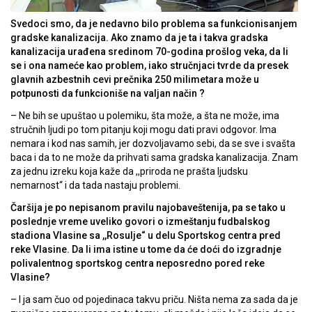
Svedoci smo, da je nedavno bilo problema sa funkcionisanjem
gradske kanalizacija. Ako znamo da je ta i takva gradska
kanalizacija urađena sredinom 70-godina prošlog veka, da li
se i ona nameće kao problem, iako stručnjaci tvrde da presek
glavnih azbestnih cevi prečnika 250 milimetara može u
potpunosti da funkcioniše na valjan način ?
– Ne bih se upuštao u polemiku, šta može, a šta ne može, ima
stručnih ljudi po tom pitanju koji mogu dati pravi odgovor. Ima
nemara i kod nas samih, jer dozvoljavamo sebi, da se sve i svašta
baca i da to ne može da prihvati sama gradska kanalizacija. Znam
za jednu izreku koja kaže da ,,priroda ne prašta ljudsku
nemarnost“ i da tada nastaju problemi.
Čaršija je po nepisanom pravilu najobaveštenija, pa se tako u
poslednje vreme uveliko govori o izmeštanju fudbalskog
stadiona Vlasine sa ,,Rosulje“ u delu Sportskog centra pred
reke Vlasine. Da li ima istine u tome da će doći do izgradnje
polivalentnog sportskog centra neposredno pored reke
Vlasine?
– I ja sam čuo od pojedinaca takvu priču. Ništa nema za sada da je