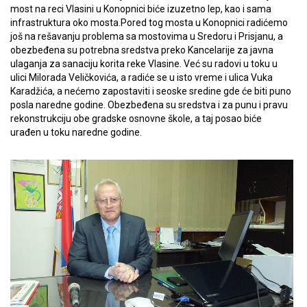
most na reci Vlasini u Konopnici biće izuzetno lep, kao i sama
infrastruktura oko mosta.Pored tog mosta u Konopnici radićemo
još na rešavanju problema sa mostovima u Sredoru i Prisjanu, a
obezbeđena su potrebna sredstva preko Kancelarije za javna
ulaganja za sanaciju korita reke Vlasine. Već su radovi u toku u
ulici Milorada Veličkovića, a radiće se u isto vreme i ulica Vuka
Karadžića, a nećemo zapostaviti i seoske sredine gde će biti puno
posla naredne godine. Obezbeđena su sredstva i za punu i pravu
rekonstrukciju obe gradske osnovne škole, a taj posao biće
urađen u toku naredne godine.