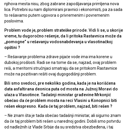
njihova mesta nisu, zbog zabrane zapošljavanja primljena nova
lica. Potrebni su nam diplomirani pravnici i ekonomisti, pa za sada
to rešavamo putem ugovora o privremenim i povremenim
poslovima.
Problem vode je, problem strateške prirode. Vidi li se, u skorije
vreme, tu dugoročno rešenje, da li pritoka Rastavnica može da
,,pomogne“ u rešavanju vodosnabdevanja u vlasotinačkoj
opštini ?
– Rešavanje problema zdrave pijaće vode ima ima korene u
dubokoj prošlosti. Radi se na tome da se, najzad, ovaj problem
reši, a meritorni stručnjaci smatraju da se pritokom Rastavnice
može na pozitivan rešiti ovaj dugogodišnji problem.
Bili smo svedoci, pre nekoliko godina, kada je na korišćena
data asfaltirana deonica puta od mosta na Južnoj Moravi do
ulaza u Vlasotince. Tadašnji ministar građevine Mrkonjić
obećao da će problem mosta na reci Vlasini u Konopnici biti
rešen ekspresno. Kada će taj problem, najzad, biti rešen ?
– Ne znam šta je tada obećao tadašnji ministar, ali sigurno znam
da će taj problem biti rešen u narednoj godini. Dobili smo potvrdu
od nadležnih iz Vlade Srbije da su sredstva obezbeđena, i taj