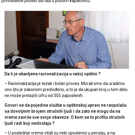
prihvatilište počelo da radi u punom kapacitetu.
Da li je obavljena racionalizacija u vašoj opštini ?
– Racionalizacija je težak i bolan proces. Morali smo da uradimo
ono što je zakonom predviđeno, a to je da ukupan broj u tom delu
ne može prelaziti cifru od 355 zaposlenih.
Govori se da pojedine službe u opštinskoj upravi ne raspolažu
sa dovoljnim brojem stručnih ljudi i da zato ne mogu da na
vreme završe sve svoje obaveze. O kom se to profilu stručnih
ljudi radi koji nedostaju ?
– U poslednje vreme otišli su neki uposlenici u penziju, a na