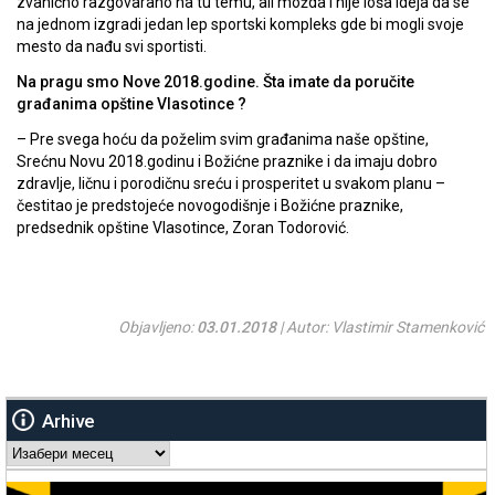
zvanično razgovarano na tu temu, ali možda i nije loša ideja da se
na jednom izgradi jedan lep sportski kompleks gde bi mogli svoje
mesto da nađu svi sportisti.
Na pragu smo Nove 2018.godine. Šta imate da poručite
građanima opštine Vlasotince ?
– Pre svega hoću da poželim svim građanima naše opštine,
Srećnu Novu 2018.godinu i Božićne praznike i da imaju dobro
zdravlje, ličnu i porodičnu sreću i prosperitet u svakom planu –
čestitao je predstojeće novogodišnje i Božićne praznike,
predsednik opštine Vlasotince, Zoran Todorović.
Objavljeno:
03.01.2018
| Autor: Vlastimir Stamenković
Arhive
Arhive