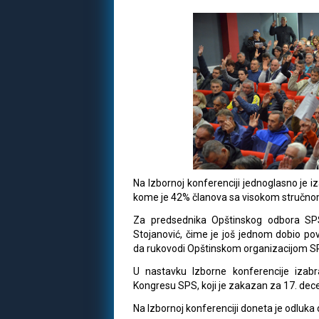
Na Izbornoj konferenciji jednoglasno je 
kome je 42% članova sa visokom stručno
Za predsednika Opštinskog odbora SPS
Stojanović, čime je još jednom dobio pov
da rukovodi Opštinskom organizacijom SPS
U nastavku Izborne konferencije izabr
Kongresu SPS, koji je zakazan za 17. de
Na Izbornoj konferenciji doneta je odluka 