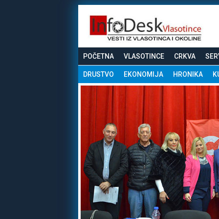
POČETNA
VLASOTINCE
CRKVA
SER
DRUSTVO
EKONOMIJA
HRONIKA
K