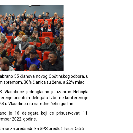
izabrano 55 članova novog Opštinskog odbora, u
m spremom, 30% članica su žene, a 22% mladi.
 Vlasotince jednoglasno je izabran Nebojša
erenje prisutnih delegata Izborne konferencije
 u Vlasotincu i u naredne četiri godine.
ano je 16 delegata koji će prisustvovati 11.
cembar 2022. godine.
da se za predsednika SPS predloži Ivica Dačić.