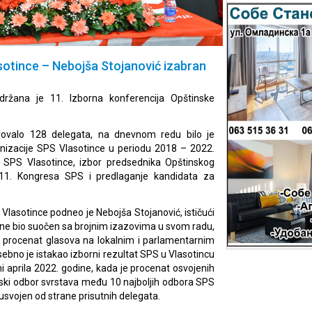
otince – Nebojša Stojanović izabran
ržana je 11. Izborna konferencija Opštinske
stvovalo 128 delegata, na dnevnom redu bilo je
anizacije SPS Vlasotince u periodu 2018 – 2022.
 SPS Vlasotince, izbor predsednika Opštinskog
 11. Kongresa SPS i predlaganje kandidata za
Vlasotince podneo je Nebojša Stojanović, ističući
dine bio suočen sa brojnim izazovima u svom radu,
ok procenat glasova na lokalnim i parlamentarnim
sebno je istakao izborni rezultat SPS u Vlasotincu
 aprila 2022. godine, kada je procenat osvojenih
nski odbor svrstava među 10 najboljih odbora SPS
e usvojen od strane prisutnih delegata.