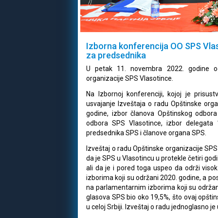
Izborna konferencija OO SPS Vlas
za predsednika
U petak 11. novembra 2022. godine od
organizacije SPS Vlasotince.
Na Izbornoj konferenciji, kojoj je prisu
usvajanje Izveštaja o radu Opštinske org
godine, izbor članova Opštinskog odbora
odbora SPS Vlasotince, izbor delegata
predsednika SPS i članove organa SPS.
Izveštaj o radu Opštinske organizacije SPS 
da je SPS u Vlasotincu u protekle četiri go
ali da je i pored toga uspeo da održi vis
izborima koji su održani 2020. godine, a po
na parlamentarnim izborima koji su održani
glasova SPS bio oko 19,5%, što ovaj opšti
u celoj Srbiji. Izveštaj o radu jednoglasno j