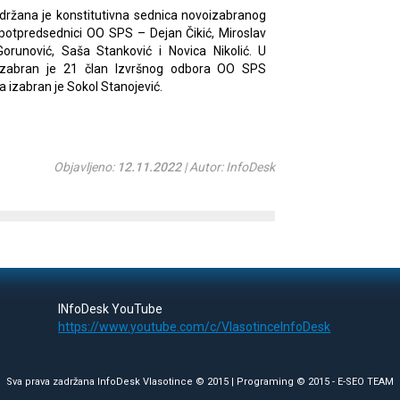
držana je konstitutivna sednica novoizabranog
 potpredsednici OO SPS – Dejan Čikić, Miroslav
 Gorunović, Saša Stanković i Novica Nikolić. U
 izabran je 21 član Izvršnog odbora OO SPS
a izabran je Sokol Stanojević.
Objavljeno:
12.11.2022
| Autor: InfoDesk
INfoDesk YouTube
https://www.youtube.com/c/VlasotinceInfoDesk
Sva prava zadržana InfoDesk Vlasotince © 2015 | Programing © 2015 -
E-SEO TEAM