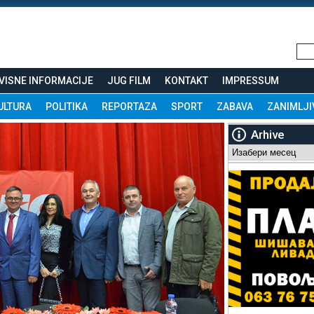
VISNE INFORMACIJE
JUG FILM
KONTAKT
IMPRESSUM
ULTURA
POLITIKA
REPORTAZA
SPORT
ZABAVA
ZANIMLJI
Arhive
Arhive