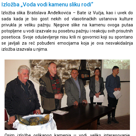
Izložba „Voda vodi kamenu sliku rodi“
Izložba slika Bratislava Anđelkovića – Bate iz Vučja, kao i uvek do
sada kada je bio gost nekih od vlasotinačkih ustanova kulture
privukla je veliku pažnju. Njegove slike na kamenu ovoga putaa
potopljene u vodi izazvale su posebnu pažnju i reakciju svih prisutnih
posetioca. Svoje oduševljenje nisu krili ni govornici koji su spontano
se javljali za reč pobuđeni emocijama koja je ova nesvakidašnja
izložba izazvala u njima.
Osim izložbe oslikanog kamenja u vodi, veliko interesovanje