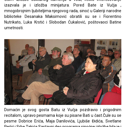
izazvala je i izložba minijatura. Pored Bate iz Vučja ,
mnogobrojnim ljubiteljima njegovog rada, sinoć u Galeriji narodne
biblioteke Desanaka Maksimović obratili su se i Fiorentino
Nutrikato, Luka Krstić i Slobodan Ćukalović, poštovaoci Batine
umetnosti.
Domaćin je svog gosta Batu iz Vučja pozdravio i prigodnim
recitalom, upravo pesmama koje su pisane Bati u čast.Čule su se
pesme Dobrice Erića, Maja Danilovića, Ljubiše Đidića, Svetlane
Pešić i Srbe Takića.Sastavni deo programa sinoćne izložbe bila je i