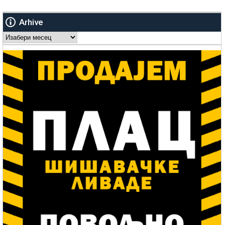
Arhive
Arhive