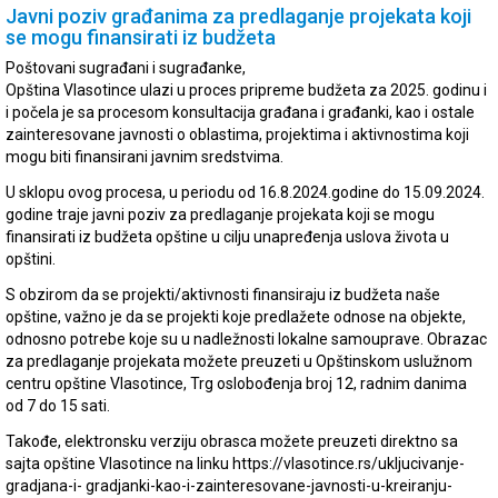
Javni poziv građanima za predlaganje projekata koji
se mogu finansirati iz budžeta
Poštovani sugrađani i sugrađanke,
Opština Vlasotince ulazi u proces pripreme budžeta za 2025. godinu i
i počela je sa procesom konsultacija građana i građanki, kao i ostale
zainteresovane javnosti o oblastima, projektima i aktivnostima koji
mogu biti finansirani javnim sredstvima.
U sklopu ovog procesa, u periodu od 16.8.2024.godine do 15.09.2024.
godine traje javni poziv za predlaganje projekata koji se mogu
finansirati iz budžeta opštine u cilju unapređenja uslova života u
opštini.
S obzirom da se projekti/aktivnosti finansiraju iz budžeta naše
opštine, važno je da se projekti koje predlažete odnose na objekte,
odnosno potrebe koje su u nadležnosti lokalne samouprave. Obrazac
za predlaganje projekata možete preuzeti u Opštinskom uslužnom
centru opštine Vlasotince, Trg oslobođenja broj 12, radnim danima
od 7 do 15 sati.
Takođe, elektronsku verziju obrasca možete preuzeti direktno sa
sajta opštine Vlasotince na linku https://vlasotince.rs/ukljucivanje-
gradjana-i- gradjanki-kao-i-zainteresovane-javnosti-u-kreiranju-