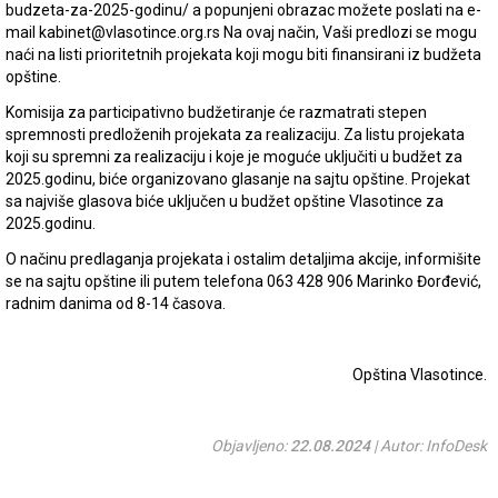
budzeta-za-2025-godinu/ a popunjeni obrazac možete poslati na e-
mail kabinet@vlasotince.org.rs Na ovaj način, Vaši predlozi se mogu
naći na listi prioritetnih projekata koji mogu biti finansirani iz budžeta
opštine.
Komisija za participativno budžetiranje će razmatrati stepen
spremnosti predloženih projekata za realizaciju. Za listu projekata
koji su spremni za realizaciju i koje je moguće uključiti u budžet za
2025.godinu, biće organizovano glasanje na sajtu opštine. Projekat
sa najviše glasova biće uključen u budžet opštine Vlasotince za
2025.godinu.
O načinu predlaganja projekata i ostalim detaljima akcije, informišite
se na sajtu opštine ili putem telefona 063 428 906 Marinko Đorđević,
radnim danima od 8-14 časova.
Opština Vlasotince.
Objavljeno:
22.08.2024
| Autor: InfoDesk