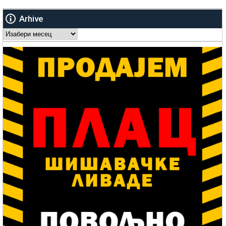
Arhive
Arhive